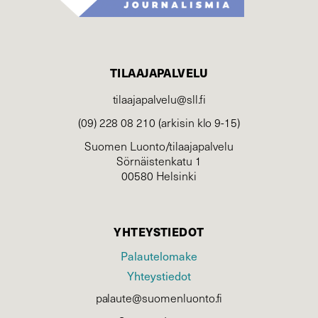
TILAAJAPALVELU
tilaajapalvelu@sll.fi
(09) 228 08 210 (arkisin klo 9-15)
Suomen Luonto/tilaajapalvelu
Sörnäistenkatu 1
00580 Helsinki
YHTEYSTIEDOT
Palautelomake
Yhteystiedot
palaute@suomenluonto.fi