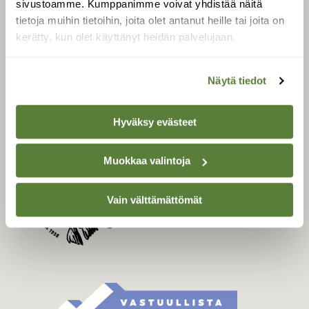
sivustoamme. Kumppanimme voivat yhdistää näitä
Tilaa Suomen Luonto
tietoja muihin tietoihin, joita olet antanut heille tai joita on
Tilaa digilukuoikeus
kerätty, kun olet käyttänyt heidän palvelujaan.
Äänestä parasta juttua
Tilaa uutiskirje
Näytä tiedot
Hyväksy evästeet
SUOMEN LUONNON­
SUOJELU­LIITTO
Muokkaa valintoja
Suomen Luonto -lehden
kustantaja on
Suomen
luonnonsuojelu­liitto
.
Vain välttämättömät