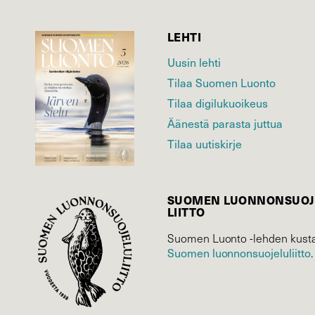
LEHTI
Uusin lehti
Tilaa Suomen Luonto
Tilaa digilukuoikeus
Äänestä parasta juttua
Tilaa uutiskirje
SUOMEN LUONNON­SUOJ
LIITTO
Suomen Luonto -lehden kusta
Suomen luonnonsuojelu­liitto
.