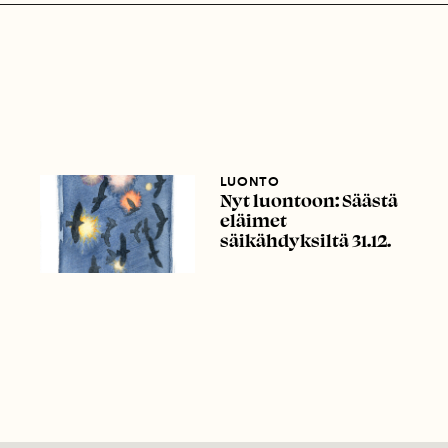
LUONTO
Nyt luontoon: Säästä
eläimet
säikähdyksiltä 31.12.