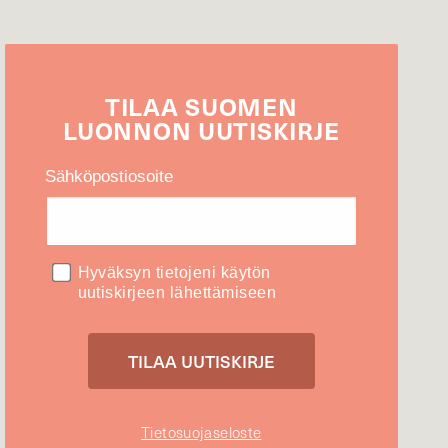
TILAA
SUOMEN
LUONNON
UUTIS­KIRJE
Sähköpostiosoite
Hyväksyn tietojeni käytön
uutiskirjeen lähettämiseen
Tietosuojaseloste