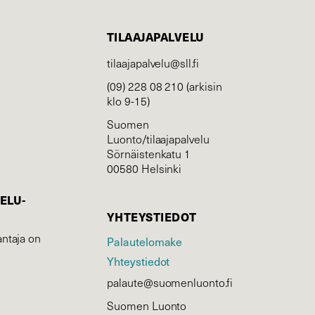
TILAAJAPALVELU
tilaajapalvelu@sll.fi
(09) 228 08 210 (arkisin
klo 9-15)
Suomen
Luonto/tilaajapalvelu
Sörnäistenkatu 1
00580 Helsinki
ELU­
YHTEYSTIEDOT
ntaja on
Palautelomake
Yhteystiedot
palaute@suomenluonto.fi
Suomen Luonto