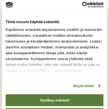
Tämä sivusto käyttää evästeitä
Käytämme evästeitä tarjoamamme sisällön ja mainosten
räätälöimiseen, sosiaalisen median ominaisuuksien
tukemiseen ja kävijämäärämme analysoimiseen. Lisäksi
jaamme sosiaalisen median, mainosalan ja analytiikka-
alan kumppaneillemme tietoja siitä, miten käytät
sivustoamme. Kumppanimme voivat yhdistää näitä
LINNUT
tietoja muihin tietoihin, joita olet antanut heille tai joita on
Nyt luontoon: Seuraa koskeloiden kalastusta
kerätty, kun olet käyttänyt heidän palvelujaan.
Näytä tiedot
Hyväksy evästeet