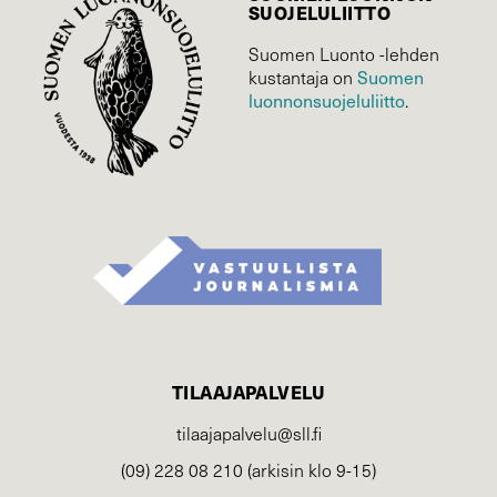
SUOJELU­LIITTO
Suomen Luonto -lehden
Suomen
kustantaja on
luonnonsuojelu­liitto
.
TILAAJAPALVELU
tilaajapalvelu@sll.fi
(09) 228 08 210 (arkisin klo 9-15)