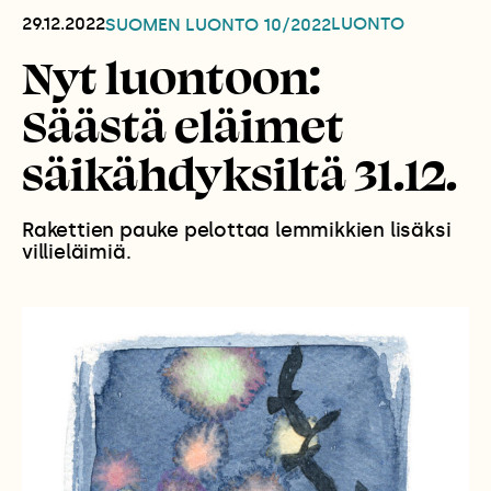
29.12.2022
LUONTO
SUOMEN LUONTO
10/2022
Nyt luontoon:
Säästä eläimet
säikähdyksiltä 31.12.
Rakettien pauke pelottaa lemmikkien lisäksi
villieläimiä.