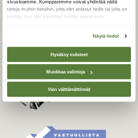
sivustoamme. Kumppanimme voivat yhdistää näitä
Tilaa Suomen Luonto
tietoja muihin tietoihin, joita olet antanut heille tai joita on
Tilaa digilukuoikeus
kerätty, kun olet käyttänyt heidän palvelujaan.
Äänestä parasta juttua
Tilaa uutiskirje
Näytä tiedot
Hyväksy evästeet
SUOMEN LUONNON­
SUOJELU­LIITTO
Muokkaa valintoja
Suomen Luonto -lehden
kustantaja on
Suomen
luonnonsuojelu­liitto
.
Vain välttämättömät