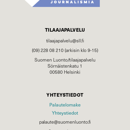
TILAAJAPALVELU
tilaajapalvelu@sll.fi
(09) 228 08 210 (arkisin klo 9-15)
Suomen Luonto/tilaajapalvelu
Sörnäistenkatu 1
00580 Helsinki
YHTEYSTIEDOT
Palautelomake
Yhteystiedot
palaute@suomenluonto.fi