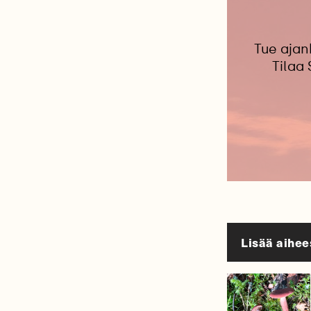
Tue ajan
Tilaa
Lisää aihee