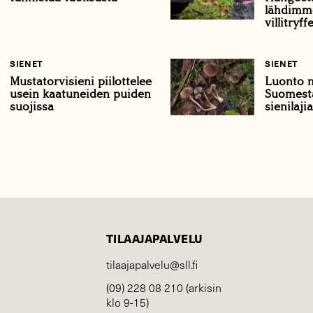
lähdimm
villitryff
SIENET
SIENET
Mustatorvisieni piilottelee
Luonto ny
usein kaatuneiden puiden
Suomesta
suojissa
sienilajia
TILAAJAPALVELU
tilaajapalvelu@sll.fi
(09) 228 08 210 (arkisin
klo 9-15)