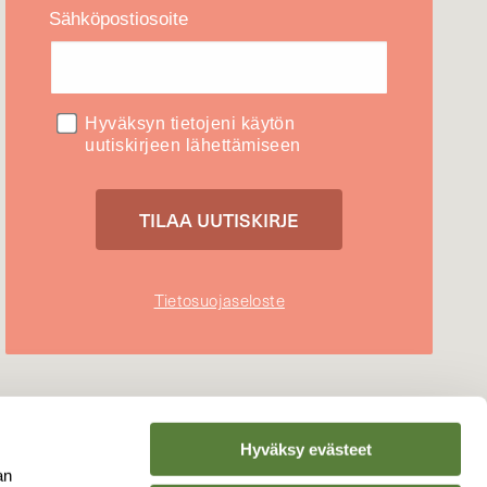
Sähköpostiosoite
Hyväksyn tietojeni käytön
uutiskirjeen lähettämiseen
Tietosuojaseloste
Hyväksy evästeet
an