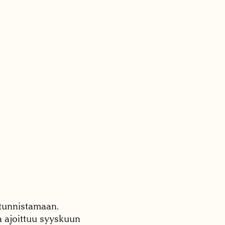
a tunnistamaan.
a ajoittuu syyskuun