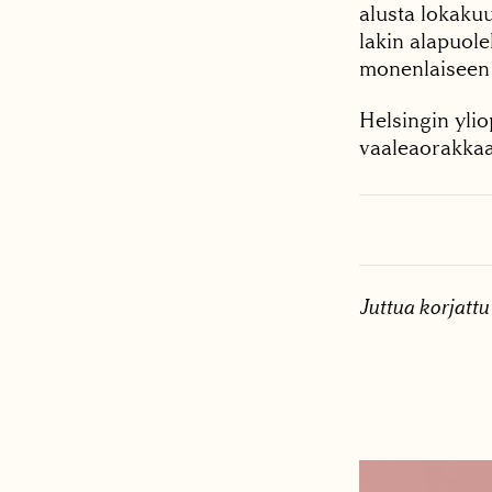
alusta lokaku
lakin alapuolel
monenlaiseen r
Helsingin ylio
vaaleaorakkaa
Juttua korjattu