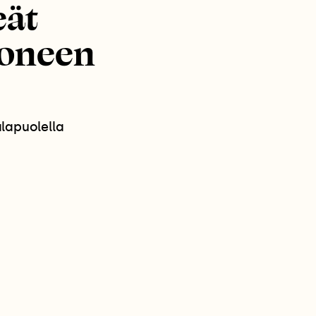
eät
moneen
alapuolella