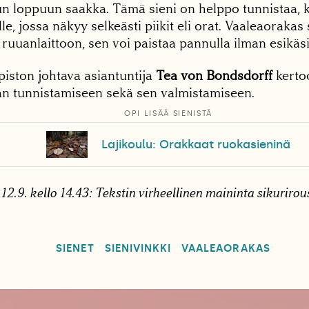
un loppuun saakka. Tämä sieni on helppo tunnistaa, 
le, jossa näkyy selkeästi piikit eli orat. Vaaleaorakas 
uuanlaittoon, sen voi paistaa pannulla ilman esikäsi
piston johtava asiantuntija
Tea von Bondsdorff
kertoo
n tunnistamiseen sekä sen valmistamiseen.
OPI LISÄÄ SIENISTÄ
Lajikoulu: Orakkaat ruokasieninä
 12.9. kello 14.43: Tekstin virheellinen maininta sikurirou
SIENET
SIENIVINKKI
VAALEAORAKAS