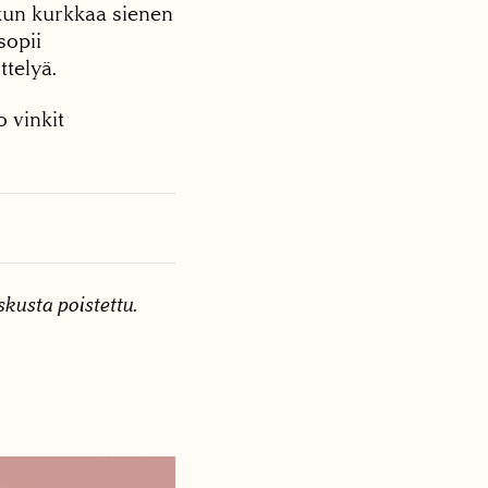
kun kurkkaa sienen
sopii
ttelyä.
 vinkit
skusta poistettu.