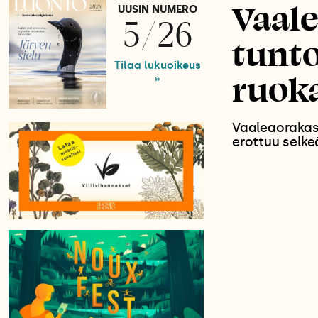
Vaale
UUSIN NUMERO
5/26
tunto
Tilaa lukuoikeus
ruok
»
Vaaleaorakas 
erottuu selkeäs