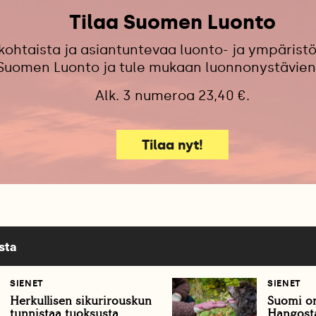
Tilaa Suomen Luonto
kohtaista ja asiantuntevaa luonto- ja ympäristö
 Suomen Luonto ja tule mukaan luonnonystävien
Alk. 3 numeroa 23,40 €.
Tilaa nyt!
sta
SIENET
SIENET
Herkullisen sikurirouskun
Suomi on
tunnistaa tuoksusta
Hangosta