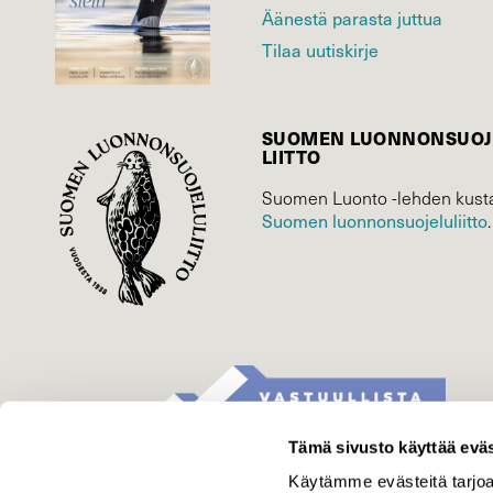
Äänestä parasta juttua
Tilaa uutiskirje
SUOMEN LUONNON­SUOJ
LIITTO
Suomen Luonto -lehden kusta
Suomen luonnonsuojelu­liitto
.
Tämä sivusto käyttää eväs
Käytämme evästeitä tarjoa