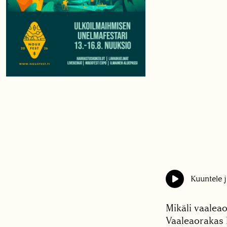
Kuuntele j
Mikäli vaaleao
Vaaleaorakas 