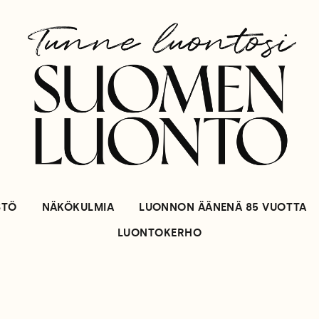
STÖ
NÄKÖKULMIA
LUONNON ÄÄNENÄ 85 VUOTTA
LUONTOKERHO