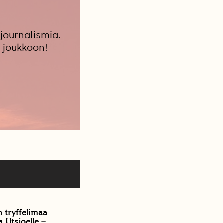
journalismia.
 joukkoon!
 tryffelimaa
 Utsjoelle –