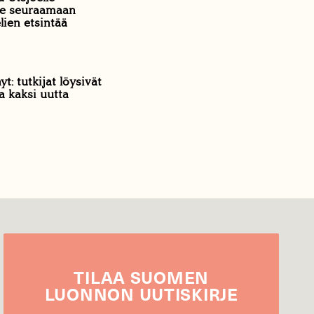
e seuraamaan
elien etsintää
t: tutkijat löysivät
 kaksi uutta
TILAA
SUOMEN
LUONNON
UUTIS­KIRJE