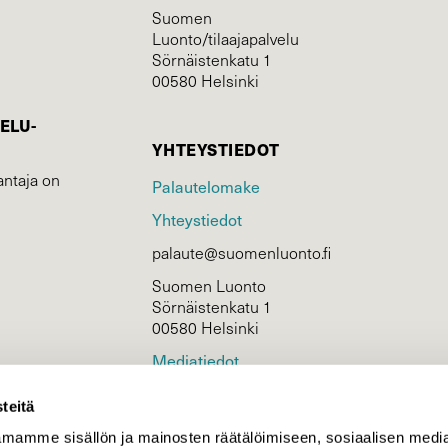
Suomen
Luonto/tilaajapalvelu
Sörnäistenkatu 1
00580 Helsinki
ELU­
YHTEYSTIEDOT
ntaja on
Palautelomake
Yhteystiedot
palaute@suomenluonto.fi
Suomen Luonto
Sörnäistenkatu 1
00580 Helsinki
Mediatiedot
Tietosuojaseloste
teitä
mamme sisällön ja mainosten räätälöimiseen, sosiaalisen medi