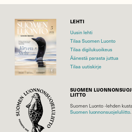
LEHTI
Uusin lehti
Tilaa Suomen Luonto
Tilaa digilukuoikeus
Äänestä parasta juttua
Tilaa uutiskirje
SUOMEN LUONNON­SUOJ
LIITTO
Suomen Luonto -lehden kusta
Suomen luonnonsuojelu­liitto
.