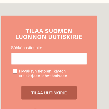
TILAA
SUOMEN
LUONNON
UUTIS­KIRJE
Sähköpostiosoite
Hyväksyn tietojeni käytön
uutiskirjeen lähettämiseen