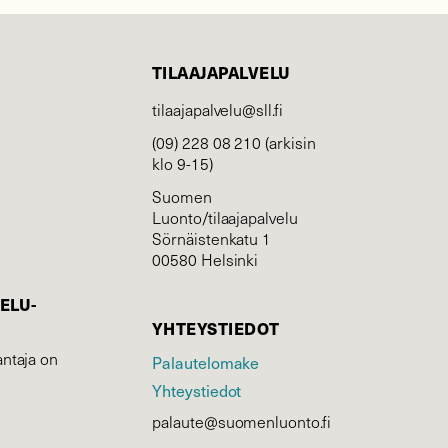
TILAAJAPALVELU
tilaajapalvelu@sll.fi
(09) 228 08 210 (arkisin
klo 9-15)
Suomen
Luonto/tilaajapalvelu
Sörnäistenkatu 1
00580 Helsinki
ELU­
YHTEYSTIEDOT
ntaja on
Palautelomake
Yhteystiedot
palaute@suomenluonto.fi