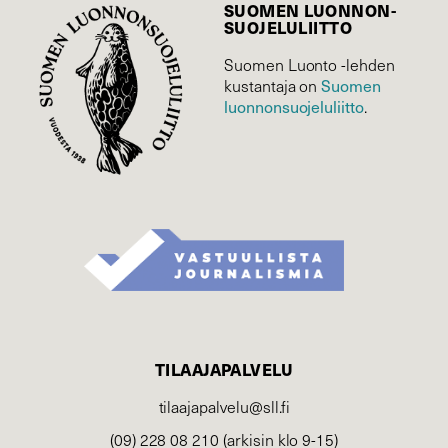
SUOMEN LUONNON­
SUOJELU­LIITTO
Suomen Luonto -lehden
kustantaja on
Suomen
luonnonsuojelu­liitto
.
TILAAJAPALVELU
tilaajapalvelu@sll.fi
(09) 228 08 210 (arkisin klo 9-15)