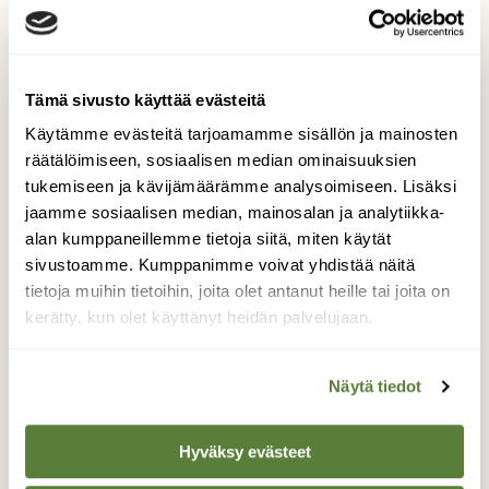
Tämä sivusto käyttää evästeitä
Käytämme evästeitä tarjoamamme sisällön ja mainosten
räätälöimiseen, sosiaalisen median ominaisuuksien
tukemiseen ja kävijämäärämme analysoimiseen. Lisäksi
jaamme sosiaalisen median, mainosalan ja analytiikka-
alan kumppaneillemme tietoja siitä, miten käytät
sivustoamme. Kumppanimme voivat yhdistää näitä
tietoja muihin tietoihin, joita olet antanut heille tai joita on
kerätty, kun olet käyttänyt heidän palvelujaan.
KASVIT
Lajikoulu: Opi tunnistamaan
Näytä tiedot
nopeasti leviävät haitalliset
vieraslajikasvit
Hyväksy evästeet