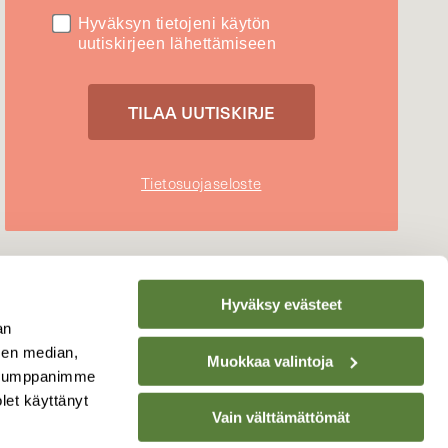
Hyväksyn tietojeni käytön
uutiskirjeen lähettämiseen
Tietosuojaseloste
Hyväksy evästeet
an
sen median,
Muokkaa valintoja
. Kumppanimme
olet käyttänyt
Vain välttämättömät