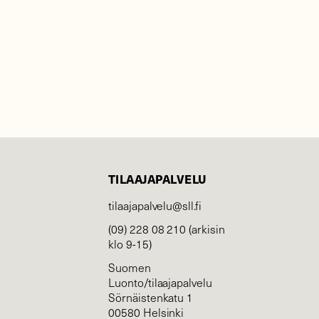
TILAAJAPALVELU
tilaajapalvelu@sll.fi
(09) 228 08 210 (arkisin
klo 9-15)
Suomen
Luonto/tilaajapalvelu
Sörnäistenkatu 1
00580 Helsinki