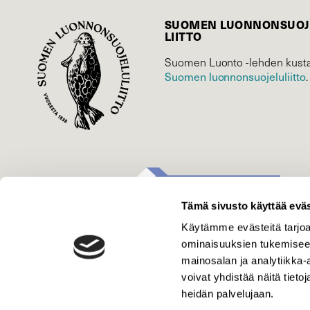
SUOMEN LUONNON­SUOJ
LIITTO
Suomen Luonto -lehden kusta
Suomen luonnonsuojelu­liitto
.
Tämä sivusto käyttää eväs
Käytämme evästeitä tarjoa
ominaisuuksien tukemisee
mainosalan ja analytiikka
voivat yhdistää näitä tietoja
heidän palvelujaan.