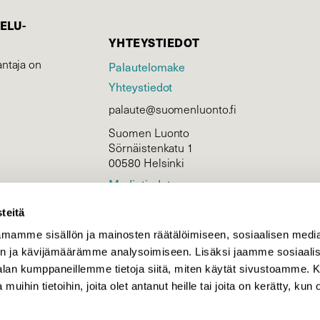
ELU­
YHTEYSTIEDOT
ntaja on
Palautelomake
Yhteystiedot
palaute@suomenluonto.fi
Suomen Luonto
Sörnäistenkatu 1
00580 Helsinki
Mediatiedot
Tietosuojaseloste
teitä
mamme sisällön ja mainosten räätälöimiseen, sosiaalisen medi
n ja kävijämäärämme analysoimiseen. Lisäksi jaamme sosiaali
KIRJAUDU
-alan kumppaneillemme tietoja siitä, miten käytät sivustoamme
 muihin tietoihin, joita olet antanut heille tai joita on kerätty, kun 