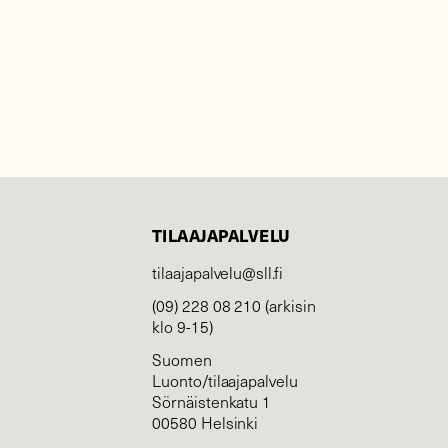
TILAAJAPALVELU
tilaajapalvelu@sll.fi
(09) 228 08 210 (arkisin
klo 9-15)
Suomen
Luonto/tilaajapalvelu
Sörnäistenkatu 1
00580 Helsinki