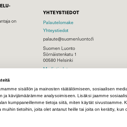
ELU­
YHTEYSTIEDOT
ntaja on
Palautelomake
Yhteystiedot
palaute@suomenluonto.fi
Suomen Luonto
Sörnäistenkatu 1
00580 Helsinki
Mediatiedot
Tietosuojaseloste
teitä
mamme sisällön ja mainosten räätälöimiseen, sosiaalisen medi
n ja kävijämäärämme analysoimiseen. Lisäksi jaamme sosiaali
KIRJAUDU
-alan kumppaneillemme tietoja siitä, miten käytät sivustoamme
 muihin tietoihin, joita olet antanut heille tai joita on kerätty, kun 