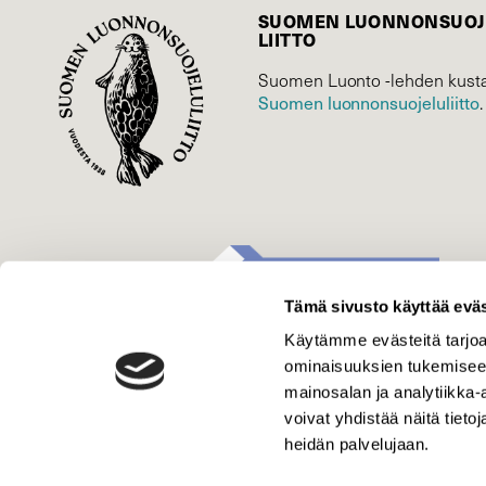
SUOMEN LUONNON­SUOJ
LIITTO
Suomen Luonto -lehden kusta
Suomen luonnonsuojelu­liitto
.
Tämä sivusto käyttää eväs
Käytämme evästeitä tarjoa
ominaisuuksien tukemisee
mainosalan ja analytiikka
voivat yhdistää näitä tietoja
heidän palvelujaan.