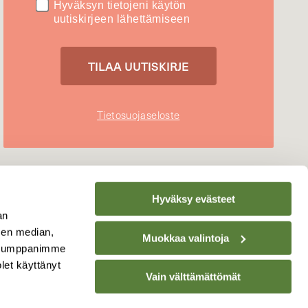
Hyväksyn tietojeni käytön
uutiskirjeen lähettämiseen
Tietosuojaseloste
Hyväksy evästeet
an
sen median,
Muokkaa valintoja
. Kumppanimme
olet käyttänyt
Vain välttämättömät