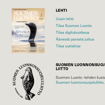
LEHTI
Uusin lehti
Tilaa Suomen Luonto
Tilaa digilukuoikeus
Äänestä parasta juttua
Tilaa uutiskirje
SUOMEN LUONNON­SUOJ
LIITTO
Suomen Luonto -lehden kusta
Suomen luonnonsuojelu­liitto
.