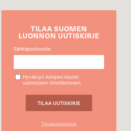
TILAA
SUOMEN
LUONNON
UUTIS­KIRJE
Sähköpostiosoite
Hyväksyn tietojeni käytön
uutiskirjeen lähettämiseen
Tietosuojaseloste