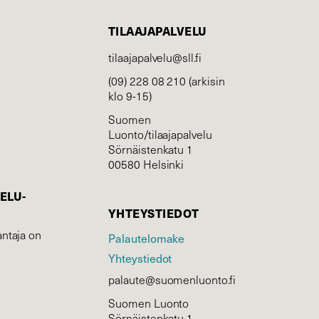
TILAAJAPALVELU
tilaajapalvelu@sll.fi
(09) 228 08 210 (arkisin
klo 9-15)
Suomen
Luonto/tilaajapalvelu
Sörnäistenkatu 1
00580 Helsinki
ELU­
YHTEYSTIEDOT
ntaja on
Palautelomake
Yhteystiedot
palaute@suomenluonto.fi
Suomen Luonto
Sörnäistenkatu 1