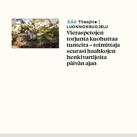
|
Tilaajille
LUONNONSUOJELU
Vieraspetojen
torjunta kuohuttaa
tunteita – toimittaja
seurasi haahkojen
henkivartijoita
päivän ajan