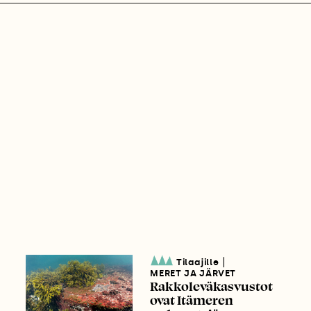
|
Tilaajille
MERET JA JÄRVET
Rakkoleväkasvustot
ovat Itämeren