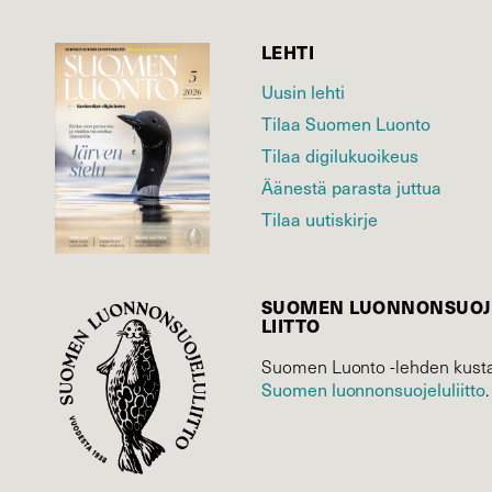
LEHTI
Uusin lehti
Tilaa Suomen Luonto
Tilaa digilukuoikeus
Äänestä parasta juttua
Tilaa uutiskirje
SUOMEN LUONNON­SUOJ
LIITTO
Suomen Luonto -lehden kusta
Suomen luonnonsuojelu­liitto
.