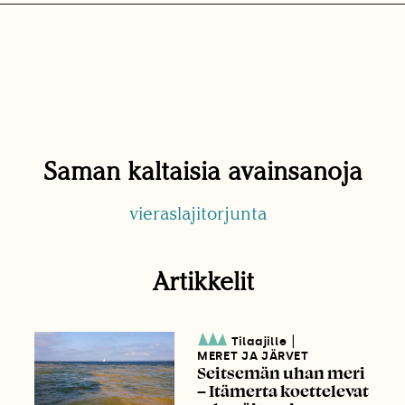
Saman kaltaisia avainsanoja
vieraslajitorjunta
Artikkelit
|
Tilaajille
MERET JA JÄRVET
Seitsemän uhan meri
– Itämerta koettelevat