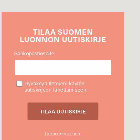
TILAA
SUOMEN
LUONNON
UUTIS­KIRJE
Sähköpostiosoite
Hyväksyn tietojeni käytön
uutiskirjeen lähettämiseen
Tietosuojaseloste