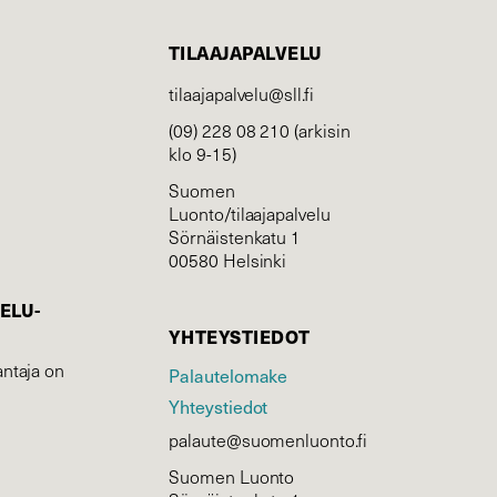
TILAAJAPALVELU
tilaajapalvelu@sll.fi
(09) 228 08 210 (arkisin
klo 9-15)
Suomen
Luonto/tilaajapalvelu
Sörnäistenkatu 1
00580 Helsinki
ELU­
YHTEYSTIEDOT
ntaja on
Palautelomake
Yhteystiedot
palaute@suomenluonto.fi
Suomen Luonto