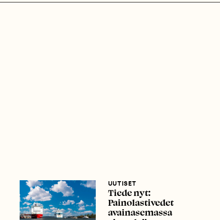
UUTISET
Tiede nyt:
Painolastivedet
avainasemassa