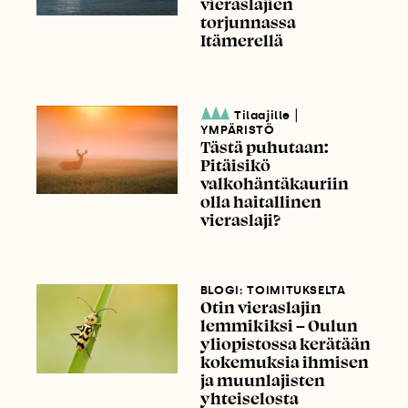
vieraslajien
torjunnassa
Itämerellä
|
Tilaajille
YMPÄRISTÖ
Tästä puhutaan:
Pitäisikö
valkohäntäkauriin
olla haitallinen
vieraslaji?
BLOGI: TOIMITUKSELTA
Otin vieraslajin
lemmikiksi – Oulun
yliopistossa kerätään
kokemuksia ihmisen
ja muunlajisten
yhteiselosta