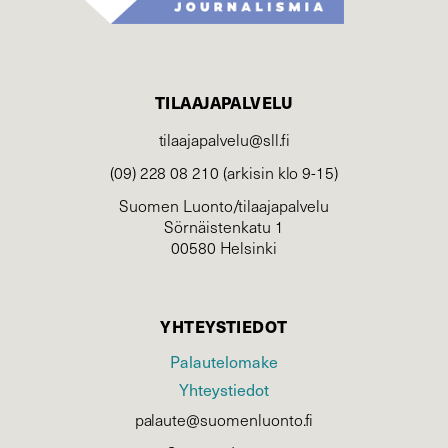
TILAAJAPALVELU
tilaajapalvelu@sll.fi
(09) 228 08 210 (arkisin klo 9-15)
Suomen Luonto/tilaajapalvelu
Sörnäistenkatu 1
00580 Helsinki
YHTEYSTIEDOT
Palautelomake
Yhteystiedot
palaute@suomenluonto.fi