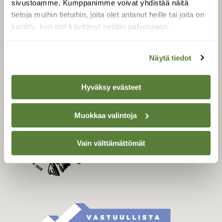
sivustoamme. Kumppanimme voivat yhdistää näitä
Tilaa Suomen Luonto
tietoja muihin tietoihin, joita olet antanut heille tai joita on
Tilaa digilukuoikeus
kerätty, kun olet käyttänyt heidän palvelujaan.
Äänestä parasta juttua
Tilaa uutiskirje
Näytä tiedot
Hyväksy evästeet
SUOMEN LUONNON­
SUOJELU­LIITTO
Muokkaa valintoja
Suomen Luonto -lehden
Suomen
kustantaja on
luonnonsuojelu­liitto
.
Vain välttämättömät