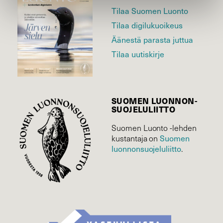
Tilaa Suomen Luonto
Tilaa digilukuoikeus
Äänestä parasta juttua
Tilaa uutiskirje
SUOMEN LUONNON­
SUOJELU­LIITTO
Suomen Luonto -lehden
Suomen
kustantaja on
luonnonsuojelu­liitto
.