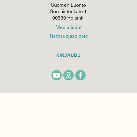
Suomen Luonto
Sörnäistenkatu 1
00580 Helsinki
Mediatiedot
Tietosuojaseloste
KIRJAUDU
TILAA
SUOMEN
LUONNON
UUTIS­KIRJE