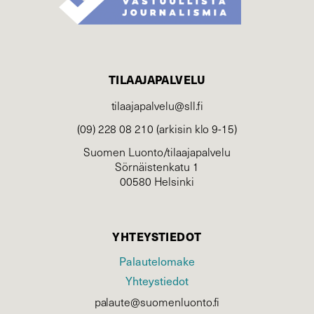
TILAAJAPALVELU
tilaajapalvelu@sll.fi
(09) 228 08 210 (arkisin klo 9-15)
Suomen Luonto/tilaajapalvelu
Sörnäistenkatu 1
00580 Helsinki
YHTEYSTIEDOT
Palautelomake
Yhteystiedot
palaute@suomenluonto.fi