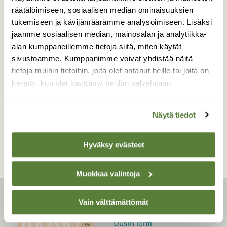
räätälöimiseen, sosiaalisen median ominaisuuksien
tukemiseen ja kävijämäärämme analysoimiseen. Lisäksi
jaamme sosiaalisen median, mainosalan ja analytiikka-
alan kumppaneillemme tietoja siitä, miten käytät
sivustoamme. Kumppanimme voivat yhdistää näitä
|
Tilaajille
YMPÄRISTÖ
tietoja muihin tietoihin, joita olet antanut heille tai joita on
Virtaveden valtakunnassa
kerätty, kun olet käyttänyt heidän palvelujaan.
Näytä tiedot
Hyväksy evästeet
Muokkaa valintoja
Vain välttämättömät
LEHTI
Uusin lehti