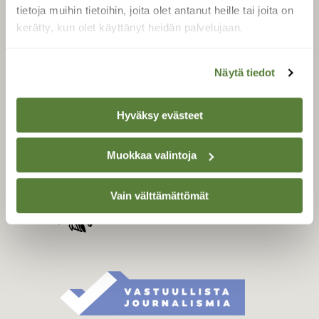
Tilaa digilukuoikeus
tietoja muihin tietoihin, joita olet antanut heille tai joita on
Äänestä parasta juttua
kerätty, kun olet käyttänyt heidän palvelujaan.
Tilaa uutiskirje
Näytä tiedot
SUOMEN LUONNON­
Hyväksy evästeet
SUOJELU­LIITTO
Suomen Luonto -lehden
Muokkaa valintoja
Suomen
kustantaja on
luonnonsuojelu­liitto
.
Vain välttämättömät