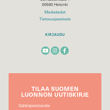
00580 Helsinki
Mediatiedot
Tietosuojaseloste
KIRJAUDU
TILAA
SUOMEN
LUONNON
UUTIS­KIRJE
Sähköpostiosoite