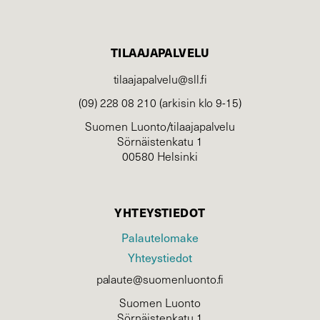
TILAAJAPALVELU
tilaajapalvelu@sll.fi
(09) 228 08 210 (arkisin klo 9-15)
Suomen Luonto/tilaajapalvelu
Sörnäistenkatu 1
00580 Helsinki
YHTEYSTIEDOT
Palautelomake
Yhteystiedot
palaute@suomenluonto.fi
Suomen Luonto
Sörnäistenkatu 1