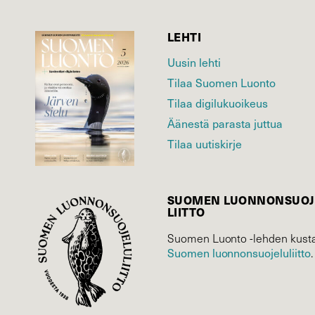
LEHTI
Uusin lehti
Tilaa Suomen Luonto
Tilaa digilukuoikeus
Äänestä parasta juttua
Tilaa uutiskirje
SUOMEN LUONNON­SUOJ
LIITTO
Suomen Luonto -lehden kusta
Suomen luonnonsuojelu­liitto
.