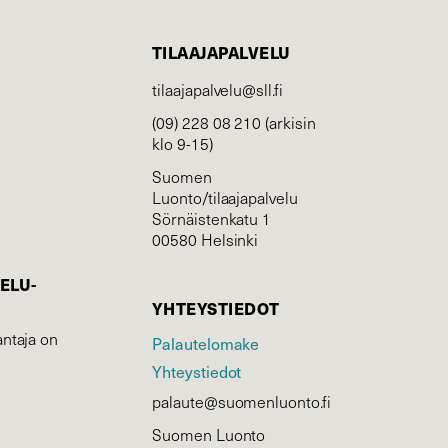
TILAAJAPALVELU
tilaajapalvelu@sll.fi
(09) 228 08 210 (arkisin
klo 9-15)
Suomen
Luonto/tilaajapalvelu
Sörnäistenkatu 1
00580 Helsinki
ELU­
YHTEYSTIEDOT
ntaja on
Palautelomake
Yhteystiedot
palaute@suomenluonto.fi
Suomen Luonto