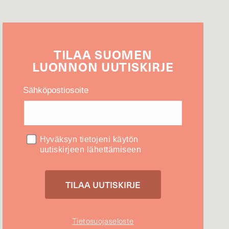
TILAA
SUOMEN
LUONNON
UUTIS­KIRJE
Sähköpostiosoite
Hyväksyn tietojeni käytön
uutiskirjeen lähettämiseen
Tietosuojaseloste