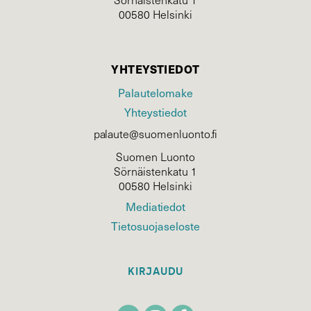
00580 Helsinki
YHTEYSTIEDOT
Palautelomake
Yhteystiedot
palaute@suomenluonto.fi
Suomen Luonto
Sörnäistenkatu 1
00580 Helsinki
Mediatiedot
Tietosuojaseloste
KIRJAUDU