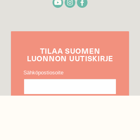
TILAA
SUOMEN
LUONNON
UUTIS­KIRJE
Sähköpostiosoite
Hyväksyn tietojeni käytön uutiskirjeen
lähettämiseen