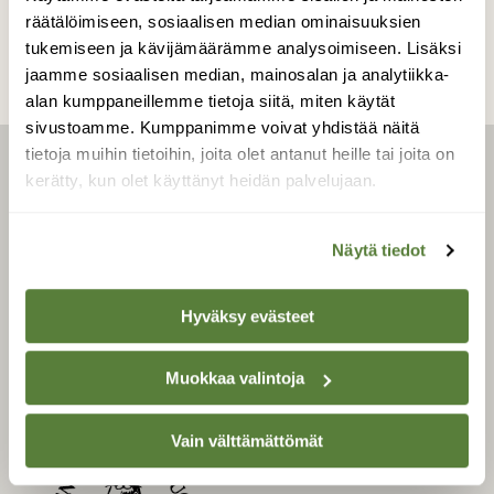
räätälöimiseen, sosiaalisen median ominaisuuksien
tukemiseen ja kävijämäärämme analysoimiseen. Lisäksi
jaamme sosiaalisen median, mainosalan ja analytiikka-
alan kumppaneillemme tietoja siitä, miten käytät
sivustoamme. Kumppanimme voivat yhdistää näitä
tietoja muihin tietoihin, joita olet antanut heille tai joita on
LEHTI
kerätty, kun olet käyttänyt heidän palvelujaan.
Uusin lehti
Näytä tiedot
Tilaa Suomen Luonto
Tilaa digilukuoikeus
Hyväksy evästeet
Äänestä parasta juttua
Tilaa uutiskirje
Muokkaa valintoja
Vain välttämättömät
SUOMEN LUONNON­
SUOJELU­LIITTO