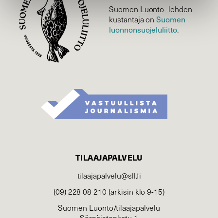
Suomen Luonto -lehden
kustantaja on
Suomen
luonnonsuojelu­liitto
.
TILAAJAPALVELU
tilaajapalvelu@sll.fi
(09) 228 08 210 (arkisin klo 9-15)
Suomen Luonto/tilaajapalvelu
Sörnäistenkatu 1