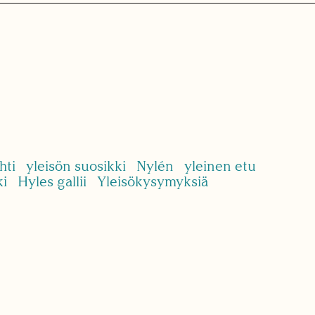
hti
yleisön suosikki
Nylén
yleinen etu
ki
Hyles gallii
Yleisökysymyksiä