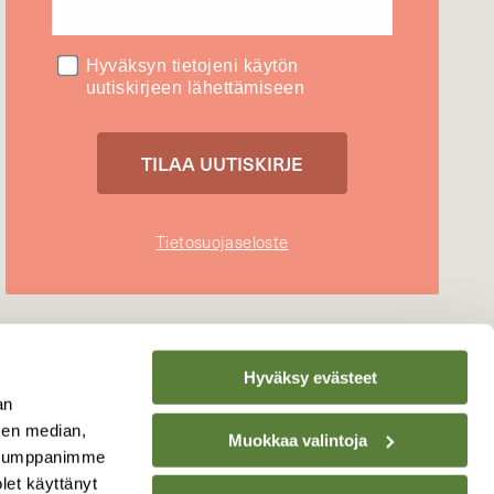
Hyväksyn tietojeni käytön
uutiskirjeen lähettämiseen
Tietosuojaseloste
Hyväksy evästeet
an
sen median,
Muokkaa valintoja
. Kumppanimme
olet käyttänyt