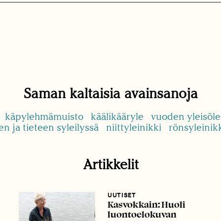
Saman kaltaisia avainsanoja
käpylehmämuisto
käälikääryle
vuoden yleisöle
en ja tieteen syleilyssä
niittyleinikki
rönsyleinik
Artikkelit
UUTISET
Kasvokkain: Huoli
luontoelokuvan