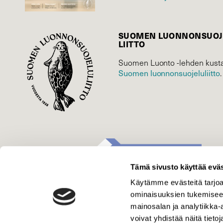
SUOMEN LUONNON­SUOJ
LIITTO
Suomen Luonto -lehden kusta
Suomen luonnonsuojelu­liitto
.
Tämä sivusto käyttää eväs
Käytämme evästeitä tarjoa
ominaisuuksien tukemisee
mainosalan ja analytiikka
voivat yhdistää näitä tietoja