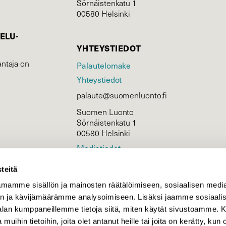
Sörnäistenkatu 1
00580 Helsinki
ELU­
YHTEYSTIEDOT
ntaja on
Palautelomake
Yhteystiedot
palaute@suomenluonto.fi
Suomen Luonto
Sörnäistenkatu 1
00580 Helsinki
Mediatiedot
Tietosuojaseloste
teitä
mamme sisällön ja mainosten räätälöimiseen, sosiaalisen medi
n ja kävijämäärämme analysoimiseen. Lisäksi jaamme sosiaali
KIRJAUDU
-alan kumppaneillemme tietoja siitä, miten käytät sivustoamme
 muihin tietoihin, joita olet antanut heille tai joita on kerätty, kun 