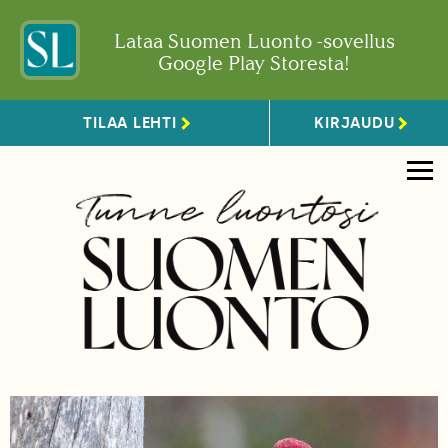
Lataa Suomen Luonto -sovellus
Google Play Storesta!
TILAA LEHTI
KIRJAUDU