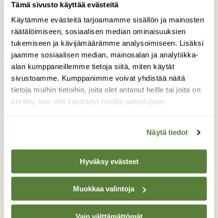
Tämä sivusto käyttää evästeitä
Teksti
Samuli Haapasalo / Vuosi
Käytämme evästeitä tarjoamamme sisällön ja mainosten
luonnossa
räätälöimiseen, sosiaalisen median ominaisuuksien
tukemiseen ja kävijämäärämme analysoimiseen. Lisäksi
Samuli Haapasalon blogi "Vuosi luonnossa" ilmestyi
jaamme sosiaalisen median, mainosalan ja analytiikka-
vuonna 2019 vuoden jokaikinen päivä eli 365 kertaa!
alan kumppaneillemme tietoja siitä, miten käytät
Vuonna 2020 blogi ilmesty joka toinen arkipäivä ja
sivustoamme. Kumppanimme voivat yhdistää näitä
vuoden 2021 alusta kerran viikossa tiistaisin. "Vuosi
tietoja muihin tietoihin, joita olet antanut heille tai joita on
luonnossa" on luontopäiväkirja kaikkein
ajankohtaisimmista ja kiinnostavimmista asioista
kerätty, kun olet käyttänyt heidän palvelujaan.
luonnossa. Se pitää lukijan aina ajan tasalla siitä,
mitä luonnossa tapahtuu. Aikaisemmin Samulin
kirjoituksia ja kuvia on saanut tarkastella "100 päivää
Näytä tiedot
luonnossa" ja "Linturetkellä" -juttusarjoista. Pitkän
linjan luontoharrastajana hän on kirjoittanut ja
kuvannut vuosien mittaan monia juttuja myös
Hyväksy evästeet
Suomen Luonnon printtilehteen. Samuli Haapasalon
kirjoittama ja kuvaama kirja "Tii tii tiainen" ilmestyi
vuonna 2017.
Muokkaa valintoja
Vain välttämättömät