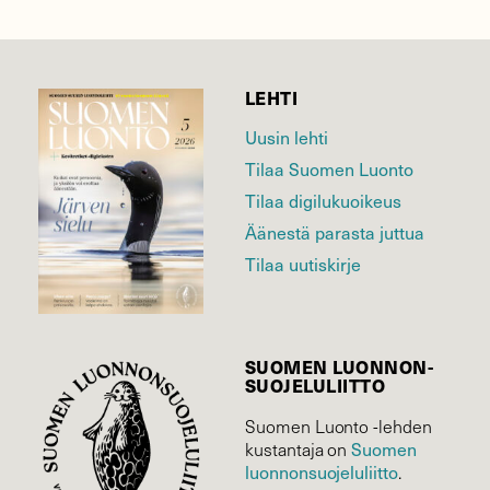
LEHTI
Uusin lehti
Tilaa Suomen Luonto
Tilaa digilukuoikeus
Äänestä parasta juttua
Tilaa uutiskirje
SUOMEN LUONNON­
SUOJELU­LIITTO
Suomen Luonto -lehden
Suomen
kustantaja on
luonnonsuojelu­liitto
.