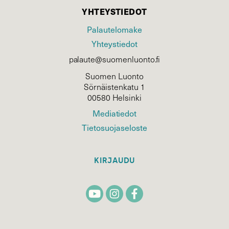
YHTEYSTIEDOT
Palautelomake
Yhteystiedot
palaute@suomenluonto.fi
Suomen Luonto
Sörnäistenkatu 1
00580 Helsinki
Mediatiedot
Tietosuojaseloste
KIRJAUDU