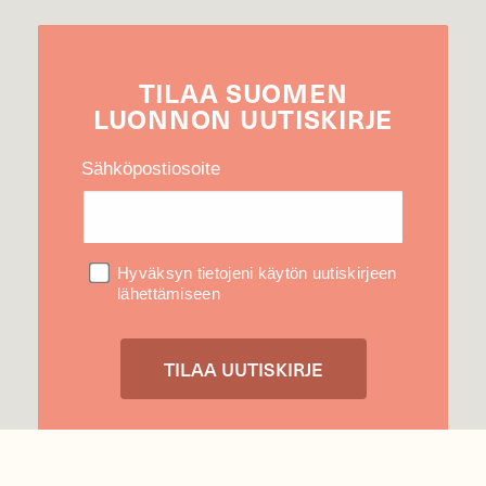
TILAA
SUOMEN
LUONNON
UUTIS­KIRJE
Sähköpostiosoite
Hyväksyn tietojeni käytön uutiskirjeen
lähettämiseen
Tietosuojaseloste