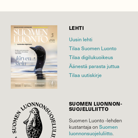
LEHTI
Uusin lehti
Tilaa Suomen Luonto
Tilaa digilukuoikeus
Äänestä parasta juttua
Tilaa uutiskirje
SUOMEN LUONNON­
SUOJELU­LIITTO
Suomen Luonto -lehden
kustantaja on
Suomen
luonnonsuojelu­liitto
.