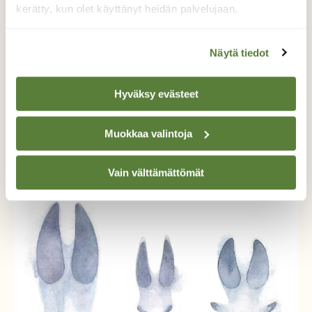
kerätty, kun olet käyttänyt heidän palvelujaan.
Näytä tiedot
Hyväksy evästeet
NISÄKKÄÄT
Arkiluonnon aarteita: Kaupunkien rohkeat
Muokkaa valintoja
nisäkkäät
Vain välttämättömät