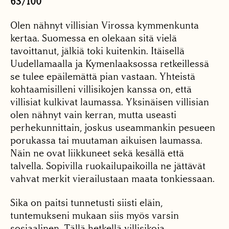
63/100
Olen nähnyt villisian Virossa kymmenkunta
kertaa. Suomessa en olekaan sitä vielä
tavoittanut, jälkiä toki kuitenkin. Itäisellä
Uudellamaalla ja Kymenlaaksossa retkeillessä
se tulee epäilemättä pian vastaan. Yhteistä
kohtaamisilleni villisikojen kanssa on, että
villisiat kulkivat laumassa. Yksinäisen villisian
olen nähnyt vain kerran, mutta useasti
perhekunnittain, joskus useammankin pesueen
porukassa tai muutaman aikuisen laumassa.
Näin ne ovat liikkuneet sekä kesällä että
talvella. Sopivilla ruokailupaikoilla ne jättävät
vahvat merkit vierailustaan maata tonkiessaan.
Sika on paitsi tunnetusti siisti eläin,
tuntemukseni mukaan siis myös varsin
sosiaalinen. Tällä hetkellä villisikoja