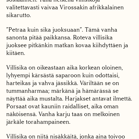
valitettavasti vaivaa Virossakin afrikkalainen
sikarutto.
”Petraa kuin sika juoksuaan”. Tämä vanha
sanonta pitää paikkansa. Roteva villisika
juoksee pitkänkin matkan kovaa kiihdyttäen ja
kiitäen.
Villisika on oikeastaan aika korkean oloinen,
lyhyempi kärsästä saparoon kuin odottaisi,
harteikas ja vahva jässikkä. Väriltään se on
tummanharmaa; märkänä ja hämärässä se
näyttää aika mustalta. Harjakset antavat ilmettä.
Porsaat ovat kauniin raidalliset, aika oman
näköisensä. Vanha karju taas on melkoinen
järkäle torahampaineen.
Villisika on niitä nisäkkäitä, jonka aina toivoo