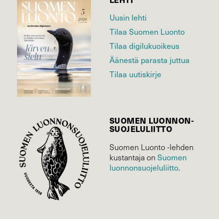
Uusin lehti
Tilaa Suomen Luonto
Tilaa digilukuoikeus
Äänestä parasta juttua
Tilaa uutiskirje
SUOMEN LUONNON­
SUOJELU­LIITTO
Suomen Luonto -lehden
Suomen
kustantaja on
luonnonsuojelu­liitto
.