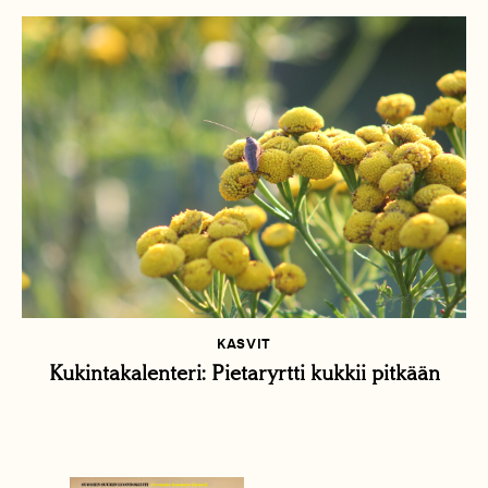
KASVIT
Kukintakalenteri: Pietaryrtti kukkii pitkään