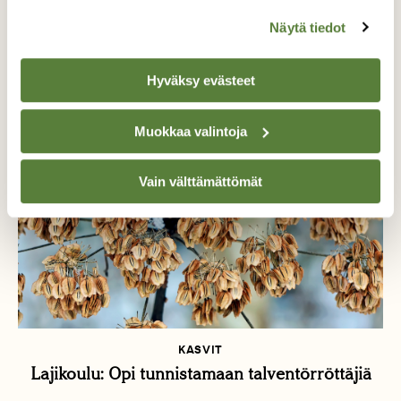
KASVIT
Näytä tiedot
Mikä kukkii nyt?
Hyväksy evästeet
Muokkaa valintoja
Vain välttämättömät
KASVIT
Lajikoulu: Opi tunnistamaan talventörröttäjiä