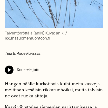
Talventörröttäjä (aniki) Kuva: aniki /
ikkunasuomenluontoon.fi
Teksti: Alice Karlsson
Kuuntele juttu
Hangen päälle kurkottavia kuihtuneita kasveja
moititaan kesäisin rikkaruohoiksi, mutta talvisin
ne ovat ruoka-aittoja.
Kasvi viivyttelee siemenien varistamisessa ja