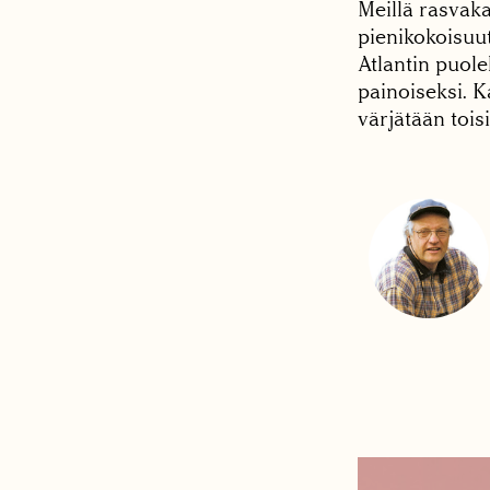
Meillä rasvaka
pienikokoisuut
Atlantin puole
painoiseksi. 
värjätään toi