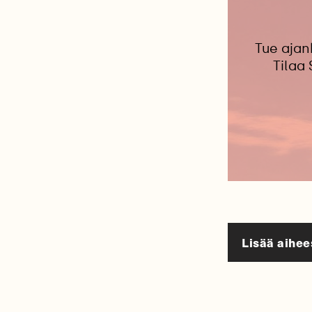
Tue ajan
Tilaa
Lisää aihee