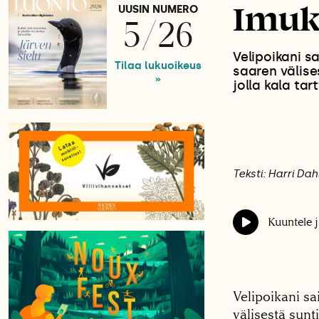
Imuk
UUSIN NUMERO
5/26
Velipoikani s
Tilaa lukuoikeus
saaren välise
»
jolla kala tar
Teksti: Harri Da
Kuuntele j
Velipoikani sa
välisestä sunt