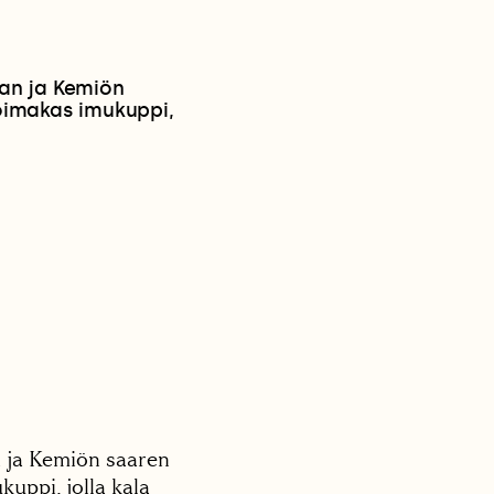
nan ja Kemiön
voimakas imukuppi,
n ja Kemiön saaren
kuppi, jolla kala