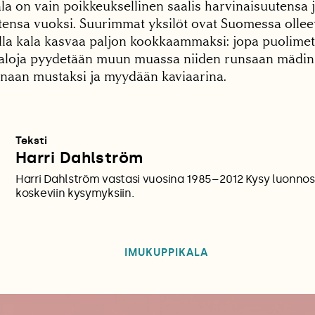
la on vain poikkeuksellinen saalis harvinaisuutensa 
ensa vuoksi. Suurimmat yksilöt ovat Suomessa olleet
lla kala kasvaa paljon kookkaammaksi: jopa puolimetr
Kaloja pyydetään muun muassa niiden runsaan mädin 
sinaan mustaksi ja myydään kaviaarina.
Teksti
Harri Dahlström
Harri Dahlström vastasi vuosina 1985–2012 Kysy luonnost
koskeviin kysymyksiin.
IMUKUPPIKALA