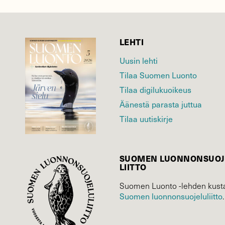
LEHTI
Uusin lehti
Tilaa Suomen Luonto
Tilaa digilukuoikeus
Äänestä parasta juttua
Tilaa uutiskirje
SUOMEN LUONNON­SUOJ
LIITTO
Suomen Luonto -lehden kusta
Suomen luonnonsuojelu­liitto
.