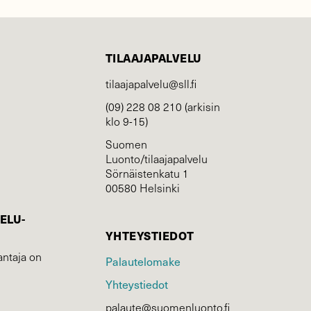
TILAAJAPALVELU
tilaajapalvelu@sll.fi
(09) 228 08 210 (arkisin
klo 9-15)
Suomen
Luonto/tilaajapalvelu
Sörnäistenkatu 1
00580 Helsinki
ELU­
YHTEYSTIEDOT
ntaja on
Palautelomake
Yhteystiedot
palaute@suomenluonto.fi