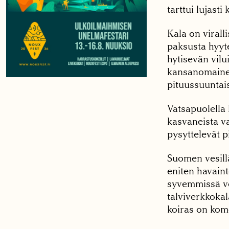
tarttui lujasti
Kala on virall
paksusta hyyt
hytisevän vilui
kansanomainen 
pituussuuntai
Vatsapuolella
kasvaneista va
pysyttelevät p
Suomen vesill
eniten havaint
syvemmissä ve
talviverkkokal
koiras on kom