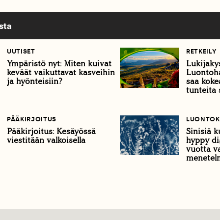
sta
UUTISET
RETKEILY
Ympäristö nyt: Miten kuivat
Lukijakys
keväät vaikuttavat kasveihin
Luontoha
ja hyönteisiin?
saa koke
tunteita
PÄÄKIRJOITUS
LUONTOK
Pääkirjoitus: Kesäyössä
Sinisiä 
viestitään valkoisella
hyppy dig
vuotta 
menetel