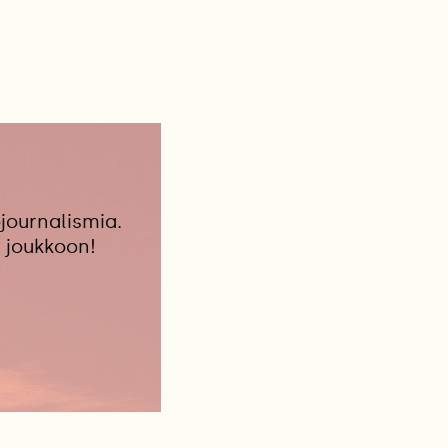
journalismia.
 joukkoon!