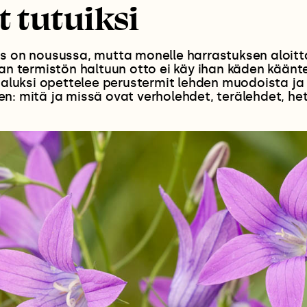
t tutuiksi
s on nousussa, mutta monelle harrastuksen aloitt
jan termistön haltuun otto ei käy ihan käden käänt
s aluksi opettelee perustermit lehden muodoista ja
n: mitä ja missä ovat verholehdet, terälehdet, het