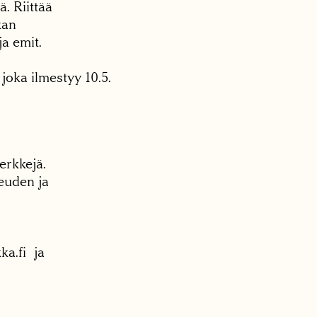
. Riittää
kan
ja emit.
oka ilmestyy 10.5.
erkkejä.
teuden ja
ka.fi ja