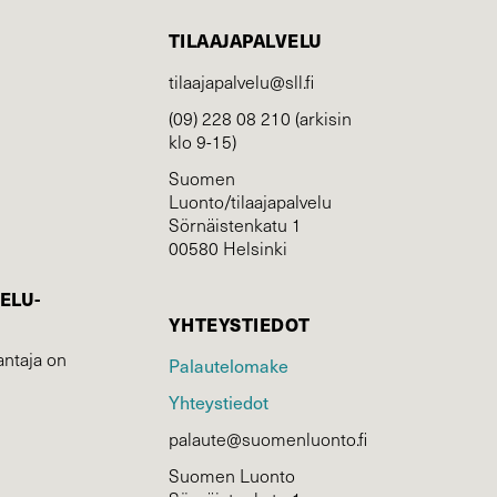
TILAAJAPALVELU
tilaajapalvelu@sll.fi
(09) 228 08 210 (arkisin
klo 9-15)
Suomen
Luonto/tilaajapalvelu
Sörnäistenkatu 1
00580 Helsinki
ELU­
YHTEYSTIEDOT
ntaja on
Palautelomake
Yhteystiedot
palaute@suomenluonto.fi
Suomen Luonto