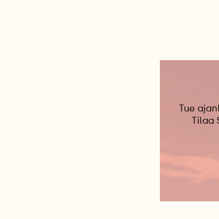
Tue ajan
Tilaa