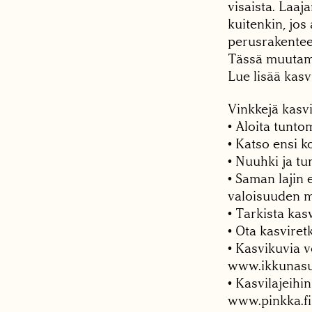
visaista. Laaj
kuitenkin, jos
perusrakenteen
Tässä muutamia
Lue lisää kas
Vinkkejä kasv
• Aloita tunto
• Katso ensi k
• Nuuhki ja t
• Saman lajin 
valoisuuden 
• Tarkista kas
• Ota kasvire
• Kasvikuvia v
www.ikkunasu
• Kasvilajeihi
www.pinkka.fi 