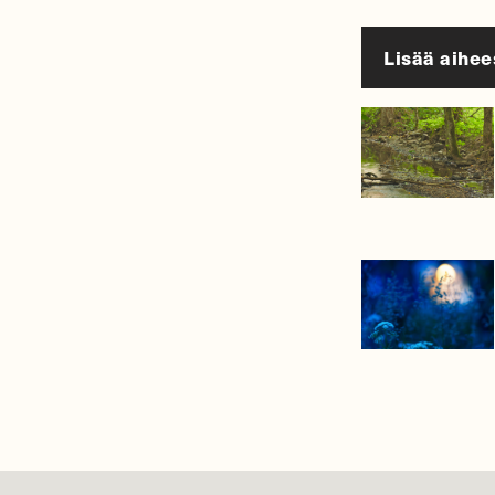
Lisää aihee