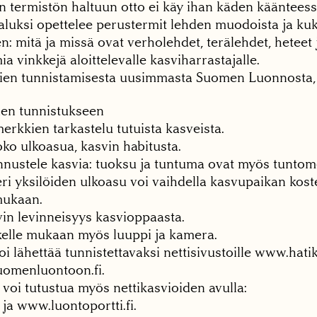
an termistön haltuun otto ei käy ihan käden käänteessä
 aluksi opettelee perustermit lehden muodoista ja ku
: mitä ja missä ovat verholehdet, terälehdet, heteet 
 vinkkejä aloittelevalle kasviharrastajalle.
vien tunnistamisesta uusimmasta Suomen Luonnosta, j
ien tunnistukseen
merkkien tarkastelu tutuista kasveista.
oko ulkoasua, kasvin habitusta.
unnustele kasvia: tuoksu ja tuntuma ovat myös tuntom
eri yksilöiden ulkoasu voi vaihdella kasvupaikan kos
mukaan.
vin levinneisyys kasvioppaasta.
tkelle mukaan myös luuppi ja kamera.
oi lähettää tunnistettavaksi nettisivustoille www.hatik
omenluontoon.fi.
n voi tutustua myös nettikasvioiden avulla:
ja www.luontoportti.fi.