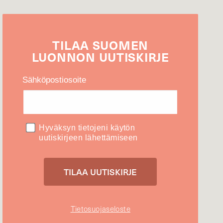
TILAA
SUOMEN
LUONNON
UUTIS­KIRJE
Sähköpostiosoite
Hyväksyn tietojeni käytön
uutiskirjeen lähettämiseen
Tietosuojaseloste