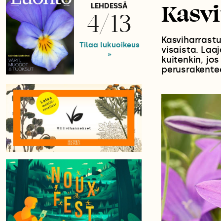
Kasvi
LEHDESSÄ
4/13
Kasviharrastu
Tilaa lukuoikeus
visaista. Laa
»
kuitenkin, jo
perusrakentee