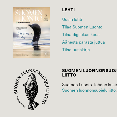
LEHTI
Uusin lehti
Tilaa Suomen Luonto
Tilaa digilukuoikeus
Äänestä parasta juttua
Tilaa uutiskirje
SUOMEN LUONNON­SUOJ
LIITTO
Suomen Luonto -lehden kusta
Suomen luonnonsuojelu­liitto
.