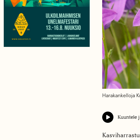
Harakankelloja K
Kuuntele j
Kasviharrastu