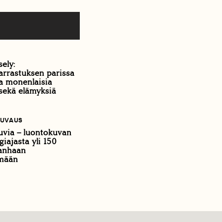
ely:
rrastuksen parissa
a monenlaisia
 sekä elämyksiä
UVAUS
kuvia – luontokuvan
iajasta yli 150
vanhaan
mään