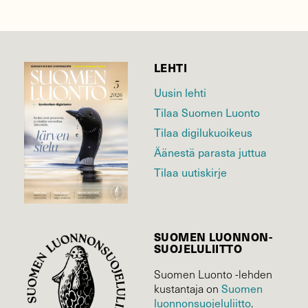
LEHTI
Uusin lehti
Tilaa Suomen Luonto
Tilaa digilukuoikeus
Äänestä parasta juttua
Tilaa uutiskirje
SUOMEN LUONNON­
SUOJELU­LIITTO
Suomen Luonto -lehden
Suomen
kustantaja on
luonnonsuojelu­liitto
.