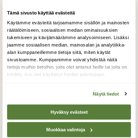
Tämä sivusto käyttää evästeitä
Käytämme evästeitä tarjoamamme sisällön ja mainosten
räätälöimiseen, sosiaalisen median ominaisuuksien
tukemiseen ja kävijämäärämme analysoimiseen. Lisäksi
jaamme sosiaalisen median, mainosalan ja analytiikka-
alan kumppaneillemme tietoja siitä, miten käytät
sivustoamme. Kumppanimme voivat yhdistää näitä
KYSY LUONNOSTA
tietoja muihin tietoihin, joita olet antanut heille tai joita on
Miten rantakasvi päätyy tekolammelle?
kerätty, kun olet käyttänyt heidän palvelujaan.
Näytä tiedot
Hyväksy evästeet
Muokkaa valintoja