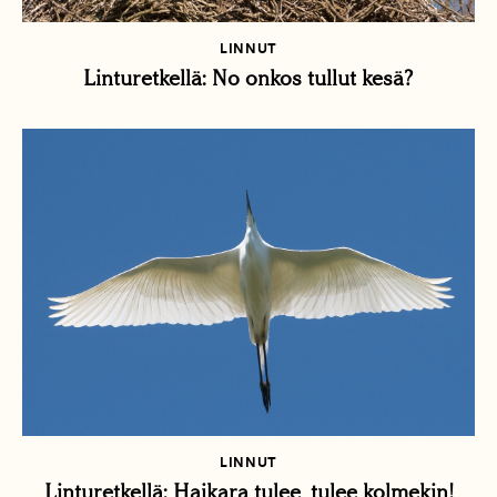
LINNUT
Linturetkellä: No onkos tullut kesä?
LINNUT
Linturetkellä: Haikara tulee, tulee kolmekin!