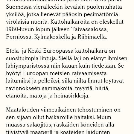
Suomessa vieraileekin keväisin puolentuhatta
yksilöä, jotka lienevät pääosin pesimättömiä
virolaisia nuoria. Kattohaikaroita on oleskellut
1980-luvun lopun jälkeen Taivassalossa,
Perniössä, Kylmäkoskella ja Riihimäellä.
Etelä- ja Keski-Euroopassa kattohaikara on
suosituimpia lintuja. Siellä laji on elänyt ihmisen
lähiympäristössä niin kauan kuin tiedetään. Se
hyötyi Euroopan metsien raivaamisesta
laitumiksi ja pelloiksi, sillä niiltä linnut löytävät
ravinnokseen sammakoita, myyriä, hiiriä,
etanoita, matoja ja heinäsirkkoja.
Maatalouden viimeaikainen tehostuminen on
sen sijaan ollut haikaroille haitaksi. Muun
muassa salaojitus, raskaiden koneiden alla
tiivistyvä maaperä ja kosteiden laidunten