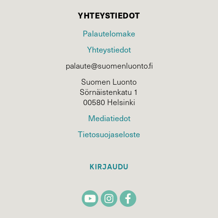
YHTEYSTIEDOT
Palautelomake
Yhteystiedot
palaute@suomenluonto.fi
Suomen Luonto
Sörnäistenkatu 1
00580 Helsinki
Mediatiedot
Tietosuojaseloste
KIRJAUDU