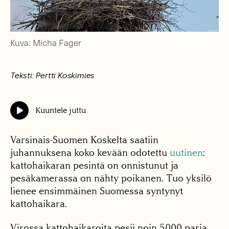
Kuva: Micha Fager
Teksti: Pertti Koskimies
Kuuntele juttu
Varsinais-Suomen Koskelta saatiin
juhannuksena koko kevään odotettu
uutinen
:
kattohaikaran pesintä on onnistunut ja
pesäkamerassa on nähty poikanen. Tuo yksilö
lienee ensimmäinen Suomessa syntynyt
kattohaikara.
Virossa kattohaikaroita pesii noin 5000 paria.