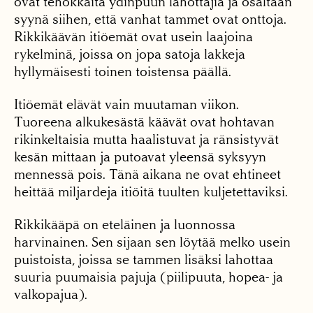
ovat tehokkaita ydinpuun lahottajia ja osaltaan
syynä siihen, että vanhat tammet ovat onttoja.
Rikkikäävän itiöemät ovat usein laajoina
rykelminä, joissa on jopa satoja lakkeja
hyllymäisesti toinen toistensa päällä.
Itiöemät elävät vain muutaman viikon.
Tuoreena alkukesästä käävät ovat hohtavan
rikinkeltaisia mutta haalistuvat ja ränsistyvät
kesän mittaan ja putoavat yleensä syksyyn
mennessä pois. Tänä aikana ne ovat ehtineet
heittää miljardeja itiöitä tuulten kuljetettaviksi.
Rikkikääpä on eteläinen ja luonnossa
harvinainen. Sen sijaan sen löytää melko usein
puistoista, joissa se tammen lisäksi lahottaa
suuria puumaisia pajuja (piilipuuta, hopea- ja
valkopajua).