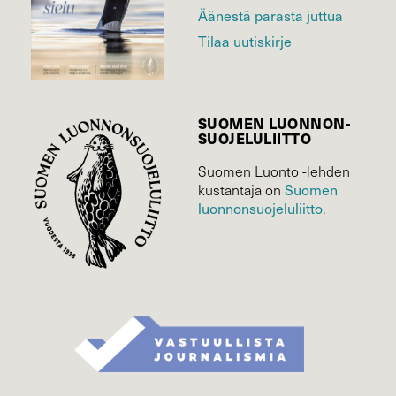
Äänestä parasta juttua
Tilaa uutiskirje
SUOMEN LUONNON­
SUOJELU­LIITTO
Suomen Luonto -lehden
kustantaja on
Suomen
luonnonsuojelu­liitto
.