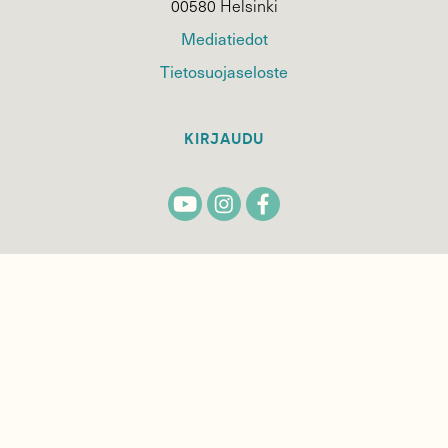
00580 Helsinki
Mediatiedot
Tietosuojaseloste
KIRJAUDU
TILAA
SUOMEN
LUONNON
UUTIS­KIRJE
Sähköpostiosoite