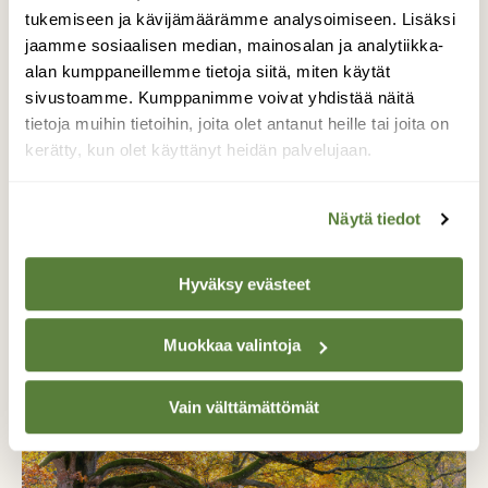
tukemiseen ja kävijämäärämme analysoimiseen. Lisäksi
jaamme sosiaalisen median, mainosalan ja analytiikka-
alan kumppaneillemme tietoja siitä, miten käytät
sivustoamme. Kumppanimme voivat yhdistää näitä
tietoja muihin tietoihin, joita olet antanut heille tai joita on
kerätty, kun olet käyttänyt heidän palvelujaan.
Näytä tiedot
Hyväksy evästeet
KYSY LUONNOSTA
Mikä kaunis kääpä?
Muokkaa valintoja
Vain välttämättömät