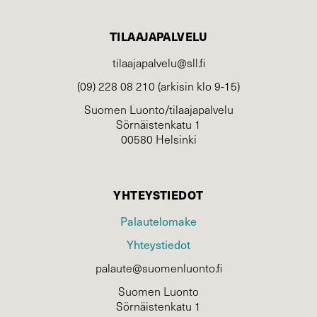
TILAAJAPALVELU
tilaajapalvelu@sll.fi
(09) 228 08 210 (arkisin klo 9-15)
Suomen Luonto/tilaajapalvelu
Sörnäistenkatu 1
00580 Helsinki
YHTEYSTIEDOT
Palautelomake
Yhteystiedot
palaute@suomenluonto.fi
Suomen Luonto
Sörnäistenkatu 1