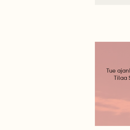
Tue ajan
Tilaa