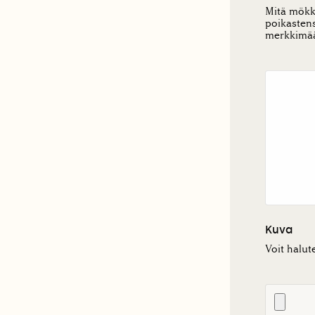
Mitä mökki
poikastens
merkkimää
Kuva
Voit halute