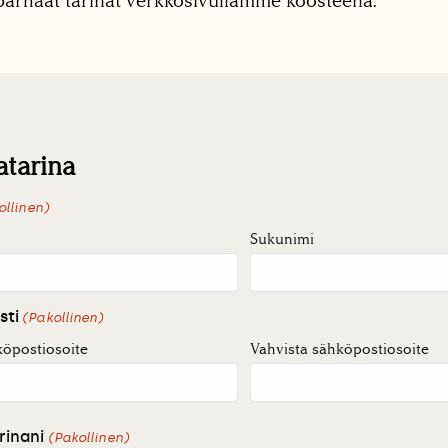
arhaat tarinat verkkosivullamme koosteena.
atarina
ollinen)
Sukunimi
sti
(Pakollinen)
köpostiosoite
Vahvista sähköpostiosoite
rinani
(Pakollinen)