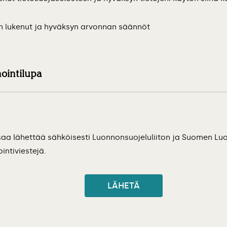
n lukenut ja hyväksyn arvonnan säännöt
ointilupa
intilupa
saa lähettää sähköisesti Luonnonsuojeluliiton ja Suomen L
intiviestejä.