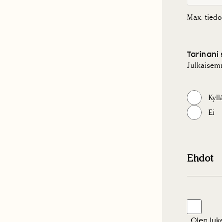
Max. tiedo
Tarinani
Julkaisem
Kyll
Ei
Ehdot
Ehdot
(Pakolline
Olen luk