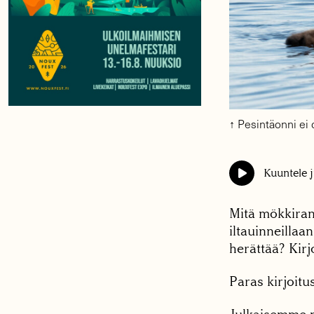
↑ Pesintäonni ei 
Kuuntele j
Mitä mökkirant
iltauinneillaa
herättää? Kirj
Paras kirjoitu