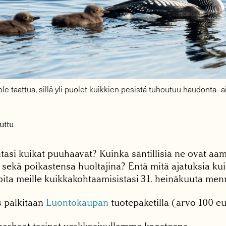
ole taattua, sillä yli puolet kuikkien pesistä tuhoutuu haudonta- a
uttu
asi kuikat puuhaavat? Kuinka säntillisiä ne ovat aam
n sekä poikastensa huoltajina? Entä mitä ajatuksia k
oita meille kuikkakohtaamisistasi
31. heinäkuuta men
s palkitaan
Luontokaupan
tuotepaketilla (arvo 100 eu