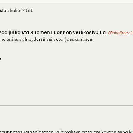
ston koko: 2 GB.
 saa julkaista Suomen Luonnon verkkosivuilla.
(Pakollinen)
me tarinan yhteydessä vain etu- ja sukunimen.
ä
n)
enut tietosuojaselosteen ja hyväksyn tietojeni käytön siinä k