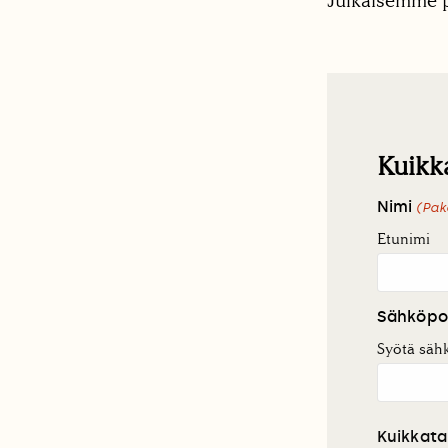
Julkaisemme p
Kuikk
Nimi
(Pak
Etunimi
Sähköpo
Syötä säh
Kuikkata