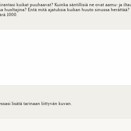
rantasi kuikat puuhaavat? Kuinka säntillisiä ne ovat aamu- ja ilta
a huoltajina? Entä mitä ajatuksia kuikan huuto sinussa herättää?
rä 1000.
ssasi lisätä tarinaan liittyvän kuvan.