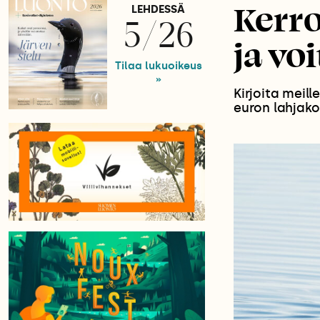
Kerro
LEHDESSÄ
5/26
ja vo
Tilaa lukuoikeus
»
Kirjoita meil
euron lahjako