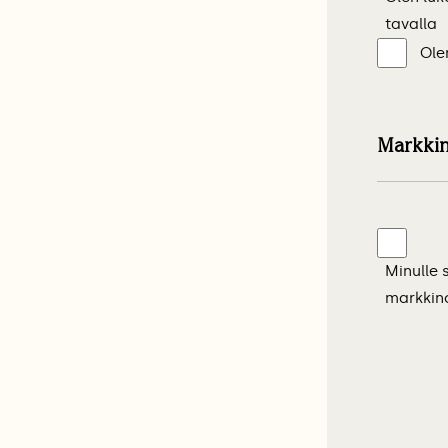
tavalla
Ole
Markkin
Markkino
Minulle 
markkino