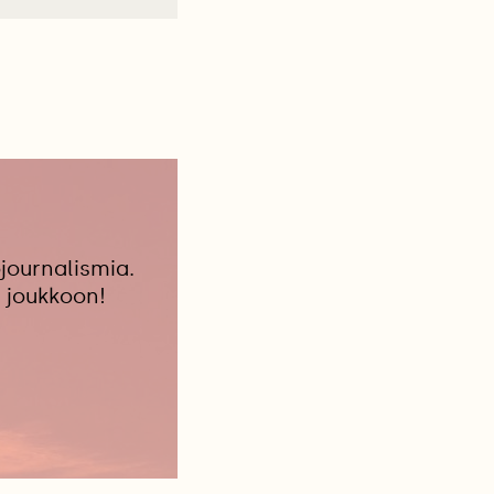
journalismia.
 joukkoon!