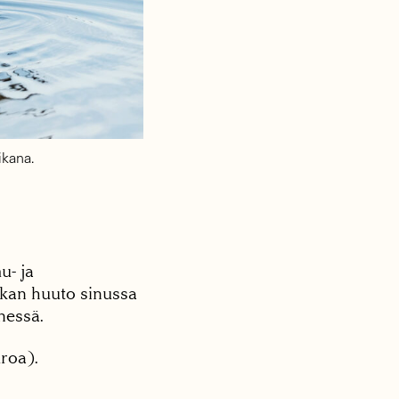
ikana.
u- ja
uikan huuto sinussa
nessä.
roa).