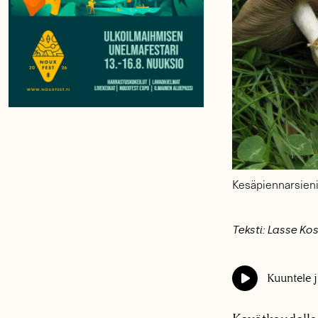
Kesäpiennarsieni
Teksti: Lasse Ko
Kuuntele j