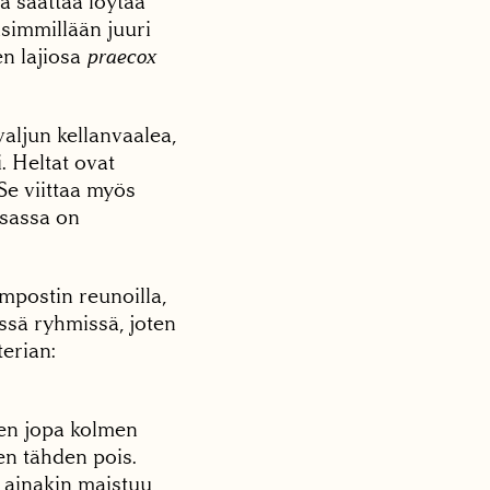
ä saattaa löytää
lisimmillään juuri
en lajiosa
praecox
valjun kellanvaalea,
. Heltat ovat
Se viittaa myös
osassa on
ompostin reunoilla,
issä ryhmissä, joten
terian:
en jopa kolmen
en tähden pois.
 ainakin maistuu