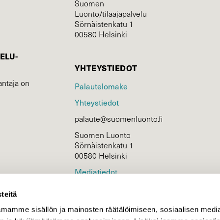
Suomen
Luonto/tilaajapalvelu
Sörnäistenkatu 1
00580 Helsinki
ELU­
YHTEYSTIEDOT
ntaja on
Palautelomake
Yhteystiedot
palaute@suomenluonto.fi
Suomen Luonto
Sörnäistenkatu 1
00580 Helsinki
Mediatiedot
Tietosuojaseloste
teitä
mamme sisällön ja mainosten räätälöimiseen, sosiaalisen medi