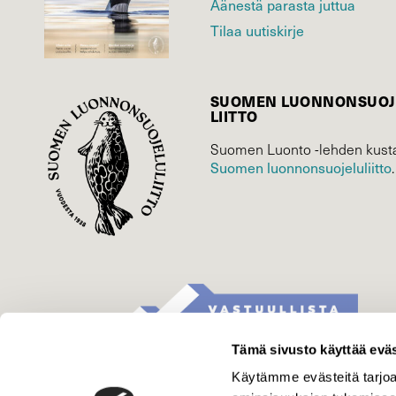
Äänestä parasta juttua
Tilaa uutiskirje
SUOMEN LUONNON­SUOJ
LIITTO
Suomen Luonto -lehden kusta
Suomen luonnonsuojelu­liitto
.
Tämä sivusto käyttää eväs
Käytämme evästeitä tarjoa