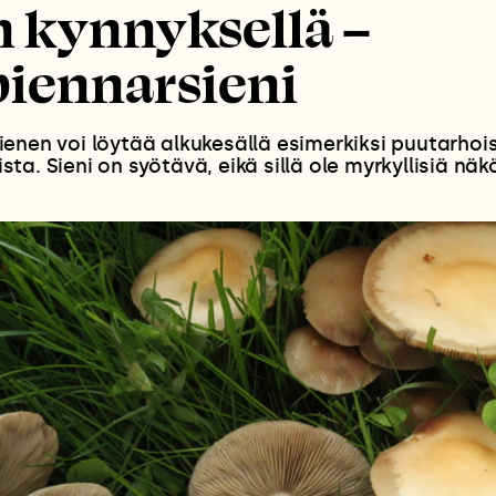
 kynnyksellä –
piennarsieni
enen voi löytää alkukesällä esimerkiksi puutarhois
a. Sieni on syötävä, eikä sillä ole myrkyllisiä näkö