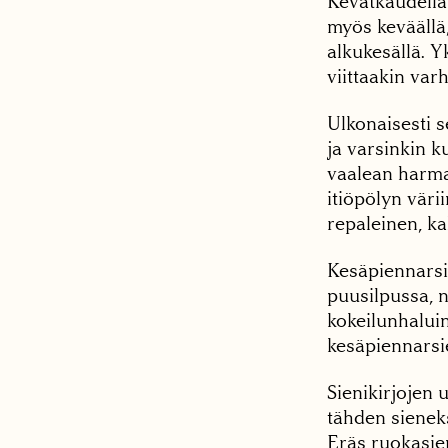
Kevätkaudella 
myös keväällä, 
alkukesällä. Y
viittaakin var
Ulkonaisesti s
ja varsinkin k
vaalean harma
itiöpölyn väri
repaleinen, k
Kesäpiennarsie
puusilpussa, n
kokeilunhaluin
kesäpiennarsi
Sienikirjojen
tähden sienek
Eräs ruokasie