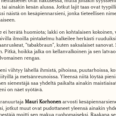
helttasienet ovat hakusessa, mutta joitakin syyssieni
tai ainakin kesän alussa. Jotkut lajit taas ovat tyypil
ksi näistä on kesäpiennarsieni, jonka tieteellisen nim
haiseen.
e ei herätä huomiota; lakki on kohtalaisen kokoinen, 
uivilla ilmoilla pintakelmu halkeilee herkästi ruuduiksi
anruskeat, ”tabakbraun”, kuten saksalaiset sanovat. 
in. Pitkä, hoikka jalka on kellanvalkoinen ja sen latva
alvomainen rengas.
ni viihtyy lähellä ihmistä, pihoissa, puutarhoissa, k
iityillä ja metsänreunoissa. Yleensä niitä löytää pien
en sienestäjä saa yhdeltä paikalta ainakin maistiaisa
eni on näet syötävä.
 uranuurtaja
Mauri Korhonen
arvosti kesäpiennarsien
si, jotkut muut ovat pudottaneet yleensä ainakin yhd
nestäjä moitti sen makua ruohomaiseksi. Raakana se