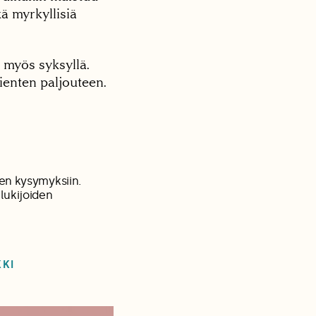
ä myrkyllisiä
ä myös syksyllä.
ienten paljouteen.
en kysymyksiin.
lukijoiden
KKI