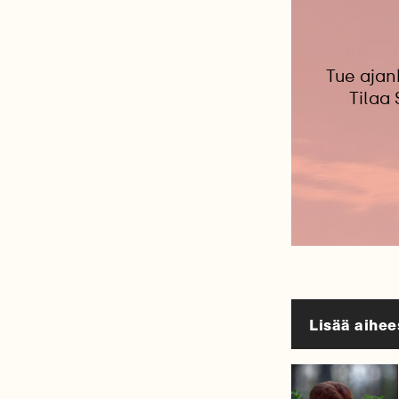
Tue ajan
Tilaa
Lisää aihee