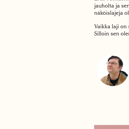
jauholta ja se
näköislajeja ol
Vaikka laji on
Silloin sen ol