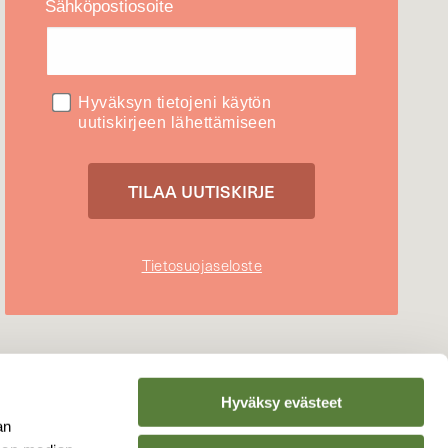
Sähköpostiosoite
Hyväksyn tietojeni käytön
uutiskirjeen lähettämiseen
Tietosuojaseloste
Hyväksy evästeet
an