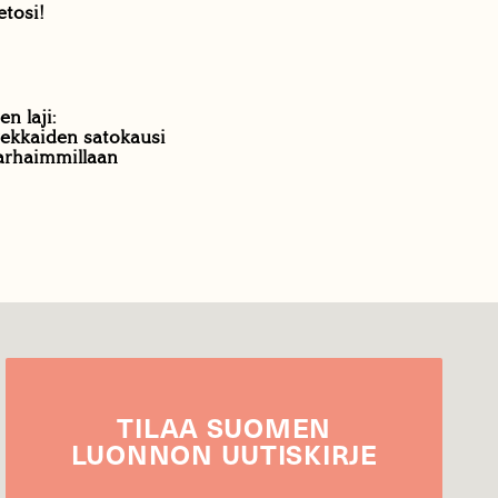
etosi!
n laji:
rekkaiden satokausi
arhaimmillaan
TILAA
SUOMEN
LUONNON
UUTIS­KIRJE