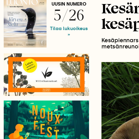
Kesän
UUSIN NUMERO
5/26
kesä
Tilaa lukuoikeus
»
Kesäpiennarsi
metsänreunoist