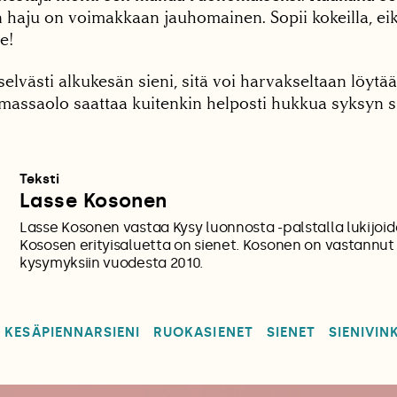
n haju on voimakkaan jauhomainen. Sopii kokeilla, eik
e!
 selvästi alkukesän sieni, sitä voi harvakseltaan löytä
emassaolo saattaa kuitenkin helposti hukkua syksyn s
Teksti
Lasse Kosonen
Lasse Kosonen vastaa Kysy luonnosta -palstalla lukijoid
Kososen erityisaluetta on sienet. Kosonen on vastannut 
kysymyksiin vuodesta 2010.
KESÄPIENNARSIENI
RUOKASIENET
SIENET
SIENIVIN