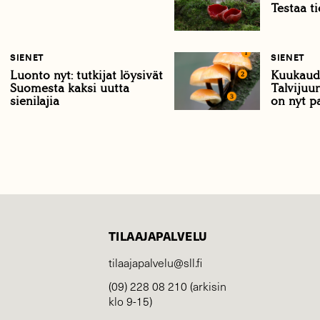
Testaa ti
SIENET
SIENET
Luonto nyt: tutkijat löysivät
Kuukaude
Suomesta kaksi uutta
Talvijuu
sienilajia
on nyt p
TILAAJAPALVELU
tilaajapalvelu@sll.fi
(09) 228 08 210 (arkisin
klo 9-15)