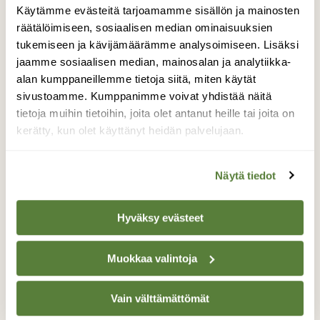
Käytämme evästeitä tarjoamamme sisällön ja mainosten
LINNUT
räätälöimiseen, sosiaalisen median ominaisuuksien
Pyllyt pystyssä: Tunnista puolisukeltajasorsat!
tukemiseen ja kävijämäärämme analysoimiseen. Lisäksi
jaamme sosiaalisen median, mainosalan ja analytiikka-
alan kumppaneillemme tietoja siitä, miten käytät
sivustoamme. Kumppanimme voivat yhdistää näitä
tietoja muihin tietoihin, joita olet antanut heille tai joita on
kerätty, kun olet käyttänyt heidän palvelujaan.
Näytä tiedot
Hyväksy evästeet
Muokkaa valintoja
LINNUT
Vain välttämättömät
Nyt luontoon: Etsi sulaa vettä