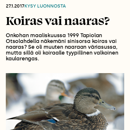
27.1.2017
KYSY LUONNOSTA
Koiras vai naaras?
Onkohan maaliskuussa 1999 Tapiolan
Otsolahdella näkemäni sinisorsa koiras vai
naaras? Se oli muuten naaraan väriasussa,
mutta sillä oli koiraalle tyypillinen valkoinen
kaularengas.