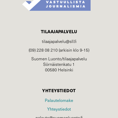
TILAAJAPALVELU
tilaajapalvelu@sll.fi
(09) 228 08 210 (arkisin klo 9-15)
Suomen Luonto/tilaajapalvelu
Sörnäistenkatu 1
00580 Helsinki
YHTEYSTIEDOT
Palautelomake
Yhteystiedot
palaute@suomenluonto.fi