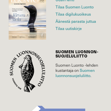
Tilaa Suomen Luonto
Tilaa digilukuoikeus
Äänestä parasta juttua
Tilaa uutiskirje
SUOMEN LUONNON­
SUOJELU­LIITTO
Suomen Luonto -lehden
Suomen
kustantaja on
luonnonsuojelu­liitto
.