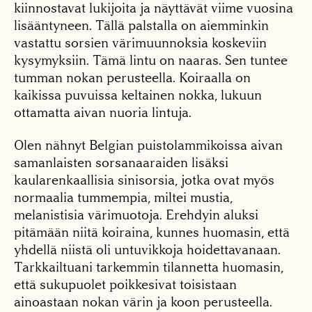
kiinnostavat lukijoita ja näyttävät viime vuosina
lisääntyneen. Tällä palstalla on aiemminkin
vastattu sorsien värimuunnoksia koskeviin
kysymyksiin. Tämä lintu on naaras. Sen tuntee
tumman nokan perusteella. Koiraalla on
kaikissa puvuissa keltainen nokka, lukuun
ottamatta aivan nuoria lintuja.
Olen nähnyt Belgian puistolammikoissa aivan
samanlaisten sorsanaaraiden lisäksi
kaularenkaallisia sinisorsia, jotka ovat myös
normaalia tummempia, miltei mustia,
melanistisia värimuotoja. Erehdyin aluksi
pitämään niitä koiraina, kunnes huomasin, että
yhdellä niistä oli untuvikkoja hoidettavanaan.
Tarkkailtuani tarkemmin tilannetta huomasin,
että sukupuolet poikkesivat toisistaan
ainoastaan nokan värin ja koon perusteella.