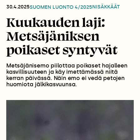
30.4.2025
NISÄKKÄÄT
SUOMEN LUONTO
4/2025
Kuukauden laji:
Metsäjäniksen
poikaset syntyvät
Metsäjänisemo piilottaa poikaset hajalleen
kasvillisuuteen ja käy imettämässä niitä
kerran päivässä. Näin emo ei vedä petojen
huomiota jälkikasvuunsa.