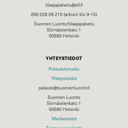
tilaajapalvelu@sll.fi
(09) 228 08 210 (arkisin klo 9-15)
Suomen Luonto/tilaajapalvelu
Sörnäistenkatu 1
00580 Helsinki
YHTEYSTIEDOT
Palautelomake
Yhteystiedot
palaute@suomenluonto.fi
Suomen Luonto
Sörnäistenkatu 1
00580 Helsinki
Mediatiedot
Tietosuojaseloste