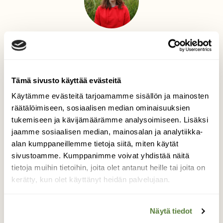
Teksti
Anna Tuominen
Suomen Luonnon toimittaja, joka innostuu
Tämä sivusto käyttää evästeitä
lajintunnistuksesta ja puutarhapuuhista, rengastaa
lintuja sekä laskee kimalaisia.
Käytämme evästeitä tarjoamamme sisällön ja mainosten
räätälöimiseen, sosiaalisen median ominaisuuksien
tukemiseen ja kävijämäärämme analysoimiseen. Lisäksi
jaamme sosiaalisen median, mainosalan ja analytiikka-
JÄNIKSENPOIKASET
alan kumppaneillemme tietoja siitä, miten käytät
KUUKAUDEN LAJI
sivustoamme. Kumppanimme voivat yhdistää näitä
LUMIJÄLKILASKENNAT
METSÄJÄNIS
tietoja muihin tietoihin, joita olet antanut heille tai joita on
POIKASET
kerätty, kun olet käyttänyt heidän palvelujaan.
Näytä tiedot