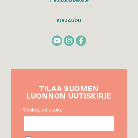
KIRJAUDU
TILAA
SUOMEN
LUONNON
UUTIS­KIRJE
Sähköpostiosoite