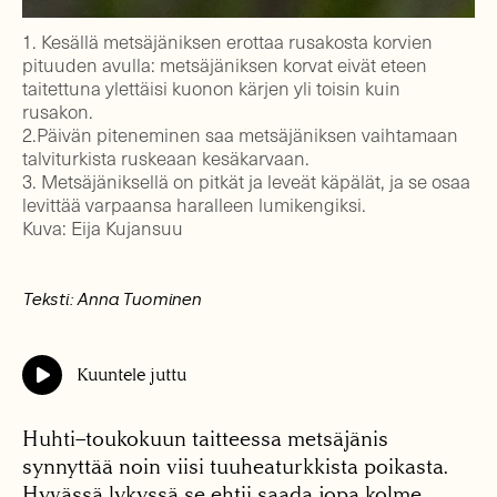
1. Kesällä metsäjäniksen erottaa rusakosta korvien
pituuden avulla: metsäjäniksen korvat eivät eteen
taitettuna ylettäisi kuonon kärjen yli toisin kuin
rusakon.
2.Päivän piteneminen saa metsäjäniksen vaihtamaan
talviturkista ruskeaan kesäkarvaan.
3. Metsäjäniksellä on pitkät ja leveät käpälät, ja se osaa
levittää varpaansa haralleen lumikengiksi.
Kuva: Eija Kujansuu
Teksti: Anna Tuominen
Kuuntele juttu
Huhti–toukokuun taitteessa metsäjänis
synnyttää noin viisi tuuheaturkkista poikasta.
Hyvässä lykyssä se ehtii saada jopa kolme