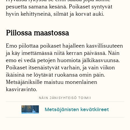
pesuetta samana kesänä. Poikaset syntyvät
hyvin kehittyneinä, silmät ja korvat auki.
Piilossa maastossa
Emo piilottaa poikaset hajalleen kasvillisuuteen
ja käy imettämässä niitä kerran päivässä. Näin
emo ei vedä petojen huomiota jälkikasvuunsa.
Poikaset itsenäistyvät varhain, ja vain viikon
ikäisinä ne löytävät ruokansa omin päin.
Metsäjäniksille maistuu monenlainen
kasviravinto.
NÄIN JÄNISYHTEISÖ TOIMII
Metsäjänisten kevätkiireet