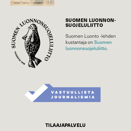
SUOMEN LUONNON­
SUOJELU­LIITTO
Suomen Luonto -lehden
kustantaja on
Suomen
luonnonsuojelu­liitto
.
TILAAJAPALVELU