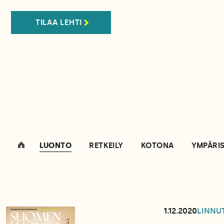
TILAA LEHTI
LUONTO
RETKEILY
KOTONA
YMPÄRI
1.12.2020
LINNU