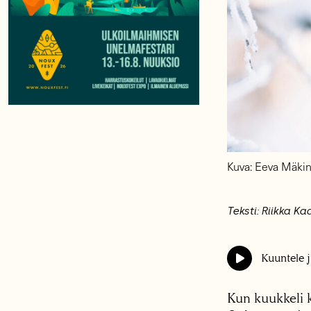
Kuva: Eeva Mäki
Teksti: Riikka Ka
Kuuntele j
Kun kuukkeli k