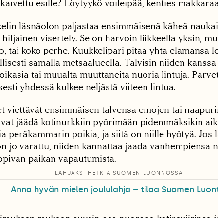
kaivettu esille? Löytyykö voileipää, kenties makkara
elin läsnäolon paljastaa ensimmäisenä käheä naukais
 hiljainen visertely. Se on harvoin liikkeellä yksin, 
o, tai koko perhe. Kuukkelipari pitää yhtä elämänsä 
llisesti samalla metsäalueella. Talvisin niiden kanssa
ikasia tai muualta muuttaneita nuoria lintuja. Parve
isesti yhdessä kulkee neljästä viiteen lintua.
 viettävät ensimmäisen talvensa emojen tai naapurire
ivat jäädä kotinurkkiin pyörimään pidemmäksikin aika
ia peräkammarin poikia, ja siitä on niille hyötyä. Jos 
 on jo varattu, niiden kannattaa jäädä vanhempiensa 
pivan paikan vapautumista.
LAHJAKSI HETKIÄ SUOMEN LUONNOSSA
Anna hyvän mielen joululahja – tilaa Suomen Luon