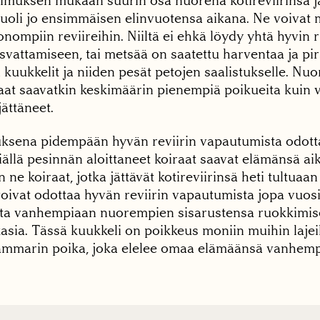
kimuksen mukaan suurin osa nuorena kotireviirinsä j
kuoli jo ensimmäisen elinvuotensa aikana. Ne voivat 
ompiin reviireihin. Niiltä ei ehkä löydy yhtä hyvin 
vattamiseen, tai metsää on saatettu harventaa ja pir
aa kuukkelit ja niiden pesät petojen saalistukselle. Nu
raat saavatkin keskimäärin pienempiä poikueita kui
ättäneet.
sena pidempään hyvän reviirin vapautumista odotta
ällä pesinnän aloittaneet koiraat saavat elämänsä 
in ne koiraat, jotka jättävät kotireviirinsä heti tultuaan
oivat odottaa hyvän reviirin vapautumista jopa vuosi
ta vanhempiaan nuorempien sisarustensa ruokkimise
asia. Tässä kuukkeli on poikkeus moniin muihin lajei
ammarin poika, joka elelee omaa elämäänsä vanhemp