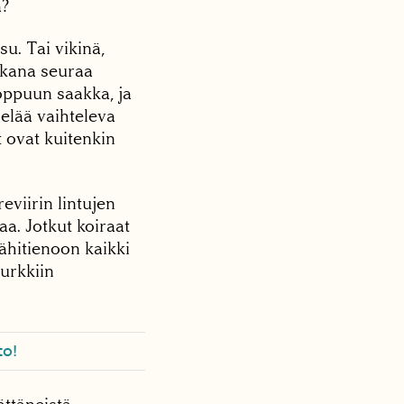
a?
u. Tai vikinä,
mukana seuraa
loppuun saakka, ja
 elää vaihteleva
t ovat kuitenkin
viirin lintujen
a. Jotkut koiraat
lähitienoon kaikki
nurkkiin
to!