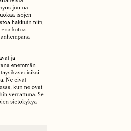
ättäneistä
myös joutua
ruokaa isojen
stoa hakkuin niin,
orena kotoa
n vanhempana
vat ja
aikana enemmän
 täysikasvuisiksi.
a. Ne eivät
ssa, kun ne ovat
hin verrattuna. Se
ien sietokykyä