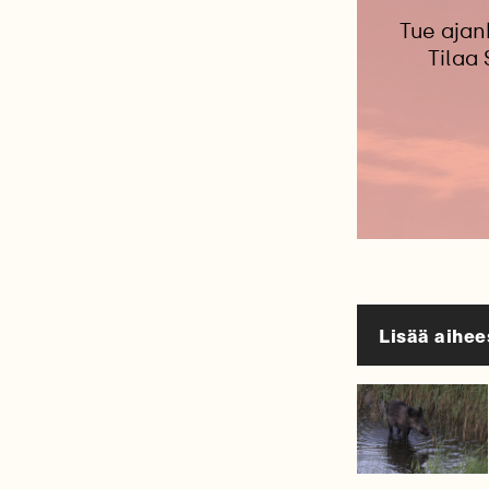
Tue ajan
Tilaa
Lisää aihee