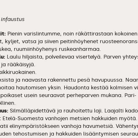
 infaustus
it:
Pienin varislintumme, noin räkättirastaan kokoine
, kyljet, vatsa ja siiven peitinhöyhenet ruosteenorans
kea, ruumiinhöyhenys ruskeanharmaa.
lu:
Laulu hiljaista, polveilevaa visertelyä. Parven yhte
ja rääkäisyjä.
ikkiruokainen.
sista ja naavasta rakennettu pesä havupuussa. Naar
oitaa hautomisen yksin. Haudonta kestää kolmisen vi
t poikaset usein seuraavat perheparven mukana. Pari- 
llinen.
us:
Silmälläpidettävä ja rauhoitettu laji. Laajalti kad
t Etelä-Suomesta vanhojen metsien hakkuiden myötä.
atii elinympäristökseen vanhoja havumetsiä. Vähenty
den tehostumisen ja hakkuiden lisääntymisen seurau