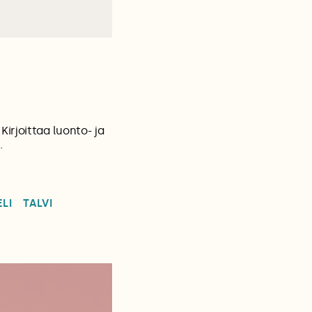
irjoittaa luonto- ja
.
LI
TALVI