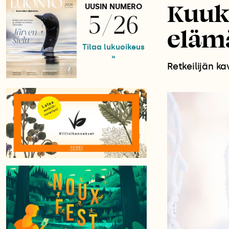
Kuukk
UUSIN NUMERO
5/26
eläm
Tilaa lukuoikeus
»
Retkeilijän k