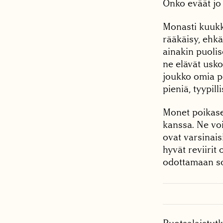
Onko eväät jo 
Monasti kuukk
rääkäisy, ehkä
ainakin puolis
ne elävät usko
joukko omia po
pieniä, tyypill
Monet poikaset
kanssa. Ne vo
ovat varsinais
hyvät reviirit
odottamaan so