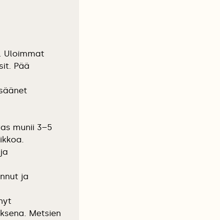
n. Uloimmat
sit. Pää
ysäänet
as munii 3–5
ikkoa.
ja
onnut ja
nyt
ksena. Metsien