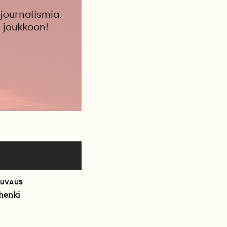
journalismia.
 joukkoon!
UVAUS
henki