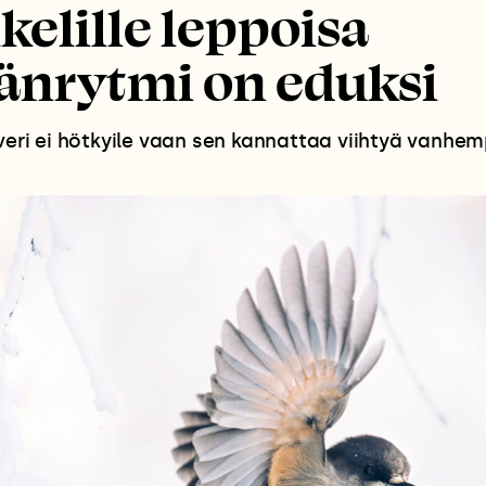
elille leppoisa
änrytmi on eduksi
averi ei hötkyile vaan sen kannattaa viihtyä vanhem