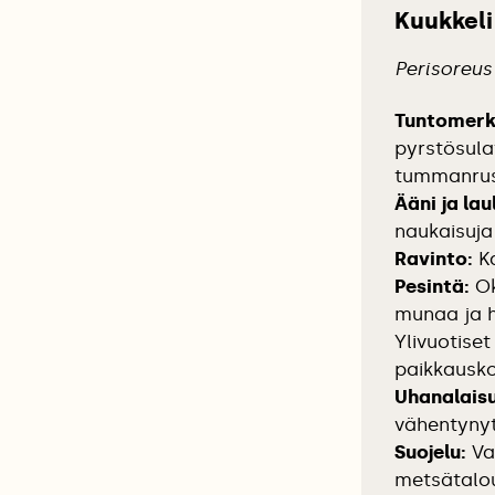
Kuukkeli
Perisoreus
Tuntomerk
pyrstösulat
tummanrus
Ääni ja lau
naukaisuja 
Ravinto:
Ka
Pesintä:
Ok
munaa ja h
Ylivuotise
paikkausko
Uhanalaisu
vähentyny
Suojelu:
Va
metsätalou