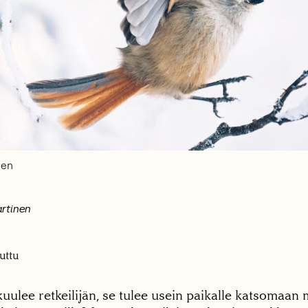
nen
artinen
uttu
uulee retkeilijän, se tulee usein paikalle katsomaan 