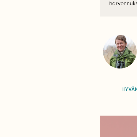
harvennuks
HYVÄN