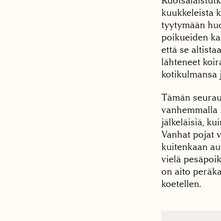
Ruotsalaistut
kuukkeleista 
tyytymään huon
poikueiden kas
että se altist
lähteneet koi
kotikulmansa j
Tämän seurauk
vanhemmalla i
jälkeläisiä, ku
Vanhat pojat v
kuitenkaan au
vielä pesäpoik
on aito peräk
koetellen.