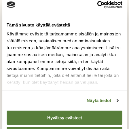
luonnonystävien joukkoon!
Alk. 3 numeroa 23,40 €.
Tämä sivusto käyttää evästeitä
Käytämme evästeitä tarjoamamme sisällön ja mainosten
Tilaa nyt!
räätälöimiseen, sosiaalisen median ominaisuuksien
tukemiseen ja kävijämäärämme analysoimiseen. Lisäksi
jaamme sosiaalisen median, mainosalan ja analytiikka-
alan kumppaneillemme tietoja siitä, miten käytät
sivustoamme. Kumppanimme voivat yhdistää näitä
tietoja muihin tietoihin, joita olet antanut heille tai joita on
Lisää aiheesta
kerätty, kun olet käyttänyt heidän palvelujaan.
Näytä tiedot
Hyväksy evästeet