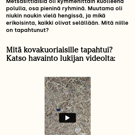
Metsäsittiäisiä oli kymmenittäin kuolleena
polulla, osa pieninä ryhminä. Muutama oli
niukin naukin vielä hengissä, ja mikä
erikoisinta, kaikki olivat selällään. Mitä niille
on tapahtunut?
Mitä kovakuoriaisille tapahtui?
Katso havainto lukijan videolta: