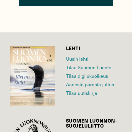
LEHTI
Uusin lehti
Tilaa Suomen Luonto
Tilaa digilukuoikeus
Äänestä parasta juttua
Tilaa uutiskirje
SUOMEN LUONNON­
SUOJELU­LIITTO