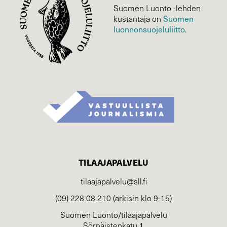
Suomen Luonto -lehden
Suomen
kustantaja on
luonnonsuojelu­liitto
.
TILAAJAPALVELU
tilaajapalvelu@sll.fi
(09) 228 08 210 (arkisin klo 9-15)
Suomen Luonto/tilaajapalvelu
Sörnäistenkatu 1