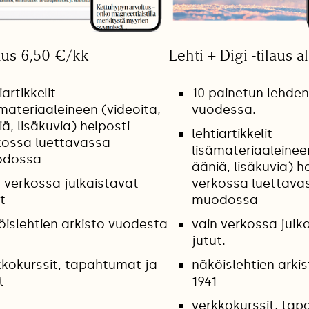
aus 6,50 €/kk
Lehti + Digi -tilaus a
iartikkelit
10 painetun lehde
materiaaleineen (videoita,
vuodessa.
ä, lisäkuvia) helposti
lehtiartikkelit
kossa luettavassa
lisämateriaaleinee
dossa
ääniä, lisäkuvia) h
n verkossa julkaistavat
verkossa luettava
t
muodossa
öislehtien arkisto vuodesta
vain verkossa julk
jutut.
kkokurssit, tapahtumat ja
näköislehtien arki
t
1941
verkkokurssit, tap