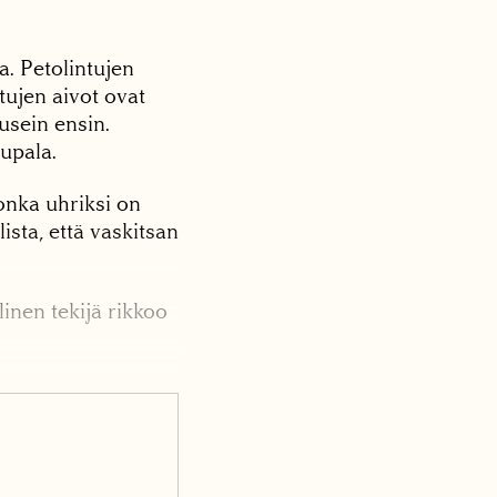
a. Petolintujen
ntujen aivot ovat
 usein ensin.
kupala.
onka uhriksi on
ista, että vaskitsan
linen tekijä rikkoo