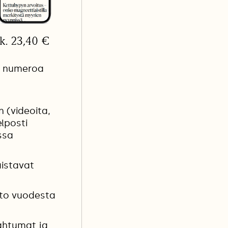
lk. 23,40 €
n numeroa
n (videoita,
elposti
ssa
aistavat
sto vuodesta
ahtumat ja