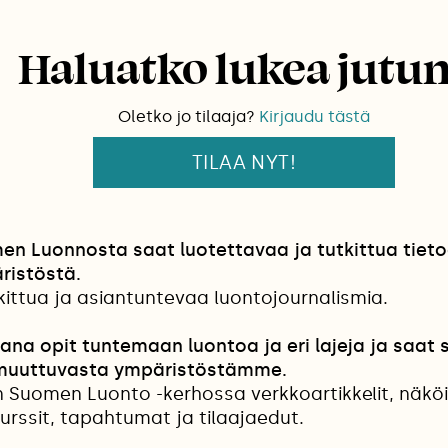
Haluatko lukea jutu
Oletko jo tilaaja?
Kirjaudu tästä
TILAA NYT!
en Luonnosta saat luotettavaa ja tutkittua tiet
ristöstä.
kittua ja asiantuntevaa luontojournalismia.
jana opit tuntemaan luontoa ja eri lajeja ja saat s
 muuttuvasta ympäristöstämme.
en Suomen Luonto -kerhossa verkkoartikkelit, näkö
urssit, tapahtumat ja tilaajaedut.