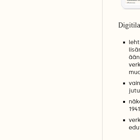
Digitil
leht
lisä
ääni
ver
muo
vai
jutu
näk
1941
ver
edu