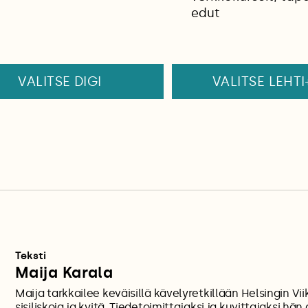
edut
VALITSE DIGI
VALITSE LEHTI
Teksti
Maija Karala
Maija tarkkailee keväisillä kävelyretkillään Helsingin Viik
sisiliskoja ja kyitä. Tiedetoimittajaksi ja kuvittajaksi hän