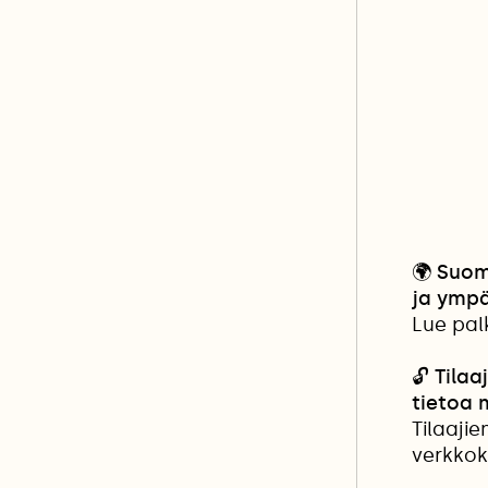
🌍
Suom
ja ympä
Lue pal
🔓
Tilaa
tietoa
Tilaaji
verkkok