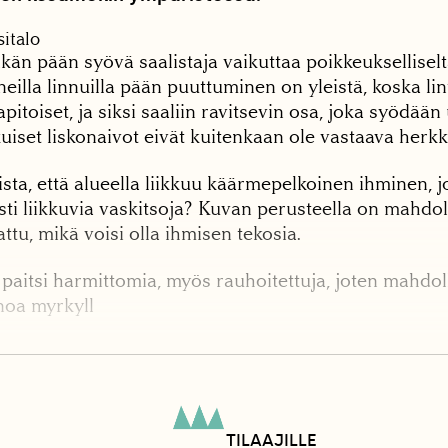
italo
lkän pään syövä saalistaja vaikuttaa poikkeukselliselt
uneilla linnuilla pään puuttuminen on yleistä, koska li
pitoiset, ja siksi saaliin ravitsevin osa, joka syödään
uiset liskonaivot eivät kuitenkaan ole vastaava herk
ta, että alueella liikkuu käärmepelkoinen ihminen, j
sti liikkuvia vaskitsoja? Kuvan perusteella on mahdoll
tu, mikä voisi olla ihmisen tekosia.
 paitsi harmittomia, myös rauhoitettuja, joten mahdol
noa myrkyll
TILAAJILLE