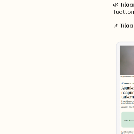
🌿 Tila
Tuottom
📌
Tilaa