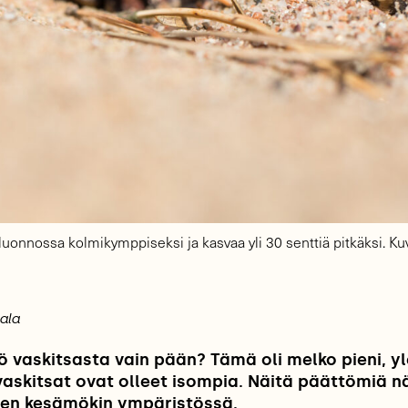
 luonnossa kolmikymppiseksi ja kasvaa yli 30 senttiä pitkäksi. 
rala
ö vaskitsasta vain pään? Tämä oli melko pieni, y
askitsat ovat olleet isompia. Näitä päättömiä n
ljen kesämökin ympäristössä.