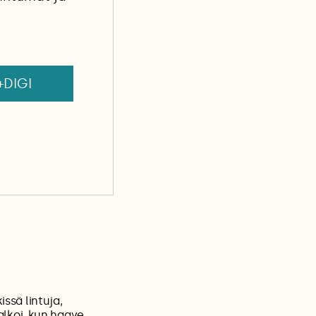
+DIGI
issä lintuja,
 alkoi, kun haave