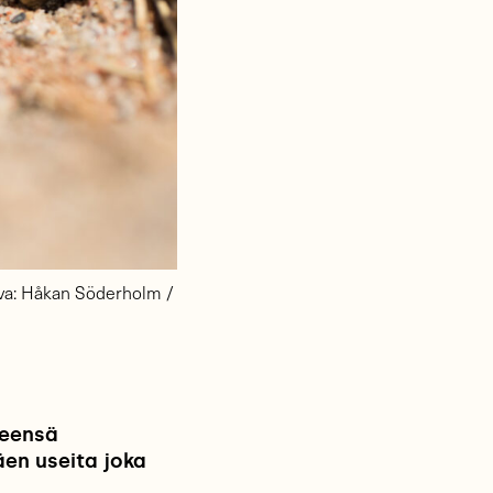
Kuva: Håkan Söderholm /
leensä
äen useita joka