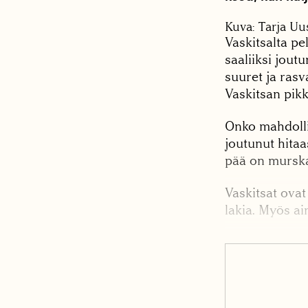
Kuva: Tarja Uus
Vaskitsalta pe
saaliiksi jout
suuret ja rasva
Vaskitsan pikk
Onko mahdollis
joutunut hitaa
pää on murskat
Vaskitsat ovat
lakia. Myös ai