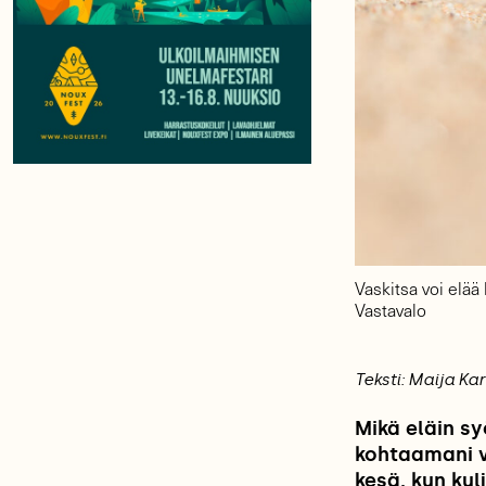
Vaskitsa voi elää
Vastavalo
Teksti: Maija Ka
Mikä eläin sy
kohtaamani v
kesä, kun ku