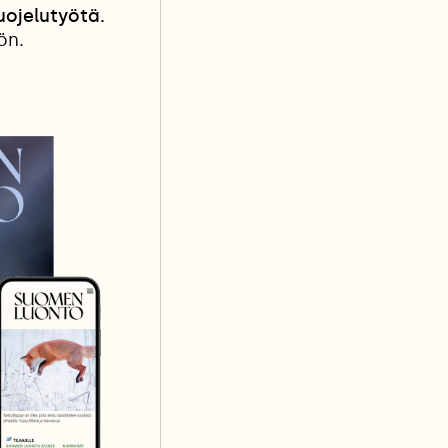
ojelutyötä.
ön.