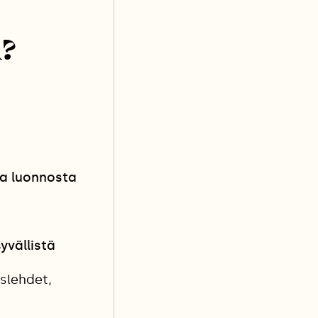
n?
oa luonnosta
yvällistä
islehdet,