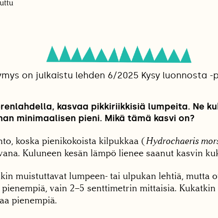
uttu
ymys on julkaistu lehden 6/2025 Kysy luonnosta -p
enlahdella, kasvaa pikkiriikkisiä lumpeita. Ne kuk
han minimaalisen pieni. Mikä tämä kasvi on?
to, koska pienikokoista kilpukkaa (
Hydrochaeris mor
vana. Kuluneen kesän lämpö lienee saanut kasvin ku
kin muistuttavat lumpeen- tai ulpukan lehtiä, mutta o
pienempiä, vain 2–5 senttimetrin mittaisia. Kukatkin 
aa pienempiä.