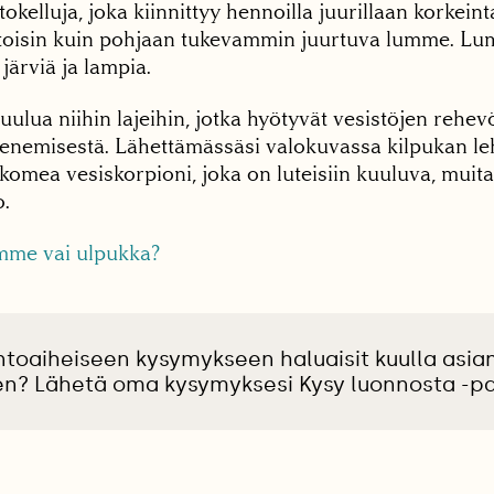
tokelluja, joka kiinnittyy hennoilla juurillaan korkein
oisin kuin pohjaan tukevammin juurtuva lumme. Lu
järviä ja lampia.
uulua niihin lajeihin, jotka hyötyvät vesistöjen rehev
enemisestä. Lähettämässäsi valokuvassa kilpukan le
omea vesiskorpioni, joka on luteisiin kuuluva, muita
o.
me vai ulpukka?
ntoaiheiseen kysymykseen haluaisit kuulla asian
en? Lähetä oma kysymyksesi Kysy luonnosta -pa