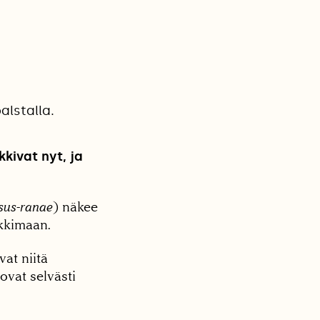
alstalla.
kivat nyt, ja
sus-ranae
) näkee
kkimaan.
vat niitä
ovat selvästi