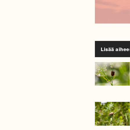
Lisää aihee