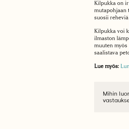
Kilpukka on ir
mutapohjaan t
suosii reheviä 
Kilpukka voi k
ilmaston lämp
muuten myös k
saalistava pet
Lue myös:
Lum
Mihin luo
vastauks