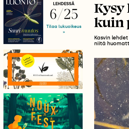
Kysy 
LEHDESSÄ
6/25
kuin
Tilaa lukuoikeus
»
Kasvin lehdet
niitä huomatt