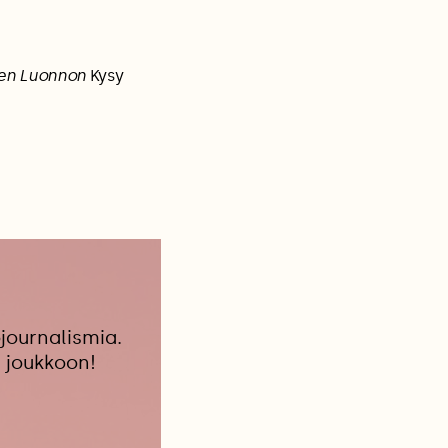
en Luonnon
Kysy
journalismia.
 joukkoon!