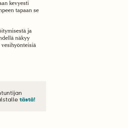
taan kevyesti
mpeen tapaan se
öitymisestä ja
hdellä näkyy
 vesihyönteisiä
tuntijan
lstalle
tästä!