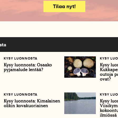
Tilaa nyt!
sta
KYSY LUONNOSTA
KYSY LU
Kysy luonnosta: Osaako
Kysy luo
pyjamalude lentää?
Kukkapen
outoja pa
ovat?
KYSY LUONNOSTA
KYSY LU
Kysy luonnosta: Kimalainen
Kysy luo
olikin kovakuoriainen
Viisikym
kokoontu
ilmiössä