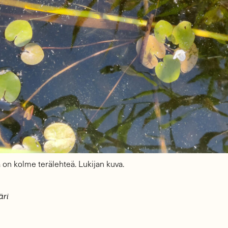
 on kolme terälehteä. Lukijan kuva.
äri