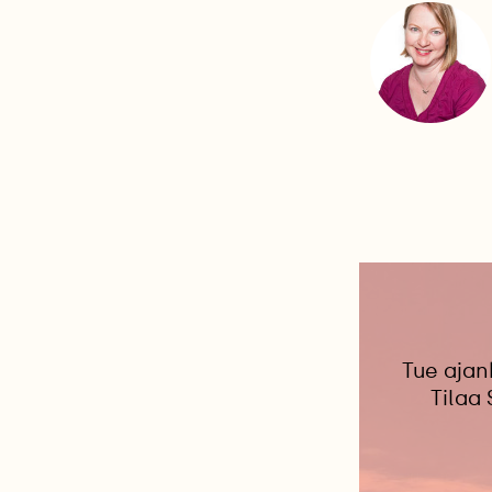
Tue ajan
Tilaa