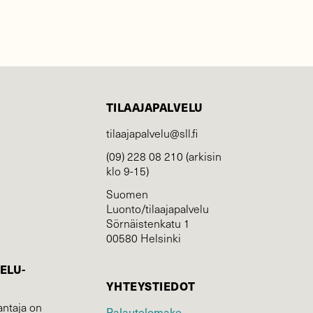
TILAAJAPALVELU
tilaajapalvelu@sll.fi
(09) 228 08 210 (arkisin
klo 9-15)
Suomen
Luonto/tilaajapalvelu
Sörnäistenkatu 1
00580 Helsinki
ELU­
YHTEYSTIEDOT
ntaja on
Palautelomake