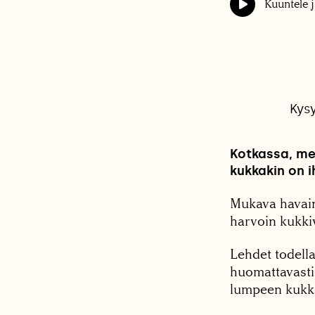
Kuuntele j
Kys
Kotkassa, mer
kukkakin on i
Mukava havain
harvoin kukki
Lehdet todella
huomattavasti 
lumpeen kukk