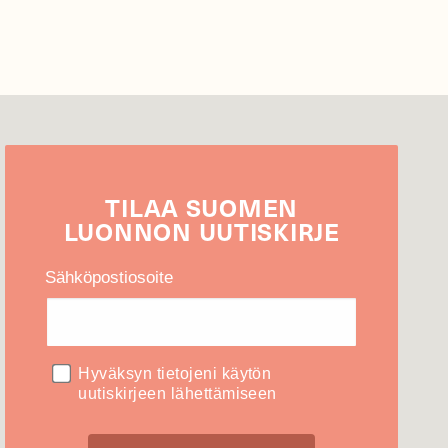
TILAA
SUOMEN
LUONNON
UUTIS­KIRJE
Sähköpostiosoite
Hyväksyn tietojeni käytön
uutiskirjeen lähettämiseen