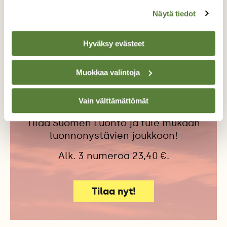
HEPOKATIT
SIRPPIHEPOKATTI
Näytä tiedot
TULOKASLAJI
Hyväksy evästeet
Muokkaa valintoja
Tilaa Suomen Luonto
Tue ajankohtaista ja asiantuntevaa
Vain välttämättömät
luonto- ja ympäristöjournalismia.
Tilaa Suomen Luonto ja tule mukaan
luonnonystävien joukkoon!
Alk. 3 numeroa 23,40 €.
Tilaa nyt!