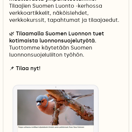
0px; border-bottom: 0px; position: relative;
Tilaajien Suomen Luonto -kerhossa
display: block; margin: 0px; margin-top: 30px;
}.single-related-article-container{ padding: 12px;
verkkoartikkelit, näköislehdet,
border-top: 1px solid rgba(0, 0, 0, 0.1); border-
verkkokurssit, tapahtumat ja tilaajaedut.
bottom: 1px solid rgba(0
🌿 Tilaamalla Suomen Luonnon tuet
kotimaista luonnonsuojelutyötä.
Tuottomme käytetään Suomen
luonnonsuojeluliiton työhön.
📌
Tilaa nyt!