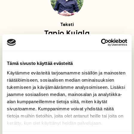
Teksti
Tapio Kujala
Oman elämänsä Hyönteismies, selkärangattomien
ystävänä jo vuodesta 1979. Jokainen pikkupoika
innostuu jossain vaiheessa ötököistä, toisille vaihde
jää päälle aikuisiälle asti. Kiinnostus syveni
Tämä sivusto käyttää evästeitä
valokuvauksen kautta intohimoksi ja tahdoksi oppia
Käytämme evästeitä tarjoamamme sisällön ja mainosten
lajeista kaikki mahdollinen, määritystuntomerkit ja
elintavat mukaan lukien. Siitä syntyi missio: koko
räätälöimiseen, sosiaalisen median ominaisuuksien
maailman täytyy saada tietää, miten upeita
tukemiseen ja kävijämäärämme analysoimiseen. Lisäksi
luontokappaleita ympärillämme möyrii. Kun ihmiset
jaamme sosiaalisen median, mainosalan ja analytiikka-
oppivat tuntemaan ötököitä ympärillään, he myös
alan kumppaneillemme tietoja siitä, miten käytät
lakkaavat pelkäämästä niitä. Silloin he ehkä
sivustoamme. Kumppanimme voivat yhdistää näitä
huomaavat, että hyönteisiäkin voi rakastaa.
tietoja muihin tietoihin, joita olet antanut heille tai joita on
kerätty, kun olet käyttänyt heidän palvelujaan.