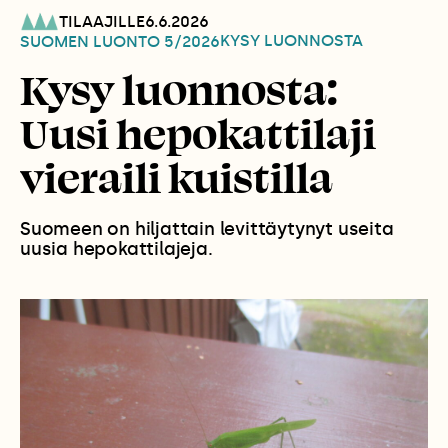
TILAAJILLE
6.6.2026
KYSY LUONNOSTA
SUOMEN LUONTO
5/2026
Kysy luonnosta:
Uusi hepokattilaji
vieraili kuistilla
Suomeen on hiljattain levittäytynyt useita
uusia hepokattilajeja.