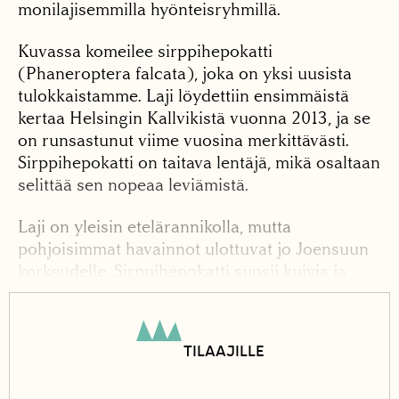
monilajisemmilla hyönteisryhmillä.
Kuvassa komeilee sirppihepokatti
(Phaneroptera falcata), joka on yksi uusista
tulokkaistamme. Laji löydettiin ensimmäistä
kertaa Helsingin Kallvikistä vuonna 2013, ja se
on runsastunut viime vuosina merkittävästi.
Sirppihepokatti on taitava lentäjä, mikä osaltaan
selittää sen nopeaa leviämistä.
Laji on yleisin etelärannikolla, mutta
pohjoisimmat havainnot ulottuvat jo Joensuun
korkeudelle. Sirppihepokatti suosii kuivia ja
lämpimiä elinympäristöjä, kuten ketomaisia
alueita, paahderinteitä ja kuivahkoja niittyjä.
TILAAJILLE
Aikuisia tavataan heinä–lokakuun välisenä
aikana. Liikkeellä sirppihepokatit ovat