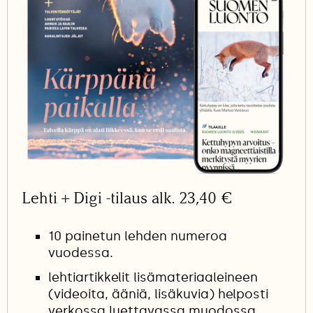
Lehti + Digi -tilaus alk. 23,40 €
10 painetun lehden numeroa
vuodessa.
lehtiartikkelit lisämateriaaleineen
(videoita, ääniä, lisäkuvia) helposti
verkossa luettavassa muodossa