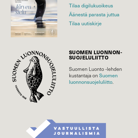
Tilaa digilukuoikeus
Äänestä parasta juttua
Tilaa uutiskirje
SUOMEN LUONNON­
SUOJELU­LIITTO
Suomen Luonto -lehden
Suomen
kustantaja on
luonnonsuojelu­liitto
.