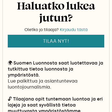
erityisesti iltahämärissä ja yöllä. Päivisin ne
Haluatko lukea
yleensä lepäilevät kasveilla.
jutun?
Ravinto koostuu pääosin kasvien varsista ja
lehdistä, mutta myös kirvat ja muut pienet
Oletko jo tilaaja?
Kirjaudu tästä
selkärangattomat voivat päätyä ruokalistalle.
Lajin koiraiden erittäin korkeataajuinen siritys
TILAA NYT!
on ihmiskorvalle usein kuulumaton.
Sirppihepokatin läsnäolo paljastuukin
helpoiten, jos sen sattuu säikäyttämään
🌍
Suomen Luonnosta saat luotettavaa ja
olinpaikastaan. Hepokatti ponkaisee ensin
tutkittua tietoa luonnosta ja
pitkän hypyn ja jatkaa sitä kevyellä, liitävällä
ympäristöstä.
lennolla, jolla se voi siirtyä yllättävänkin kauas
Lue palkittua ja asiantuntevaa
— usein useita metrejä ennen kuin laskeutuu
luontojournalismia.
takaisin kasvillisuuteen.
🔓
Tilaajana opit tuntemaan luontoa ja eri
lajeja ja saat syvällistä tietoa
a.single-related-article{ padding: 0px; border-top:
muuttuvasta ympäristöstämme.