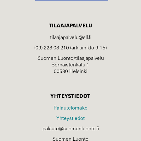
TILAAJAPALVELU
tilaajapalvelu@sll.fi
(09) 228 08 210 (arkisin klo 9-15)
Suomen Luonto/tilaajapalvelu
Sörnäistenkatu 1
00580 Helsinki
YHTEYSTIEDOT
Palautelomake
Yhteystiedot
palaute@suomenluonto.fi
Suomen Luonto