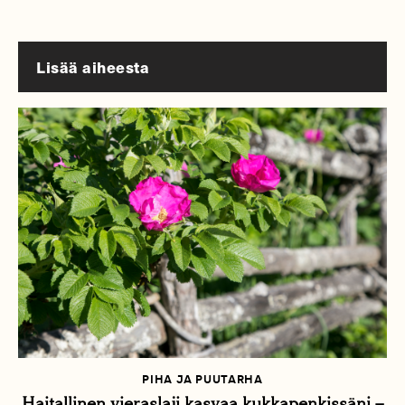
Lisää aiheesta
PIHA JA PUUTARHA
Haitallinen vieraslaji kasvaa kukkapenkissäni –