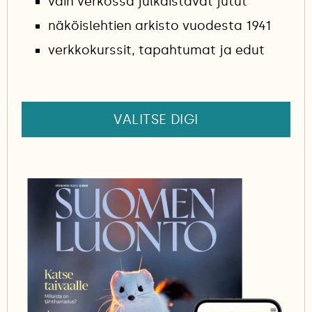
vain verkossa julkaistavat jutut
näköislehtien arkisto vuodesta 1941
verkkokurssit, tapahtumat ja edut
VALITSE DIGI