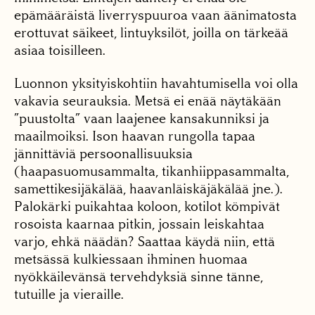
epämääräistä liverryspuuroa vaan äänimatosta
erottuvat säikeet, lintuyksilöt, joilla on tärkeää
asiaa toisilleen.
Luonnon yksityiskohtiin havahtumisella voi olla
vakavia seurauksia. Metsä ei enää näytäkään
”puustolta” vaan laajenee kansakunniksi ja
maailmoiksi. Ison haavan rungolla tapaa
jännittäviä persoonallisuuksia
(haapasuomusammalta, tikanhiippasammalta,
samettikesijäkälää, haavanläiskäjäkälää jne.).
Palokärki puikahtaa koloon, kotilot kömpivät
rosoista kaarnaa pitkin, jossain leiskahtaa
varjo, ehkä näädän? Saattaa käydä niin, että
metsässä kulkiessaan ihminen huomaa
nyökkäilevänsä tervehdyksiä sinne tänne,
tutuille ja vieraille.