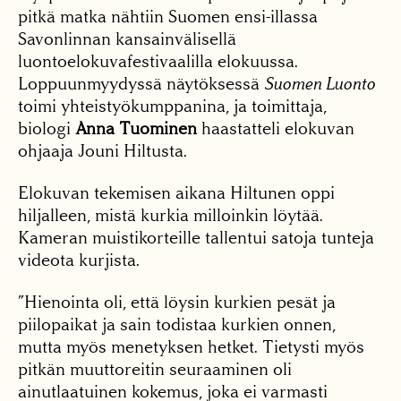
pitkä matka nähtiin Suomen ensi-illassa
Savonlinnan kansainvälisellä
luontoelokuvafestivaalilla elokuussa.
Loppuunmyydyssä näytöksessä
Suomen Luonto
toimi yhteistyökumppanina, ja toimittaja,
biologi
Anna Tuominen
haastatteli elokuvan
ohjaaja Jouni Hiltusta.
Elokuvan tekemisen aikana Hiltunen oppi
hiljalleen, mistä kurkia milloinkin löytää.
Kameran muistikorteille tallentui satoja tunteja
videota kurjista.
”Hienointa oli, että löysin kurkien pesät ja
piilopaikat ja sain todistaa kurkien onnen,
mutta myös menetyksen hetket. Tietysti myös
pitkän muuttoreitin seuraaminen oli
ainutlaatuinen kokemus, joka ei varmasti