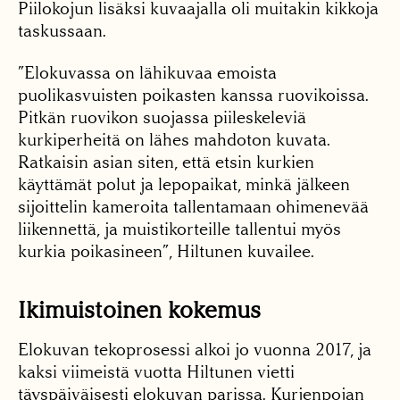
Piilokojun lisäksi kuvaajalla oli muitakin kikkoja
taskussaan.
”Elokuvassa on lähikuvaa emoista
puolikasvuisten poikasten kanssa ruovikoissa.
Pitkän ruovikon suojassa piileskeleviä
kurkiperheitä on lähes mahdoton kuvata.
Ratkaisin asian siten, että etsin kurkien
käyttämät polut ja lepopaikat, minkä jälkeen
sijoittelin kameroita tallentamaan ohimenevää
liikennettä, ja muistikorteille tallentui myös
kurkia poikasineen”, Hiltunen kuvailee.
Ikimuistoinen kokemus
Elokuvan tekoprosessi alkoi jo vuonna 2017, ja
kaksi viimeistä vuotta Hiltunen vietti
täyspäiväisesti elokuvan parissa. Kurjenpojan