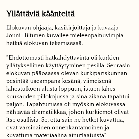
Yllättäviä käänteitä
Elokuvan ohjaaja, käsikirjoittaja ja kuvaaja
Jouni Hiltunen kuvailee mieleenpainuvimpia
hetkiä elokuvan tekemisessä.
”Ehdottomasti hätkähdyttävintä oli kurkien
yllätyksellinen käyttäytyminen pesillä. Seurasin
elokuvan pääosassa olevan kurkipariskunnan
pesintää useampana kesänä, viimeisenä
lähestulkoon alusta loppuun, istuen lähes
kuukauden piilokojussa ja sinä aikana tapahtui
paljon. Tapahtumissa oli myöskin elokuvassa
nähtävää dramatiikkaa, johon kurkiemot olivat
itse osallisia. Se, että sain ne hetket kuvattua,
ovat varsinainen onnenkantamoinen ja
kuvattuna materiaalina ainutlaatuista”,