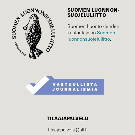
SUOMEN LUONNON­
SUOJELU­LIITTO
Suomen Luonto -lehden
Suomen
kustantaja on
luonnonsuojelu­liitto
.
TILAAJAPALVELU
tilaajapalvelu@sll.fi