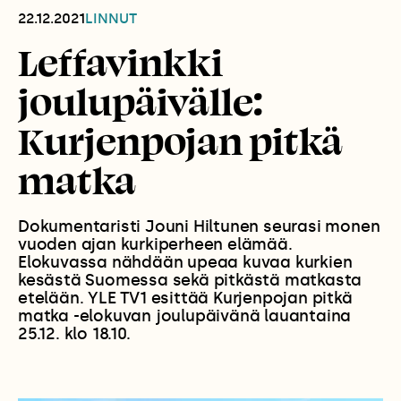
22.12.2021
LINNUT
Leffavinkki
joulupäivälle:
Kurjenpojan pitkä
matka
Dokumentaristi Jouni Hiltunen seurasi monen
vuoden ajan kurkiperheen elämää.
Elokuvassa nähdään upeaa kuvaa kurkien
kesästä Suomessa sekä pitkästä matkasta
etelään. YLE TV1 esittää Kurjenpojan pitkä
matka -elokuvan joulupäivänä lauantaina
25.12. klo 18.10.