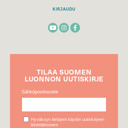
KIRJAUDU
TILAA
SUOMEN
LUONNON
UUTIS­KIRJE
Sähköpostiosoite
Hyväksyn tietojeni käytön uutiskirjeen
lähettämiseen