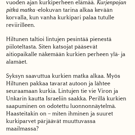
vuoden ajan kurkiperheen elämää.
Kurjenpojan
pitkä matka
-elokuvan tarina alkaa kevään
korvalla, kun vanha kurkipari palaa tutulle
reviirilleen.
Hiltunen taltioi lintujen pesintää pienestä
piiloteltasta. Siten katsojat pääsevät
aitiopaikalle näkemään kurkien perheen ylä- ja
alamäet.
Syksyn saavuttua kurkien matka alkaa. Myös
Hiltunen pakkaa tavarat autoon ja lähtee
seuraamaan kurkia. Lintujen tie vie Viron ja
Unkarin kautta Israeliin saakka. Perillä kurkien
saapuminen on odotettu luonnonnäytelmä.
Haasteitakin on – miten ihminen ja suuret
kurkiparvet pärjäävät muuttuvassa
maailmassa?