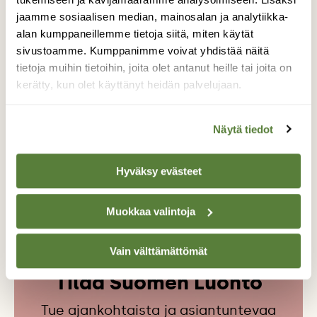
jaamme sosiaalisen median, mainosalan ja analytiikka-
Teksti
alan kumppaneillemme tietoja siitä, miten käytät
Annakaisa Vänttinen
sivustoamme. Kumppanimme voivat yhdistää näitä
tietoja muihin tietoihin, joita olet antanut heille tai joita on
Suomen Luonnon verkkotuottaja kehittää
kerätty, kun olet käyttänyt heidän palvelujaan.
suomenluonto.fi-sivustoa ja kirjoittaa sivuille
retkivinkkejä sekä arjen havaintoja ympäristöstä,
ekologisesta elämäntavasta ja kuluttamisesta.
Näytä tiedot
Hyväksy evästeet
ELOKUVA
KURJENPOJAN PITKÄ MATKA
KURKI
Muokkaa valintoja
Vain välttämättömät
Tilaa Suomen Luonto
Tue ajankohtaista ja asiantuntevaa