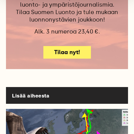
luonto- ja ympäristöjournalismia.
Tilaa Suomen Luonto ja tule mukaan
luonnonystävien joukkoon!
Alk. 3 numeroa 23,40 €.
Tilaa nyt!
Lisää aiheesta