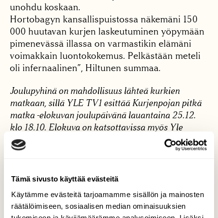
unohdu koskaan.
Hortobagyn kansallispuistossa näkemäni 150
000 huutavan kurjen laskeutuminen yöpymään
pimenevässä illassa on varmastikin elämäni
voimakkain luontokokemus. Pelkästään meteli
oli infernaalinen”, Hiltunen summaa.
Joulupyhinä on mahdollisuus lähteä kurkien
matkaan, sillä YLE TV1 esittää Kurjenpojan pitkä
matka -elokuvan joulupäivänä lauantaina 25.12.
klo 18.10. Elokuva on katsottavissa myös Yle
Areenassa 20.12.2021 lähtien.
Tämä sivusto käyttää evästeitä
Käytämme evästeitä tarjoamamme sisällön ja mainosten
räätälöimiseen, sosiaalisen median ominaisuuksien
tukemiseen ja kävijämäärämme analysoimiseen. Lisäksi