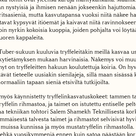
an nystyisiä ja ihmisen nenään jokseenkin hajuttomia.
tsasieniä, mutta kasvutapansa vuoksi niitä näkee ha
tavat kypsyvät itiöemät ja kaivavat niitä ravinnokse
in nyrkin kokoisia kuoppia, joiden pohjalta voi löytä
oren kappaleita.
Tuber-sukuun kuuluvia tryffeleitäkin meillä kasvaa use
ykytietämyksen mukaan harvinaisia. Näkemys voi muu
t on tryffeleitten hakuun koulutettuja koiria. On hyv
tävät tieteelle uusiakin sienilajeja, sillä maan sisässä
ormaaliin tapaan sieniä etsiviltä tutkijoilta.
yös käynnistetty tryffelinkasvatuskokeet: tammen ta
yffelin rihmastoa, ja taimet on istutettu entiselle pel
aa tekniikan tohtori Salem Shamekh Teknillisestä kor
mäisestä talvesta taimet ja rihmastot selvisivät hyvi
 muissa kunnissa ja myös mustatryffelin rihmastolla.
, ehkä vuosikymmeniä ennen kuin satoa päästään ko