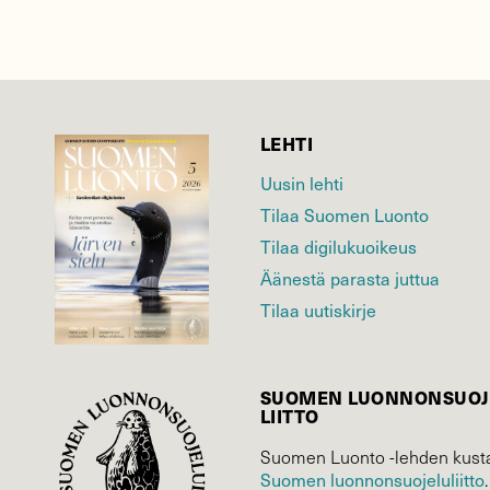
LEHTI
Uusin lehti
Tilaa Suomen Luonto
Tilaa digilukuoikeus
Äänestä parasta juttua
Tilaa uutiskirje
SUOMEN LUONNON­SUOJ
LIITTO
Suomen Luonto -lehden kusta
Suomen luonnonsuojelu­liitto
.