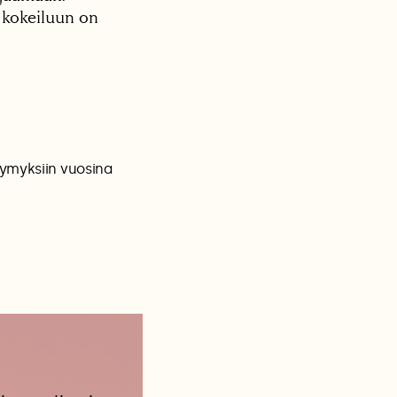
s kokeiluun on
symyksiin vuosina