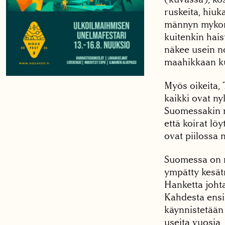
ruskeita, hiuk
männyn mykori
kuitenkin hais
näkee usein no
maahikkaan ku
Myös oikeita, 
kaikki ovat n
Suomessakin ny
että koirat löy
ovat piilossa n
Suomessa on m
ympätty kesätr
Hanketta joht
Kahdesta ensim
käynnistetään
useita vuosia