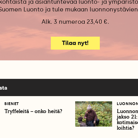
kohtaista ja asiantuntevaa luonto- ja ympäristö
 Suomen Luonto ja tule mukaan luonnonystävien
Alk. 3 numeroa 23,40 €.
Tilaa nyt!
sta
SIENET
LUONNON
Tryffeleitä – onko heitä?
Luonnon 
jakso 21
kotimaise
loihtia?