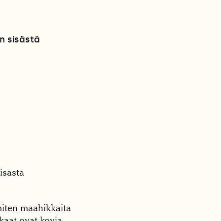
n sisästä
isästä
miten maahikkaita
kaat ovat kovia,