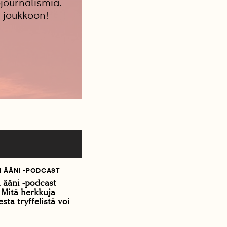
journalismia.
 joukkoon!
 ÄÄNI -PODCAST
ääni -podcast
: Mitä herkkuja
sta tryffelistä voi