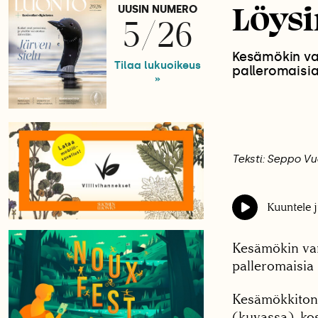
Löysi
UUSIN NUMERO
5/26
Kesämökin va
Tilaa lukuoikeus
palleromaisia
»
Teksti: Seppo V
Kuuntele j
Kesämökin van
palleromaisia 
Kesämökkitont
(kuvassa), kos