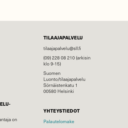
TILAAJAPALVELU
tilaajapalvelu@sll.fi
(09) 228 08 210 (arkisin
klo 9-15)
Suomen
Luonto/tilaajapalvelu
Sörnäistenkatu 1
00580 Helsinki
ELU­
YHTEYSTIEDOT
ntaja on
Palautelomake