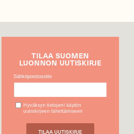
TILAA
SUOMEN
LUONNON
UUTIS­KIRJE
Sähköpostiosoite
Hyväksyn tietojeni käytön
uutiskirjeen lähettämiseen