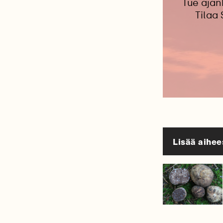
Tue ajan
Tilaa
Lisää aihee