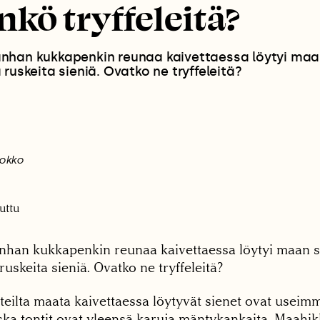
nkö tryffeleitä?
nhan kukkapenkin reunaa kaivettaessa löytyi maa
 ruskeita sieniä. Ovatko ne tryffeleitä?
uokko
uttu
han kukkapenkin reunaa kaivettaessa löytyi maan s
ruskeita sieniä. Ovatko ne tryffeleitä?
eilta maata kaivettaessa löytyvät sienet ovat useim
ka tontit ovat yleensä karuja mäntykankaita. Maahik