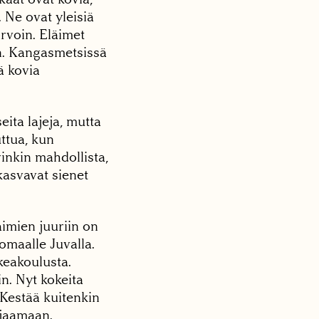
 Ne ovat yleisiä
rvoin. Eläimet
en. Kangasmetsissä
ä kovia
ita lajeja, mutta
ttua, kun
inkin mahdollista,
 kasvavat sienet
imien juuriin on
tomaalle Juvalla.
keakoulusta.
n. Nyt kokeita
 Kestää kuitenkin
rjaamaan.