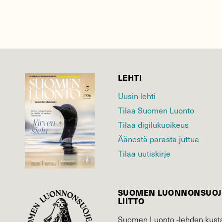
LEHTI
Uusin lehti
Tilaa Suomen Luonto
Tilaa digilukuoikeus
Äänestä parasta juttua
Tilaa uutiskirje
SUOMEN LUONNON­SUOJ
LIITTO
Suomen Luonto -lehden kusta