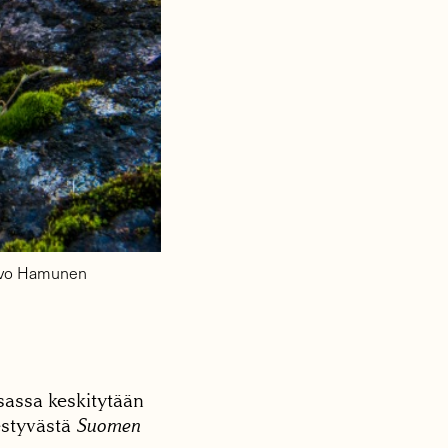
aavo Hamunen
assa keskitytään
estyvästä
Suomen