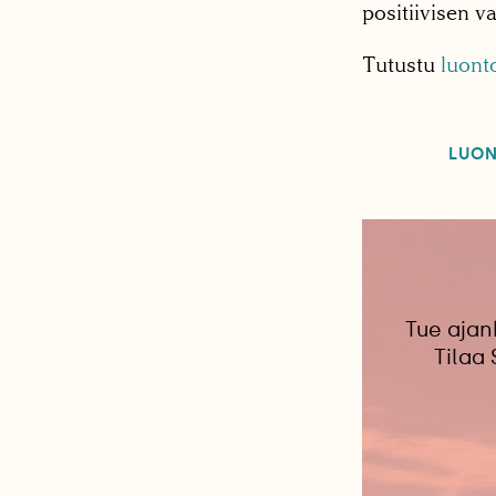
positiivisen v
Tutustu
luont
LUO
Tue ajan
Tilaa