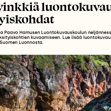
 vinkkiä luontokuva
tyiskohdat
a Paavo Hamusen Luontokuvauskoulun neljännes
ksityiskohtien kuvaamiseen. Lue lisää luontokuvau
 Suomen Luonnosta.