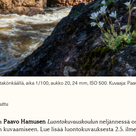
utakönkäällä, aika 1/100, aukko 20, 24 mm, ISO 500. Kuvaaja: P
uttu
ja
Paavo Hamusen
Luontokuvauskoulun
neljännessä os
en kuvaamiseen. Lue lisää luontokuvauksesta 2.5. ilm