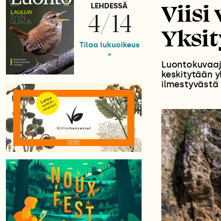
Viisi
LEHDESSÄ
4/14
Yksi
Tilaa lukuoikeus
»
Luontokuvaaj
keskitytään y
ilmestyvästä