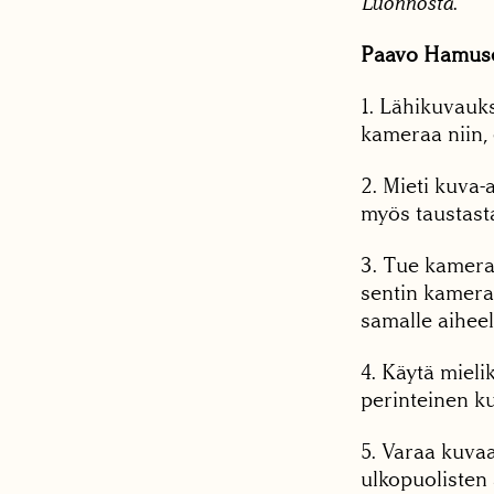
Luonnosta
.
Paavo Hamusen
1. Lähikuvauks
kameraa niin, 
2. Mieti kuva
myös taustast
3. Tue kamera
sentin kamera
samalle aiheel
4. Käytä mieli
perinteinen ku
5. Varaa kuvaa
ulkopuolisten 