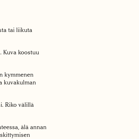
a tai liikuta
a. Kuva koostuu
man kymmenen
 ja kuvakulman
. Riko välillä
nteessa, älä annan
eskittymisen