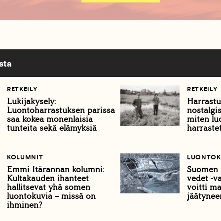
sta
RETKEILY
RETKEILY
Lukijakysely:
Harrastu
Luontoharrastuksen parissa
nostalgis
saa kokea monenlaisia
miten lu
tunteita sekä elämyksiä
harraste
KOLUMNIT
LUONTOK
Emmi Itärannan kolumni:
Suomen 
Kultakauden ihanteet
vedet -v
hallitsevat yhä somen
voitti m
luontokuvia – missä on
jäätynee
ihminen?