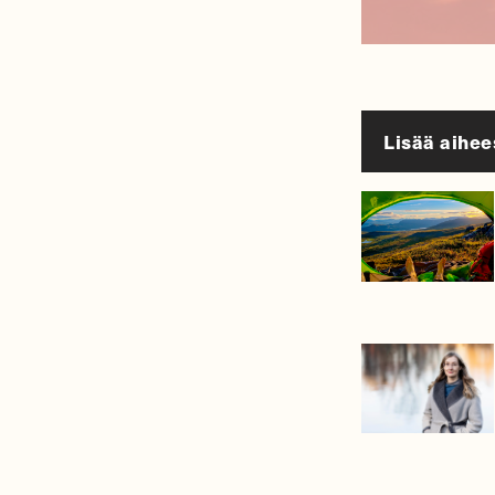
Lisää aihee