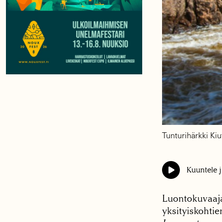
Tunturihärkki Ki
Kuuntele j
Luontokuvaa
yksityiskohti