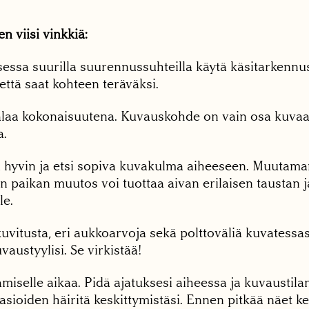
 viisi vinkkiä:
essa suurilla suurennussuhteilla käytä käsitarkennust
että saat kohteen teräväksi.
-alaa kokonaisuutena. Kuvauskohde on vain osa kuva
a.
 hyvin ja etsi sopiva kuvakulma aiheeseen. Muuta
n paikan muutos voi tuottaa aivan erilaisen taustan
le.
kuvitusta, eri aukkoarvoja sekä polttoväliä kuvatessasi
vaustyylisi. Se virkistää!
miselle aikaa. Pidä ajatuksesi aiheessa ja kuvaustila
asioiden häiritä keskittymistäsi. Ennen pitkää näet k