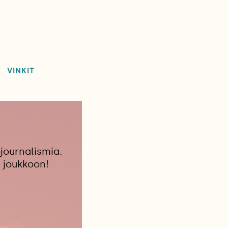
VINKIT
journalismia.
 joukkoon!