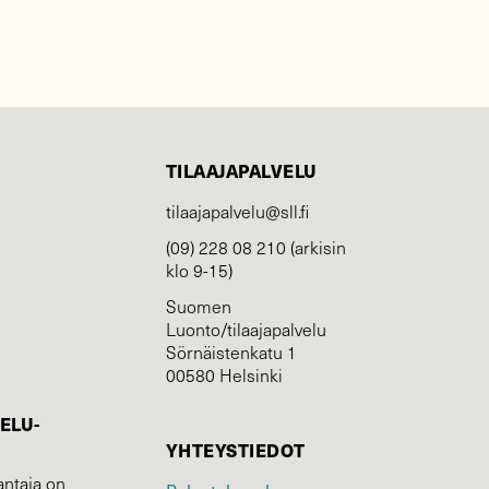
TILAAJAPALVELU
tilaajapalvelu@sll.fi
(09) 228 08 210 (arkisin
klo 9-15)
Suomen
Luonto/tilaajapalvelu
Sörnäistenkatu 1
00580 Helsinki
ELU­
YHTEYSTIEDOT
ntaja on