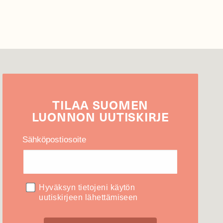
TILAA
SUOMEN
LUONNON
UUTIS­KIRJE
Sähköpostiosoite
Hyväksyn tietojeni käytön
uutiskirjeen lähettämiseen