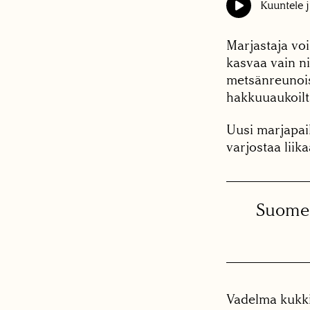
Kuuntele j
Marjastaja vo
kasvaa vain ni
metsänreunoiss
hakkuuaukoilt
Uusi marjapai
varjostaa liik
Suomes
Vadelma kukki