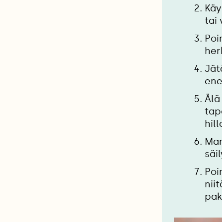
Käy
tai
Poi
her
Jät
ene
Älä
tap
hill
Mar
säi
Poi
nii
pak