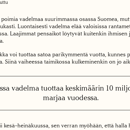
uttu
i poimia vadelmaa suurimmassa osassa Suomea, mutt
ukasti. Luontaisesti vadelma elää valoisissa rantamet
a. Laajimmat pensaikot löytyvät kuitenkin ihmisen jä
a.
kka voi tuottaa satoa parikymmentä vuotta, kunnes p
aa. Siinä vaiheessa taimikossa kulkeminenkin on jo ai
sa vadelma tuottaa keskimäärin 10 milj
marjaa vuodessa.
i kesä–heinäkuussa, sen verran myöhään, että hall