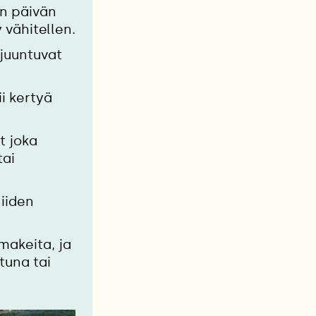
n päivän
 vähitellen.
hjuuntuvat
i kertyä
t joka
tai
niiden
makeita, ja
tuna tai