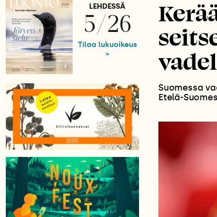
Kerää
LEHDESSÄ
5/26
seit
Tilaa lukuoikeus
vade
»
Suomessa vad
Etelä-Suomes