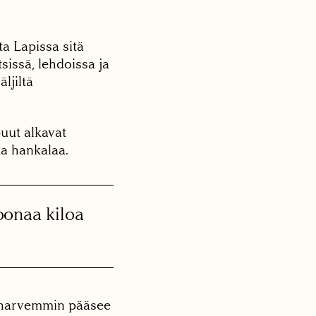
a Lapissa sitä
sissä, lehdoissa ja
ljiltä
uut alkavat
ka hankalaa.
oonaa kiloa
a harvemmin pääsee