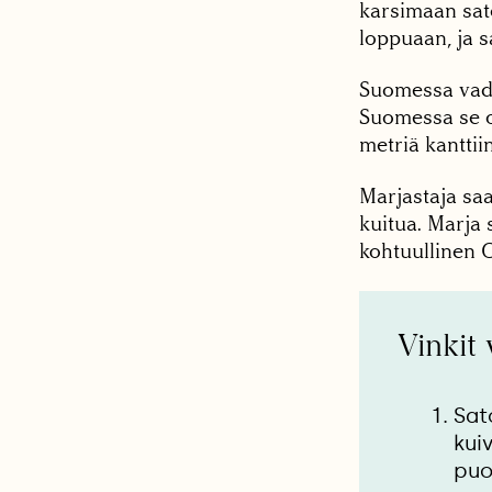
karsimaan sat
loppuaan, ja s
Suomessa vade
Suomessa se o
metriä kantti
Marjastaja sa
kuitua. Marja 
kohtuullinen C
Vinkit
Sat
kui
puo