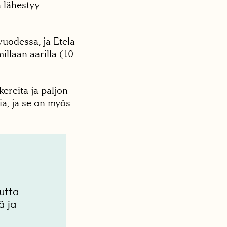
 lähestyy
uodessa, ja Etelä-
llaan aarilla (10
ereita ja paljon
ia, ja se on myös
mutta
ä ja