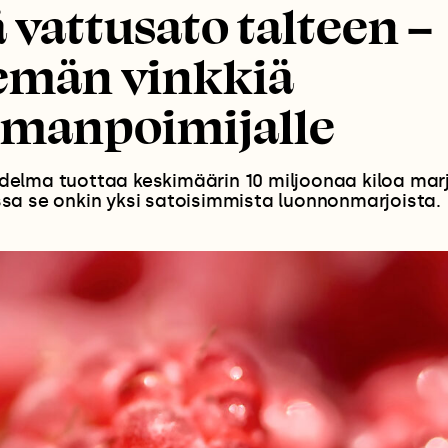
 vattusato talteen –
semän vinkkiä
lmanpoimijalle
elma tuottaa keskimäärin 10 miljoonaa kiloa mar
sa se onkin yksi satoisimmista luonnonmarjoista.