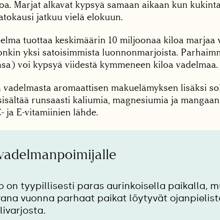
oa. Marjat alkavat kypsyä samaan aikaan kun kukinta
atokausi jatkuu vielä elokuun.
lma tuottaa keskimäärin 10 miljoonaa kiloa marjaa v
nkin yksi satoisimmista luonnonmarjoista. Parhaimmi
insa) voi kypsyä viidestä kymmeneen kiloa vadelmaa.
a vadelmasta aromaattisen makuelämyksen lisäksi sok
sisältää runsaasti kaliumia, magnesiumia ja mangaan
- ja E-vitamiinien lähde.
 vadelmanpoimijalle
o on tyypillisesti paras aurinkoisella paikalla, 
vana vuonna parhaat paikat löytyvät ojanpielist
livarjosta.