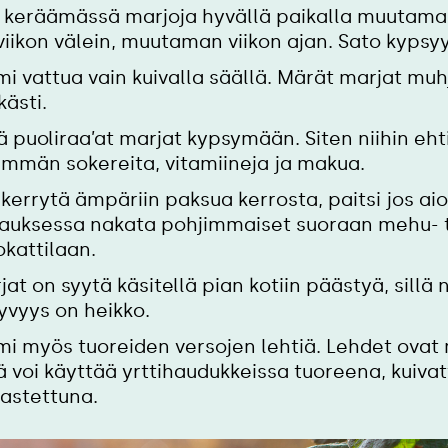
 keräämässä marjoja hyvällä paikalla muutama
 viikon välein, muutaman viikon ajan. Sato kypsyy
mi vattua vain kuivalla säällä. Märät marjat mu
kästi.
ä puoliraa’at marjat kypsymään. Siten niihin ehti
mmän sokereita, vitamiineja ja makua.
 kerrytä ämpäriin paksua kerrosta, paitsi jos aio
auksessa nakata pohjimmaiset suoraan mehu- 
okattilaan.
jat on syytä käsitellä pian kotiin päästyä, sillä 
lyvyys on heikko.
mi myös tuoreiden versojen lehtiä. Lehdet ovat 
tä voi käyttää yrttihaudukkeissa tuoreena, kuivat
astettuna.