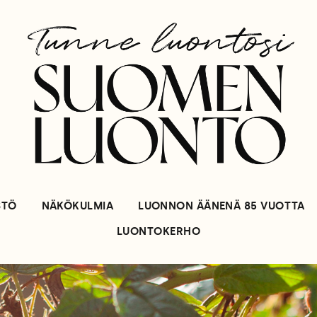
STÖ
NÄKÖKULMIA
LUONNON ÄÄNENÄ 85 VUOTTA
LUONTOKERHO