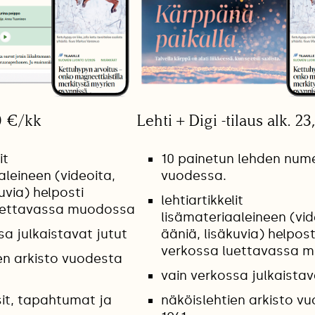
0 €/kk
Lehti + Digi -tilaus alk. 2
it
10 painetun lehden num
aleineen (videoita,
vuodessa.
uvia) helposti
lehtiartikkelit
uettavassa muodossa
lisämateriaaleineen (vid
sa julkaistavat jutut
ääniä, lisäkuvia) helpost
verkossa luettavassa 
en arkisto vuodesta
vain verkossa julkaistav
it, tapahtumat ja
näköislehtien arkisto v