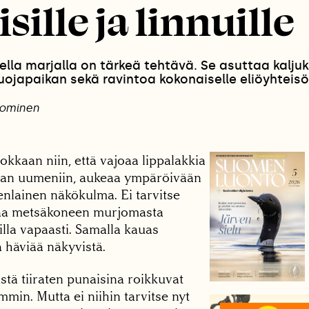
sille ja linnuille
lla marjalla on tärkeä tehtävä. Se asuttaa kaljuk
uojapaikan sekä ravintoa kokonaiselle eliöyhteisöl
uominen
kkaan niin, että vajoaa lippalakkia
an uumeniin, aukeaa ympäröivään
lainen näkökulma. Ei tarvitse
sijaa metsäkoneen murjomasta
illa vapaasti. Samalla kauas
häviää näkyvistä.
tä tiiraten punaisina roikkuvat
mmin. Mutta ei niihin tarvitse nyt