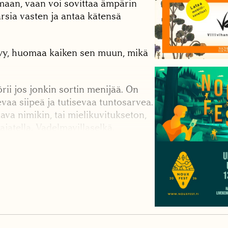
maan, vaan voi sovittaa ämpärin
arsia vasten ja antaa kätensä
htyy, huomaa kaiken sen muun, mikä
ii jos jonkin sortin menijää. On
sevaa siipeä ja tutisevaa tuntosarvea.
ava nimikin, tai mielikuvitukseton,
jatella. Vadelmavillaselkä.
siiliäinen. Marjan lempinimetkin
äisensä.