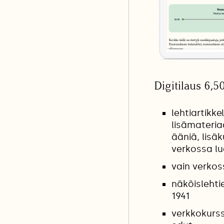
Digitilaus 6,5
lehtiartikkel
lisämateria
ääniä, lisäk
verkossa l
vain verkos
näköislehti
1941
verkkokurss