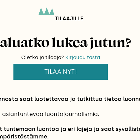
TILAAJILLE
aluatko lukea jutun?
Oletko jo tilaaja?
Kirjaudu tästä
TILAA NYT!
osta saat luotettavaa ja tutkittua tietoa luonn
a asiantuntevaa luontojournalismia.
t tuntemaan luontoa ja eri lajeja ja saat syvällist
mpäristöstämme.