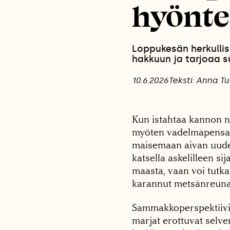
hyöntei
Loppukesän herkullise
hakkuun ja tarjoaa s
10.6.2026
Teksti: Anna T
Kun istahtaa kannon no
myöten vadelmapensa
maisemaan aivan uuden
katsella askelilleen 
maasta, vaan voi tutka
karannut metsänreuna 
Sammakkoperspektiivis
marjat erottuvat selve