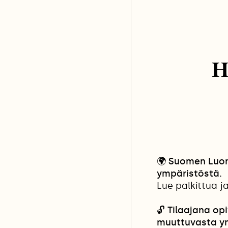
H
🌍
Suomen Luonn
ympäristöstä.
Lue palkittua j
🔓
Tilaajana opi
muuttuvasta y