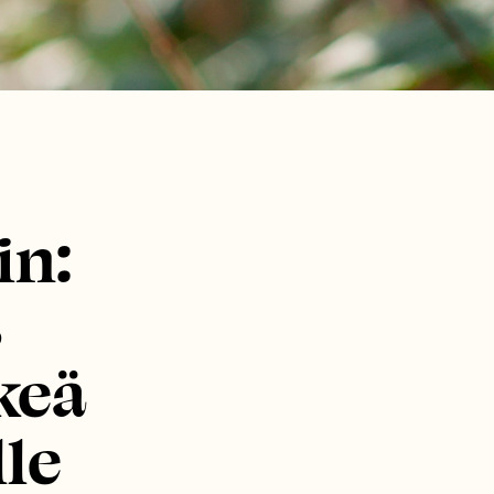
in:
s
keä
lle