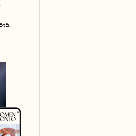
,
ötä.