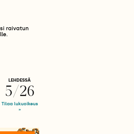
si raivatun
le.
LEHDESSÄ
5/26
Tilaa lukuoikeus
»