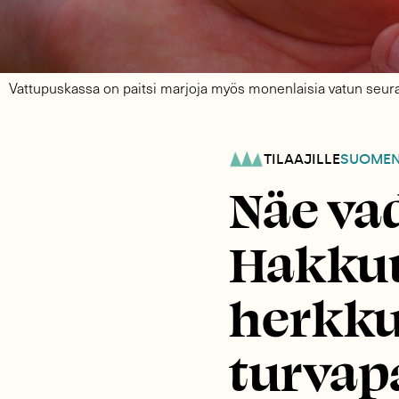
Vattupuskassa on paitsi marjoja myös monenlaisia vatun seural
TILAAJILLE
SUOME
Näe va
Hakkuu
herkku
turvap