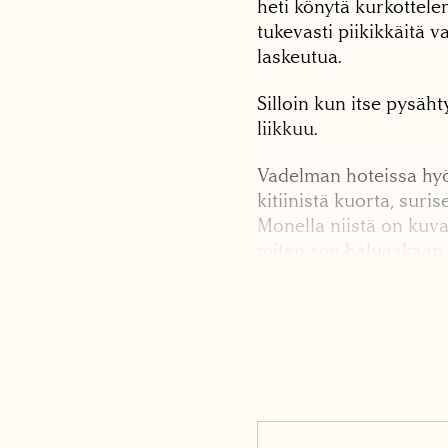
heti könytä kurkottele
tukevasti piikikkäitä v
laskeutua.
Silloin kun itse pysä
liikkuu.
Vadelman hoteissa hyör
kitiinistä kuorta, suri
Monella niistä on kuva
miten sen haluaakaan a
Vattukirppa. Vaapukka
ovat saaneet omat ötti