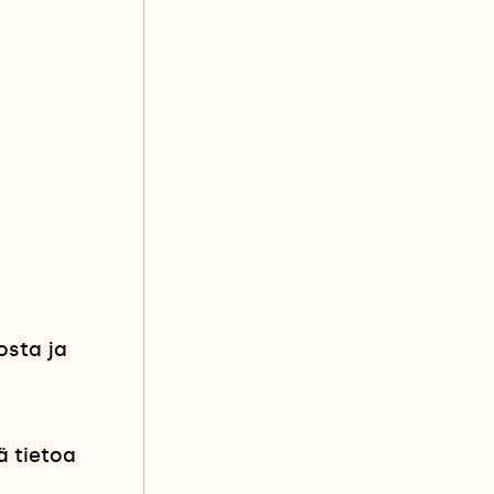
osta ja
ä tietoa