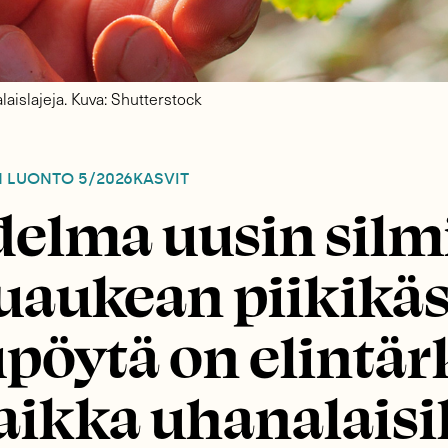
aislajeja. Kuva: Shutterstock
N LUONTO
5/2026
KASVIT
delma uusin silm
aukean piikikä
pöytä on elintär
aikka uhanalaisi