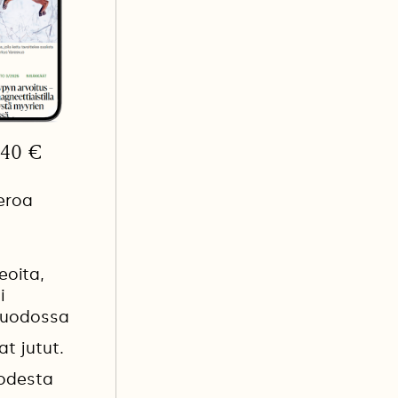
3,40 €
eroa
eoita,
i
muodossa
at jutut.
uodesta