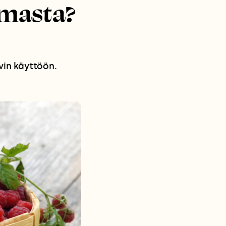
lmasta?
in käyttöön.