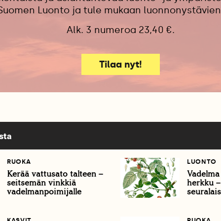
 Suomen Luonto ja tule mukaan luonnonystävien
Alk. 3 numeroa 23,40 €.
Tilaa nyt!
sta
RUOKA
LUONTO
Kerää vattusato talteen –
Vadelma
seitsemän vinkkiä
herkku –
vadelmanpoimijalle
seuralais
KASVIT
RUOKA