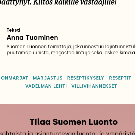
äättynyt. Kiitos kaikille vastaajille!
Teksti
Anna Tuominen
Suomen Luonnon toimittaja, joka innostuu lajintunnistu
puutarhapuuhista, rengastaa lintuja sekä laskee kimalai
NONMARJAT
MARJASTUS
RESEPTIKYSELY
RESEPTIT
VADELMAN LEHTI
VILLIVIHANNEKSET
Tilaa Suomen Luonto
kohtaista ja asiantuntevaa luonto- ja ympäristö