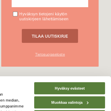
Hyväksyn tietojeni käytön
uutiskirjeen lähettämiseen
Tietosuojaseloste
Hyväksy evästeet
an
sen median,
Muokkaa valintoja
. Kumppanimme