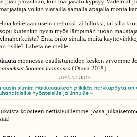
as pian parastaan, kun marjasato kypsyy. Vadelmat p
a marjastaja voikin vierailla samalla apajalla monta ker
ma keitetään usein mehuksi tai hilloksi, tai sillä kr
e sopii kuitenkin hyvin myös lämpimän ruoan maustaja
elmaherkuista? Entä onko sinulla muita käyttövinkkej
n osille? Lähetä ne meille!
lokuuta
mennessä osallistuneiden kesken arvomme
J
ihannekset Suomen luonnossa
(Otava 2018).
LISÄÄ AIHEESTA
uusin silmin: Hakkuuaukean piikikäs herkkupöytä on 
hanalaisille hyönteisille ja linnuille »
ksista koosteen nettisivuillemme, jossa julkaisemme
sää!