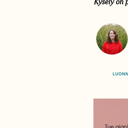
Kysely on p
LUON
Tue ajan