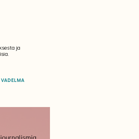
ksesta ja
sia.
VADELMA
journalismia.