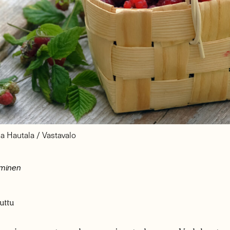
a Hautala / Vastavalo
ominen
uttu