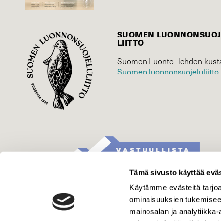
SUOMEN LUONNON­SUOJ
LIITTO
Suomen Luonto -lehden kusta
Suomen luonnonsuojelu­liitto
.
Tämä sivusto käyttää eväs
Käytämme evästeitä tarjoa
ominaisuuksien tukemisee
mainosalan ja analytiikka