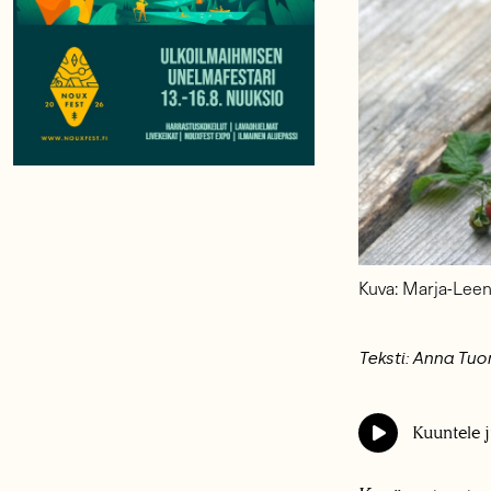
Kuva: Marja-Leen
Teksti: Anna Tu
Kuuntele j