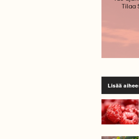
Tilaa
Lisää aihee