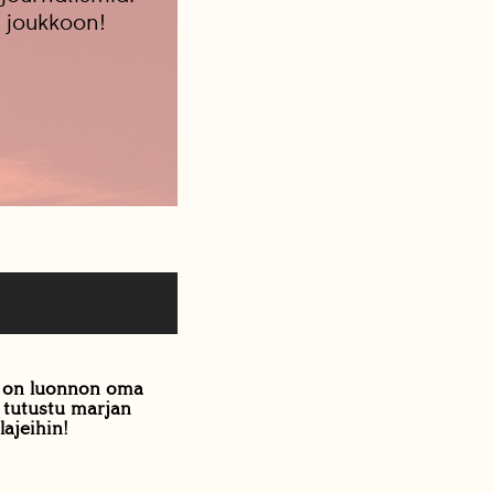
 joukkoon!
 on luonnon oma
 tutustu marjan
lajeihin!