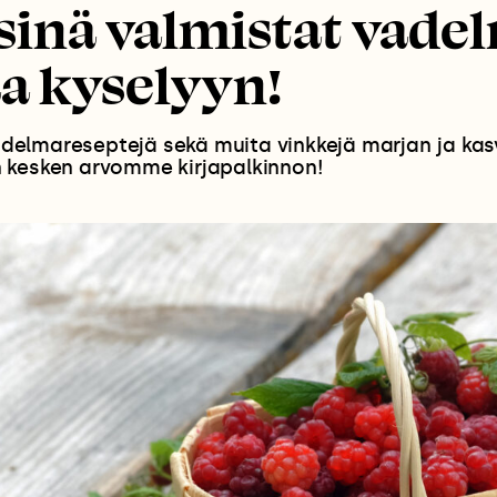
sinä valmistat vade
a kyselyyn!
elmareseptejä sekä muita vinkkejä marjan ja kasv
 kesken arvomme kirjapalkinnon!