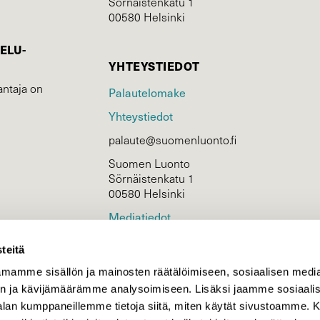
Sörnäistenkatu 1
00580 Helsinki
ELU­
YHTEYSTIEDOT
ntaja on
Palautelomake
Yhteystiedot
palaute@suomenluonto.fi
Suomen Luonto
Sörnäistenkatu 1
00580 Helsinki
Mediatiedot
Tietosuojaseloste
teitä
mamme sisällön ja mainosten räätälöimiseen, sosiaalisen medi
n ja kävijämäärämme analysoimiseen. Lisäksi jaamme sosiaali
KIRJAUDU
-alan kumppaneillemme tietoja siitä, miten käytät sivustoamme