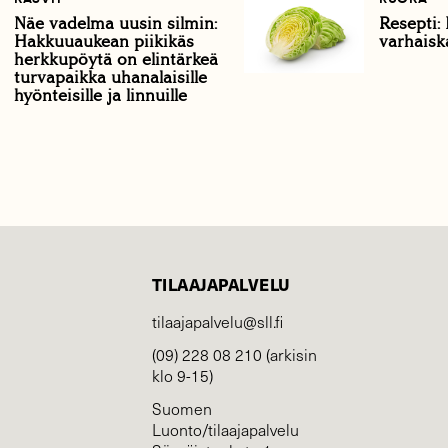
Näe vadelma uusin silmin:
Resepti:
Hakkuuaukean piikikäs
varhaisk
herkkupöytä on elintärkeä
turvapaikka uhanalaisille
hyönteisille ja linnuille
TILAAJAPALVELU
tilaajapalvelu@sll.fi
(09) 228 08 210 (arkisin
klo 9-15)
Suomen
Luonto/tilaajapalvelu