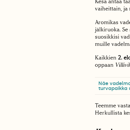
Kesä antaa ta
vaiheittain, j
Aromikas vadel
jälkiruoka. S
suosikkisi vad
muille vadelma
Kaikkien
2. e
oppaan
Villiv
Näe vadelma 
turvapaikka u
Teemme vastau
Herkullista ke