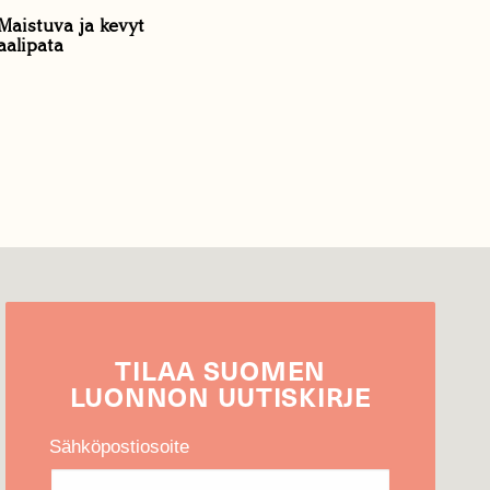
 Maistuva ja kevyt
aalipata
TILAA
SUOMEN
LUONNON
UUTIS­KIRJE
Sähköpostiosoite