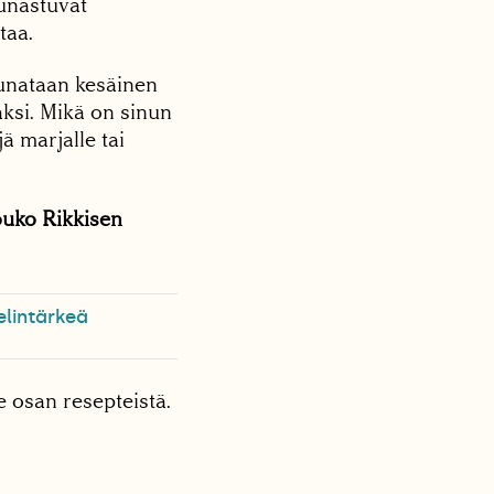
unastuvat
taa.
uunataan kesäinen
ksi. Mikä on sinun
ä marjalle tai
ouko Rikkisen
elintärkeä
 osan resepteistä.