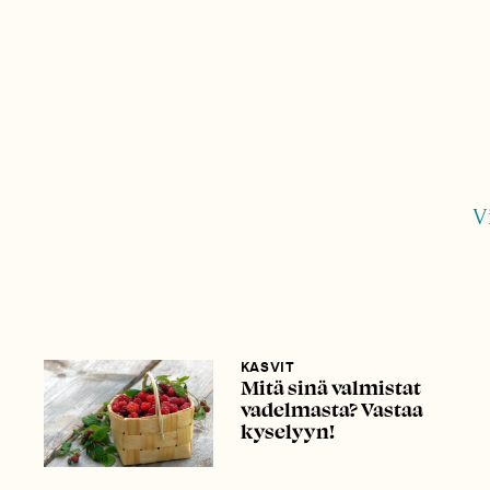
V
KASVIT
Mitä sinä valmistat
vadelmasta? Vastaa
kyselyyn!