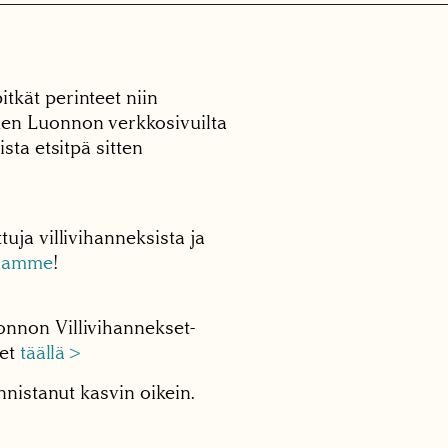
tkät perinteet niin
en Luonnon verkkosivuilta
sta etsitpä sitten
uja villivihanneksista ja
raamme
!
nnon Villivihannekset-
eet
täällä >
nnistanut kasvin oikein.