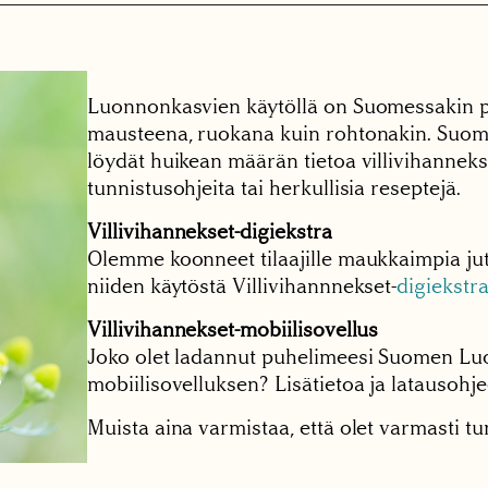
Luonnonkasvien käytöllä on Suomessakin pi
mausteena, ruokana kuin rohtonakin. Suom
löydät huikean määrän tietoa villivihanneksi
tunnistusohjeita tai herkullisia reseptejä.
Villivihannekset-digiekstra
Olemme koonneet tilaajille maukkaimpia jutt
niiden käytöstä Villivihannnekset-
digiekst
Villivihannekset-mobiilisovellus
Joko olet ladannut puhelimeesi Suomen Luo
mobiilisovelluksen? Lisätietoa ja latausohj
Muista aina varmistaa, että olet varmasti tu