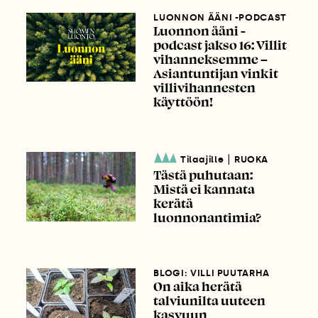
LUONNON ÄÄNI -PODCAST
Luonnon ääni -
podcast jakso 16: Villit
vihanneksemme –
Asiantuntijan vinkit
villivihannesten
käyttöön!
|
Tilaajille
RUOKA
Tästä puhutaan:
Mistä ei kannata
kerätä
luonnonantimia?
BLOGI: VILLI PUUTARHA
On aika herätä
talviunilta uuteen
kasvuun