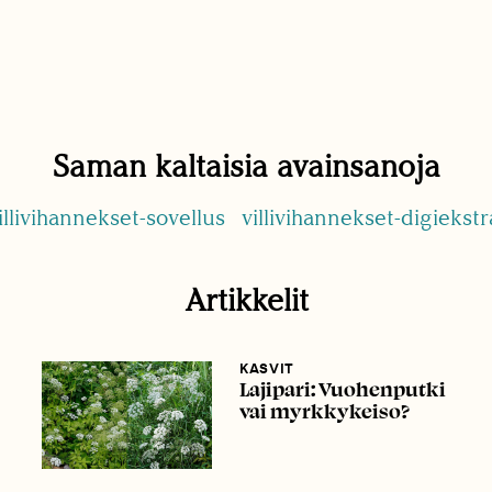
Saman kaltaisia avainsanoja
illivihannekset-sovellus
villivihannekset-digiekstr
Artikkelit
KASVIT
Lajipari: Vuohenputki
vai myrkkykeiso?