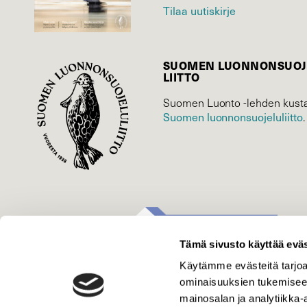
Tilaa uutiskirje
SUOMEN LUONNON­SUOJ
LIITTO
Suomen Luonto -lehden kusta
Suomen luonnonsuojelu­liitto
.
Tämä sivusto käyttää eväs
Käytämme evästeitä tarjoa
ominaisuuksien tukemisee
mainosalan ja analytiikka