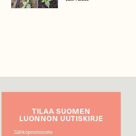
TILAA
SUOMEN
LUONNON
UUTIS­KIRJE
Sähköpostiosoite