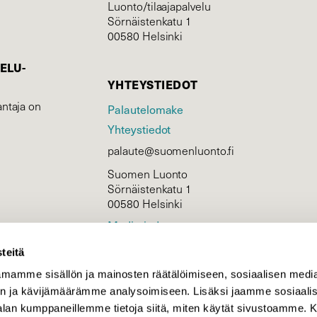
Luonto/tilaajapalvelu
Sörnäistenkatu 1
00580 Helsinki
ELU­
YHTEYSTIEDOT
ntaja on
Palautelomake
Yhteystiedot
palaute@suomenluonto.fi
Suomen Luonto
Sörnäistenkatu 1
00580 Helsinki
Mediatiedot
Tietosuojaseloste
teitä
mamme sisällön ja mainosten räätälöimiseen, sosiaalisen medi
n ja kävijämäärämme analysoimiseen. Lisäksi jaamme sosiaali
KIRJAUDU
-alan kumppaneillemme tietoja siitä, miten käytät sivustoamme