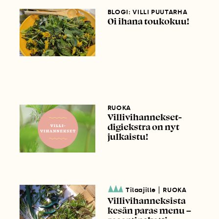
BLOGI: VILLI PUUTARHA
Oi ihana toukokuu!
RUOKA
Villivihannekset-
digiekstra on nyt
julkaistu!
|
Tilaajille
RUOKA
Villivihanneksista
kesän paras menu –