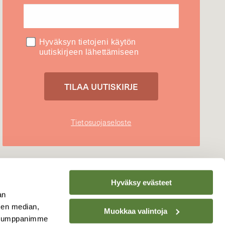
Hyväksyn tietojeni käytön
uutiskirjeen lähettämiseen
Tietosuojaseloste
Hyväksy evästeet
an
sen median,
Muokkaa valintoja
. Kumppanimme