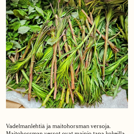
Vadelmanlehtiä ja maitohorsman versoja.
Maitohorsman versot ovat mainio tapa kokeilla