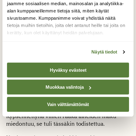
jaamme sosiaalisen median, mainosalan ja analytiikka-
alan kumppaneillemme tietoja siitä, miten käytät
sivustoamme. Kumppanimme voivat yhdistää näitä
tietoja muihin tietoihin, joita olet antanut heille tai joita on
kerätty, kun olet käyttänyt heidän palvelujaan.
Näytä tiedot
Kokeilimme kurssilla myös kuusenkerkkää ja
koivunlehtiä paistosten mausteena.
Hyväksy evästeet
Kuusenkerkkämuffinssit saivat makua etenkin
kuorrutteen kuusenkerkistä, taikinassa makua
Muokkaa valintoja
oli enemmänkin häivähdys. Myös koivulehti-
perunaröstit olisivat kaivanneet vähän
Vain välttämättömät
enemmän koivun makua, vaikka hyviä olivatkin!
Kypsennettynä villien raaka-aineiden maku
miedontuu, se tuli tässäkin todistettua.