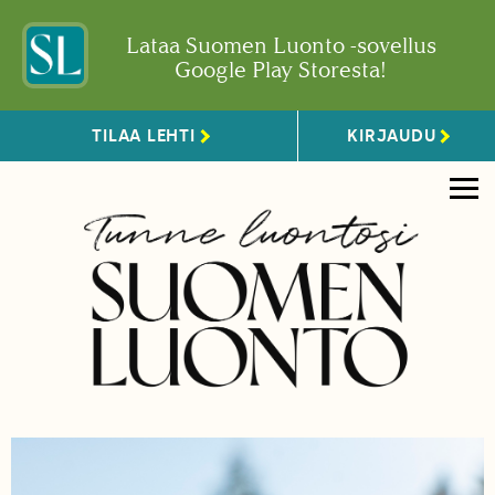
Lataa Suomen Luonto -sovellus
Google Play Storesta!
TILAA LEHTI
KIRJAUDU