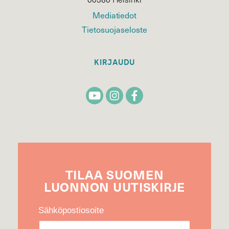
Mediatiedot
Tietosuojaseloste
KIRJAUDU
TILAA
SUOMEN
LUONNON
UUTIS­KIRJE
Sähköpostiosoite