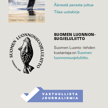
Äänestä parasta juttua
Tilaa uutiskirje
SUOMEN LUONNON­
SUOJELU­LIITTO
Suomen Luonto -lehden
Suomen
kustantaja on
luonnonsuojelu­liitto
.