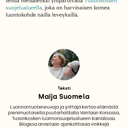
tehdä metsälenkki ympäröivällä
Tussinkosken
suojelualueella
, joka on harvinaisen komea
luontokohde näillä leveyksillä.
Teksti
Maija Suomela
Luonnontuoteneuvoja ja yrittäjä kertoo elämästä
pienimuotoisella puutarhatilalla Vantaan Korsossa,
Tussinkosken luonnonsuojelualueen kainalossa.
Blogissa annetaan ajankohtaisia vinkkejä