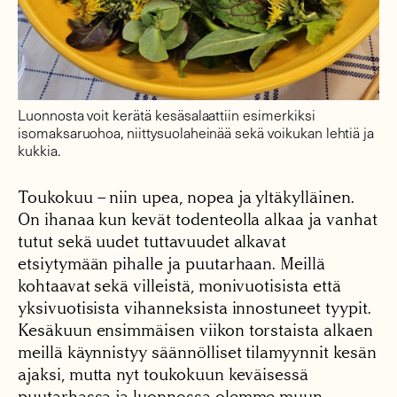
Luonnosta voit kerätä kesäsalaattiin esimerkiksi
isomaksaruohoa, niittysuolaheinää sekä voikukan lehtiä ja
kukkia.
Toukokuu – niin upea, nopea ja yltäkylläinen.
On ihanaa kun kevät todenteolla alkaa ja vanhat
tutut sekä uudet tuttavuudet alkavat
etsiytymään pihalle ja puutarhaan. Meillä
kohtaavat sekä villeistä, monivuotisista että
yksivuotisista vihanneksista innostuneet tyypit.
Kesäkuun ensimmäisen viikon torstaista alkaen
meillä käynnistyy säännölliset tilamyynnit kesän
ajaksi, mutta nyt toukokuun keväisessä
puutarhassa ja luonnossa olemme muun