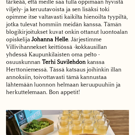
tärkeää, että meille saa tulla oppimaan hyvistä
viljely- ja keruutavoista ja sen lisäksi toki
opimme itse valtavasti kaikilta hienoilta tyypiltä,
jotka tulevat hommiin meidän kanssa. Tämän
blogikirjoitukset kuvat onkin ottanut luontoalan
opiskelija
Johanna Helle
. Järjestimme
Villivihannekset keittiössä -kokkausillan
yhdessä Kaupunkilaisten oma pelto -
osuuskunnan
Terhi Suvilehdon
kanssa
Herttoniemessä. Tässä katsaus joihinkin illan
annoksiin, toivottavasti tämä kannustaa
lähtemään luonnon helmaan keruupuuhiin ja
herkuttelemaan. Bon appetit!