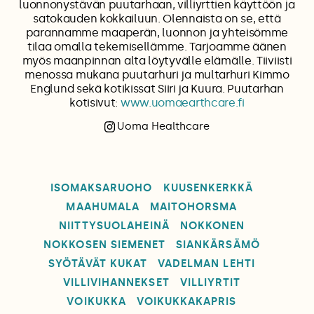
luonnonystävän puutarhaan, villiyrttien käyttöön ja
satokauden kokkailuun. Olennaista on se, että
parannamme maaperän, luonnon ja yhteisömme
tilaa omalla tekemisellämme. Tarjoamme äänen
myös maanpinnan alta löytyvälle elämälle. Tiiviisti
menossa mukana puutarhuri ja multarhuri Kimmo
Englund sekä kotikissat Siiri ja Kuura. Puutarhan
kotisivut:
www.uomaearthcare.fi
Uoma Healthcare
ISOMAKSARUOHO
KUUSENKERKKÄ
MAAHUMALA
MAITOHORSMA
NIITTYSUOLAHEINÄ
NOKKONEN
NOKKOSEN SIEMENET
SIANKÄRSÄMÖ
SYÖTÄVÄT KUKAT
VADELMAN LEHTI
VILLIVIHANNEKSET
VILLIYRTIT
VOIKUKKA
VOIKUKKAKAPRIS