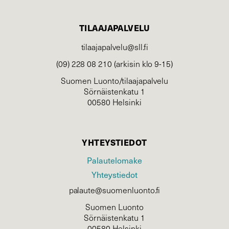
TILAAJAPALVELU
tilaajapalvelu@sll.fi
(09) 228 08 210 (arkisin klo 9-15)
Suomen Luonto/tilaajapalvelu
Sörnäistenkatu 1
00580 Helsinki
YHTEYSTIEDOT
Palautelomake
Yhteystiedot
palaute@suomenluonto.fi
Suomen Luonto
Sörnäistenkatu 1
00580 Helsinki