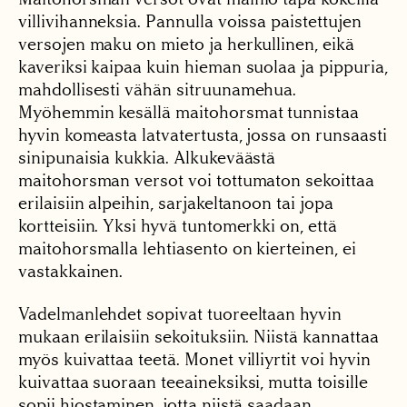
villivihanneksia. Pannulla voissa paistettujen
versojen maku on mieto ja herkullinen, eikä
kaveriksi kaipaa kuin hieman suolaa ja pippuria,
mahdollisesti vähän sitruunamehua.
Myöhemmin kesällä maitohorsmat tunnistaa
hyvin komeasta latvatertusta, jossa on runsaasti
sinipunaisia kukkia. Alkukeväästä
maitohorsman versot voi tottumaton sekoittaa
erilaisiin alpeihin, sarjakeltanoon tai jopa
kortteisiin. Yksi hyvä tuntomerkki on, että
maitohorsmalla lehtiasento on kierteinen, ei
vastakkainen.
Vadelmanlehdet sopivat tuoreeltaan hyvin
mukaan erilaisiin sekoituksiin. Niistä kannattaa
myös kuivattaa teetä. Monet villiyrtit voi hyvin
kuivattaa suoraan teeaineksiksi, mutta toisille
sopii hiostaminen, jotta niistä saadaan