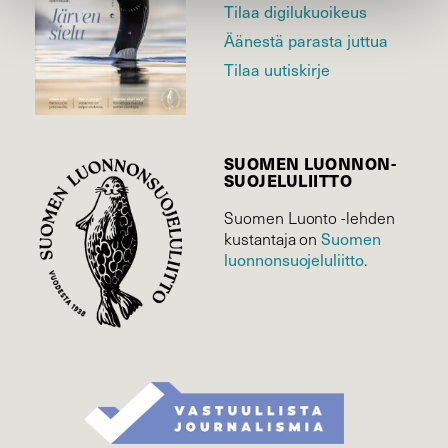
Tilaa digilukuoikeus
Äänestä parasta juttua
Tilaa uutiskirje
SUOMEN LUONNON­
SUOJELU­LIITTO
Suomen Luonto -lehden
Suomen
kustantaja on
luonnonsuojelu­liitto
.