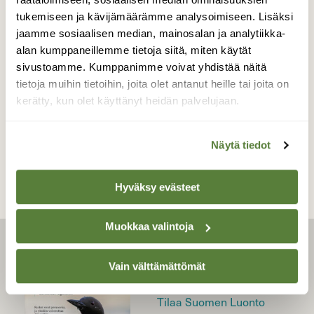
tukemiseen ja kävijämäärämme analysoimiseen. Lisäksi
jaamme sosiaalisen median, mainosalan ja analytiikka-
alan kumppaneillemme tietoja siitä, miten käytät
BLOGI: VILLI PUUTARHA
sivustoamme. Kumppanimme voivat yhdistää näitä
Oi ihana toukokuu!
tietoja muihin tietoihin, joita olet antanut heille tai joita on
kerätty, kun olet käyttänyt heidän palvelujaan.
Näytä tiedot
Hyväksy evästeet
Muokkaa valintoja
LEHTI
Vain välttämättömät
Uusin lehti
Tilaa Suomen Luonto