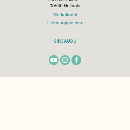
00580 Helsinki
Mediatiedot
Tietosuojaseloste
KIRJAUDU
TILAA
SUOMEN
LUONNON
UUTIS­KIRJE
Sähköpostiosoite