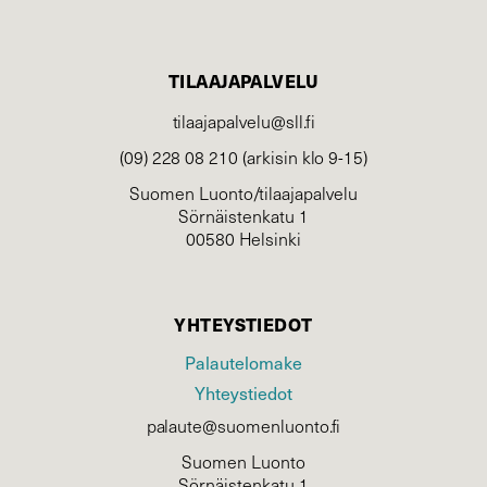
TILAAJAPALVELU
tilaajapalvelu@sll.fi
(09) 228 08 210 (arkisin klo 9-15)
Suomen Luonto/tilaajapalvelu
Sörnäistenkatu 1
00580 Helsinki
YHTEYSTIEDOT
Palautelomake
Yhteystiedot
palaute@suomenluonto.fi
Suomen Luonto
Sörnäistenkatu 1