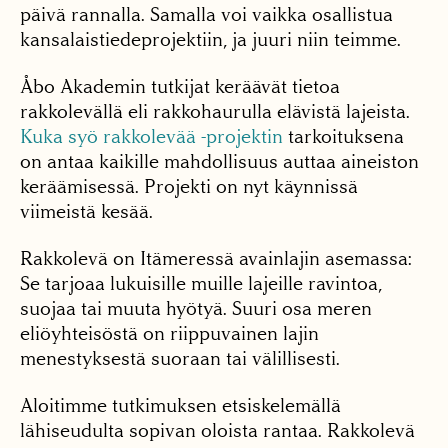
päivä rannalla. Samalla voi vaikka osallistua
kansalaistiedeprojektiin, ja juuri niin teimme.
Åbo Akademin tutkijat keräävät tietoa
rakkolevällä eli rakkohaurulla elävistä lajeista.
Kuka syö rakkolevää -projektin
tarkoituksena
on antaa kaikille mahdollisuus auttaa aineiston
keräämisessä. Projekti on nyt käynnissä
viimeistä kesää.
Rakkolevä on Itämeressä avainlajin asemassa:
Se tarjoaa lukuisille muille lajeille ravintoa,
suojaa tai muuta hyötyä. Suuri osa meren
eliöyhteisöstä on riippuvainen lajin
menestyksestä suoraan tai välillisesti.
Aloitimme tutkimuksen etsiskelemällä
lähiseudulta sopivan oloista rantaa. Rakkolevä