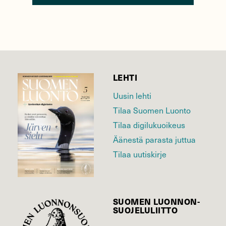
LEHTI
Uusin lehti
Tilaa Suomen Luonto
Tilaa digilukuoikeus
Äänestä parasta juttua
Tilaa uutiskirje
SUOMEN LUONNON­
SUOJELU­LIITTO