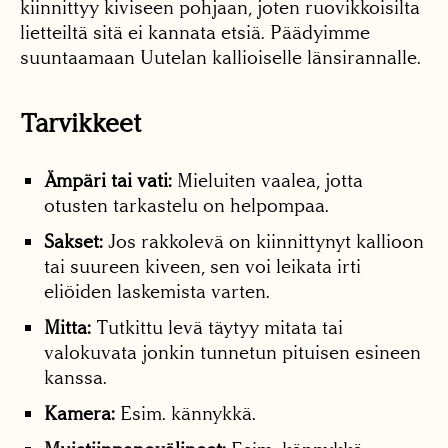
kiinnittyy kiviseen pohjaan, joten ruovikkoisilta
lietteiltä sitä ei kannata etsiä. Päädyimme
suuntaamaan Uutelan kallioiselle länsirannalle.
Tarvikkeet
Ämpäri tai vati:
Mieluiten vaalea, jotta
otusten tarkastelu on helpompaa.
Sakset:
Jos rakkolevä on kiinnittynyt kallioon
tai suureen kiveen, sen voi leikata irti
eliöiden laskemista varten.
Mitta:
Tutkittu levä täytyy mitata tai
valokuvata jonkin tunnetun pituisen esineen
kanssa.
Kamera:
Esim. kännykkä.