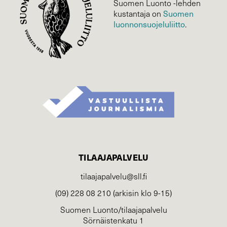
Suomen Luonto -lehden
Suomen
kustantaja on
luonnonsuojelu­liitto
.
TILAAJAPALVELU
tilaajapalvelu@sll.fi
(09) 228 08 210 (arkisin klo 9-15)
Suomen Luonto/tilaajapalvelu
Sörnäistenkatu 1