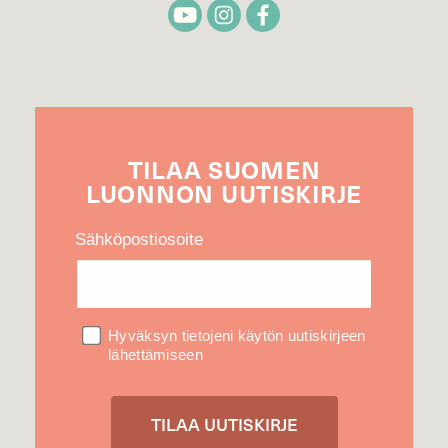
TILAA
SUOMEN
LUONNON
UUTIS­KIRJE
Sähköpostiosoite
Hyväksyn tietojeni käytön uutiskirjeen
lähettämiseen