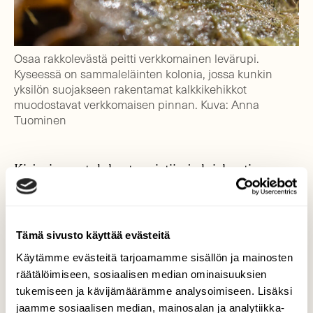
Osaa rakkolevästä peitti verkkomainen levärupi.
Kyseessä on sammaleläinten kolonia, jossa kunkin
yksilön suojakseen rakentamat kalkkikehikkot
muodostavat verkkomaisen pinnan. Kuva: Anna
Tuominen
Kirjasimme tulokset muistiin ja loiskautimme
ämpärin sisällön levineen takaisin mereen.
Tutkimus oli purkissa vain puolisen tuntia sen
jälkeen, kun olimme saapuneet rannalle.
Tämä sivusto käyttää evästeitä
Lopuksi lähetin ohjeissa listatut tiedot
sähköpostilla rakkolevätiimille.
Käytämme evästeitä tarjoamamme sisällön ja mainosten
räätälöimiseen, sosiaalisen median ominaisuuksien
Kurkkaa muita
kansalaistiedeprojekteja
tukemiseen ja kävijämäärämme analysoimiseen. Lisäksi
Lajitietokeskuksen sivuilta!
jaamme sosiaalisen median, mainosalan ja analytiikka-