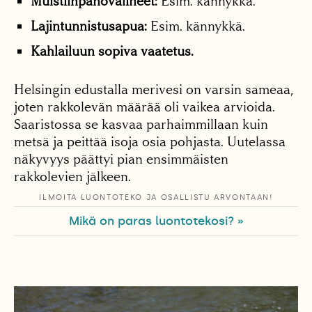
Muistiinpanovälineet:
Esim. kännykkä.
Lajintunnistusapua:
Esim. kännykkä.
Kahlailuun sopiva vaatetus.
Helsingin edustalla merivesi on varsin sameaa,
joten rakkolevän määrää oli vaikea arvioida.
Saaristossa se kasvaa parhaimmillaan kuin
metsä ja peittää isoja osia pohjasta. Uutelassa
näkyvyys päättyi pian ensimmäisten
rakkolevien jälkeen.
ILMOITA LUONTOTEKO JA OSALLISTU ARVONTAAN!
Mikä on paras luontotekosi? »