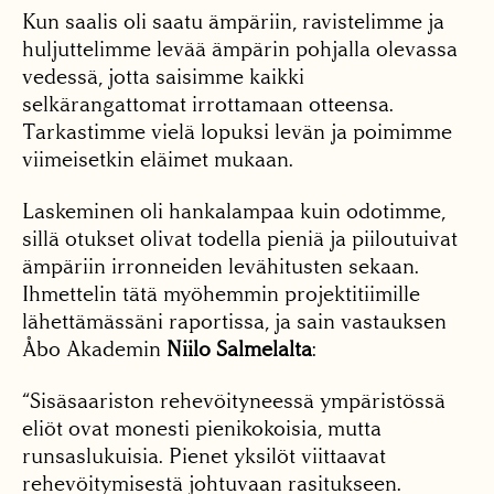
Kun saalis oli saatu ämpäriin, ravistelimme ja
huljuttelimme levää ämpärin pohjalla olevassa
vedessä, jotta saisimme kaikki
selkärangattomat irrottamaan otteensa.
Tarkastimme vielä lopuksi levän ja poimimme
viimeisetkin eläimet mukaan.
Laskeminen oli hankalampaa kuin odotimme,
sillä otukset olivat todella pieniä ja piiloutuivat
ämpäriin irronneiden levähitusten sekaan.
Ihmettelin tätä myöhemmin projektitiimille
lähettämässäni raportissa, ja sain vastauksen
Åbo Akademin
Niilo Salmelalta
:
“Sisäsaariston rehevöityneessä ympäristössä
eliöt ovat monesti pienikokoisia, mutta
runsaslukuisia. Pienet yksilöt viittaavat
rehevöitymisestä johtuvaan rasitukseen.