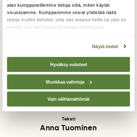
alan kumppaneillemme tietoja siitä, miten käytät
Lyhytdokumentti
Elämää
sivustoamme. Kumppanimme voivat yhdistää näitä
rakkohauruvyöhykkeessä
on toteutettu osana
tietoja muihin tietoihin, joita olet antanut heille tai joita on
Åbo Akademin Kuka syö rakkolevää? -
kerätty, kun olet käyttänyt heidän palvelujaan.
kansalaistiedehanketta yhteistyössä DocArt:in
kanssa. Dokumentin on rahoittanut Svenska
Näytä tiedot
kulturfonden. Yhteistyössä myös ÅlandSeaMap-
hanke ja Stiftelsen för Åbo Akademi.
Hyväksy evästeet
Muokkaa valintoja
Vain välttämättömät
Teksti
Anna Tuominen