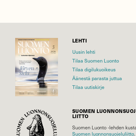
LEHTI
Uusin lehti
Tilaa Suomen Luonto
Tilaa digilukuoikeus
Äänestä parasta juttua
Tilaa uutiskirje
SUOMEN LUONNON­SUOJ
LIITTO
Suomen Luonto -lehden kusta
Suomen luonnonsuojelu­liitto
.