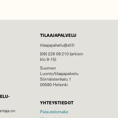
TILAAJAPALVELU
tilaajapalvelu@sll.fi
(09) 228 08 210 (arkisin
klo 9-15)
Suomen
Luonto/tilaajapalvelu
Sörnäistenkatu 1
00580 Helsinki
ELU­
YHTEYSTIEDOT
ntaja on
Palautelomake