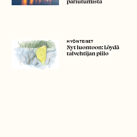
pariutumista
HYÖNTEISET
Nyt luontoon: Löydä
talvehtijan piilo