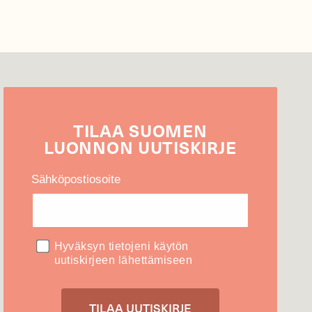
TILAA
SUOMEN
LUONNON
UUTIS­KIRJE
Sähköpostiosoite
Hyväksyn tietojeni käytön
uutiskirjeen lähettämiseen