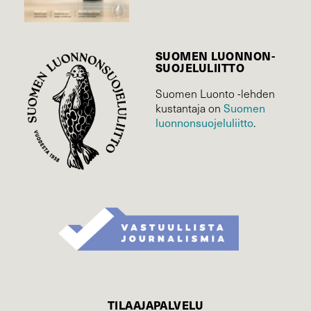
SUOMEN LUONNON­
SUOJELU­LIITTO
Suomen Luonto -lehden
Suomen
kustantaja on
luonnonsuojelu­liitto
.
TILAAJAPALVELU