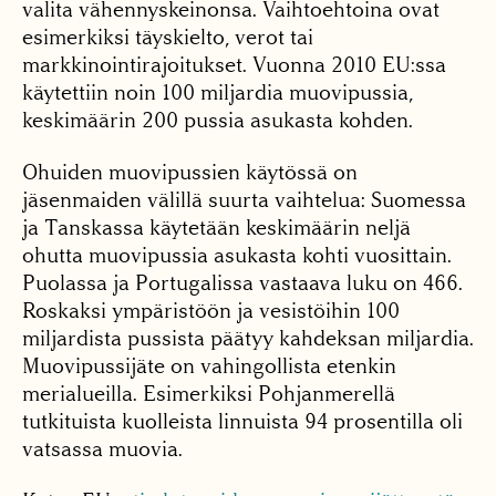
valita vähennyskeinonsa. Vaihtoehtoina ovat
esimerkiksi täyskielto, verot tai
markkinointirajoitukset. Vuonna 2010 EU:ssa
käytettiin noin 100 miljardia muovipussia,
keskimäärin 200 pussia asukasta kohden.
Ohuiden muovipussien käytössä on
jäsenmaiden välillä suurta vaihtelua: Suomessa
ja Tanskassa käytetään keskimäärin neljä
ohutta muovipussia asukasta kohti vuosittain.
Puolassa ja Portugalissa vastaava luku on 466.
Roskaksi ympäristöön ja vesistöihin 100
miljardista pussista päätyy kahdeksan miljardia.
Muovipussijäte on vahingollista etenkin
merialueilla. Esimerkiksi Pohjanmerellä
tutkituista kuolleista linnuista 94 prosentilla oli
vatsassa muovia.