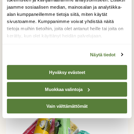
jaamme sosiaalisen median, mainosalan ja analytiikka-
alan kumppaneillemme tietoja siitä, miten käytät
sivustoamme. Kumppanimme voivat yhdistää näitä
tietoja muihin tietoihin, joita olet antanut heille tai joita on
kerätty, kun olet käyttänyt heidän palvelujaan.
Näytä tiedot
Hyväksy evästeet
ARJEN VALINNAT
Muokkaa valintoja
Vuoden 2013 turhake-ehdokkaat
Vain välttämättömät