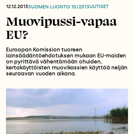
12.12.2013
UUTISET
SUOMEN LUONTO
10/2013
Muovipussi-vapaa
EU?
Euroopan Komission tuoreen
lainsäädäntöehdotuksen mukaan EU-maiden
on pyrittävä vähentämään ohuiden,
kertakäyttöisten muovikassien käyttöä neljän
seuraavan vuoden aikana.