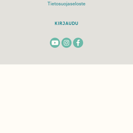
Tietosuojaseloste
KIRJAUDU
TILAA
SUOMEN
LUONNON
UUTIS­KIRJE
Sähköpostiosoite