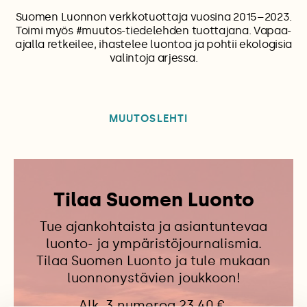
Suomen Luonnon verkkotuottaja vuosina 2015–2023.
Toimi myös #muutos-tiedelehden tuottajana. Vapaa-
ajalla retkeilee, ihastelee luontoa ja pohtii ekologisia
valintoja arjessa.
MUUTOSLEHTI
Tilaa Suomen Luonto
Tue ajankohtaista ja asiantuntevaa
luonto- ja ympäristöjournalismia.
Tilaa Suomen Luonto ja tule mukaan
luonnonystävien joukkoon!
Alk. 3 numeroa 23,40 €.