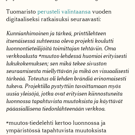
Tuomaristo
perusteli valintaansa
vuoden
digitaaliseksi ratkaisuksi seuraavasti:
Kunnianhimoinen ja tärkeä, printtilehteen
itsenäisessä suhteessa oleva projekti koulutti
luonnontieteilijöitä toimittajan tehtäviin. Oma
verkkoalusta #muutos-lehdessä huomioi erityisesti
lukukokemuksen; sen mikä tekee sivuston
seuraamisesta miellyttävän ja mikä on visuaalisesti
tärkeää. Toteutus oli lehden brändiä erinomaisesti
tukeva. Projektilla pystyttiin tavoittamaan myös
uusia yleisöjä, jotka ovat erityisen kiinnostuneita
luonnossa tapahtuvista muutoksista ja käyttävät
pääasiallisena tiedonlähteenään verkkoa.
#muutos-tiedelehti kertoo luonnossa ja
ympäristössä tapahtuvista muutoksista