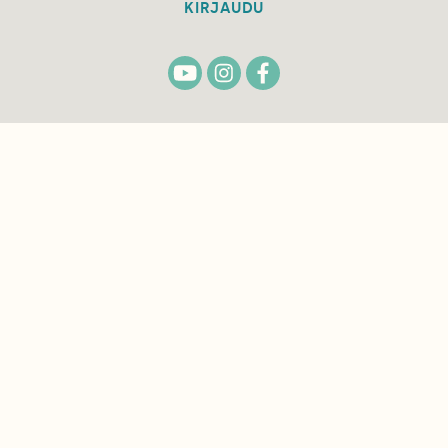
KIRJAUDU
TILAA
SUOMEN
LUONNON
UUTIS­KIRJE
Sähköpostiosoite
Hyväksyn tietojeni käytön uutiskirjeen
lähettämiseen