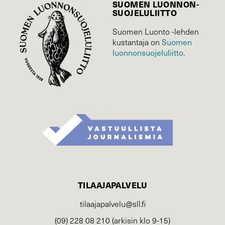
SUOMEN LUONNON­
SUOJELU­LIITTO
Suomen Luonto -lehden
Suomen
kustantaja on
luonnonsuojelu­liitto
.
TILAAJAPALVELU
tilaajapalvelu@sll.fi
(09) 228 08 210 (arkisin klo 9-15)