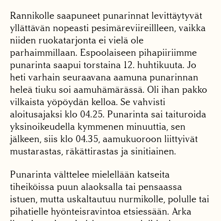
Rannikolle saapuneet punarinnat levittäytyvät
yllättävän nopeasti pesimäreviireillleen, vaikka
niiden ruokatarjonta ei vielä ole
parhaimmillaan. Espoolaiseen pihapiiriimme
punarinta saapui torstaina 12. huhtikuuta. Jo
heti varhain seuraavana aamuna punarinnan
heleä tiuku soi aamuhämärässä. Oli ihan pakko
vilkaista yöpöydän kelloa. Se vahvisti
aloitusajaksi klo 04.25. Punarinta sai taituroida
yksinoikeudella kymmenen minuuttia, sen
jälkeen, siis klo 04.35, aamukuoroon liittyivät
mustarastas, räkättirastas ja sinitiainen.
Punarinta välttelee mielellään katseita
tiheiköissa puun alaoksalla tai pensaassa
istuen, mutta uskaltautuu nurmikolle, polulle tai
pihatielle hyönteisravintoa etsiessään. Arka