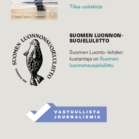
Tilaa uutiskirje
SUOMEN LUONNON­
SUOJELU­LIITTO
Suomen Luonto -lehden
kustantaja on
Suomen
luonnonsuojelu­liitto
.