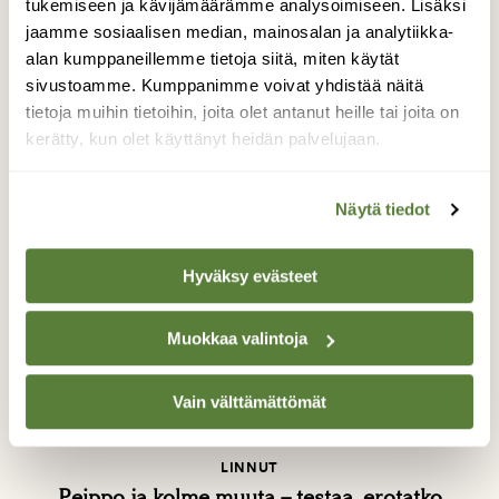
tukemiseen ja kävijämäärämme analysoimiseen. Lisäksi
MUUT ELÄIMET
jaamme sosiaalisen median, mainosalan ja analytiikka-
Kuuntele: Lukija taltioi äärimmäisen
alan kumppaneillemme tietoja siitä, miten käytät
harvinaisen muikun laulun
sivustoamme. Kumppanimme voivat yhdistää näitä
tietoja muihin tietoihin, joita olet antanut heille tai joita on
kerätty, kun olet käyttänyt heidän palvelujaan.
Näytä tiedot
Hyväksy evästeet
Muokkaa valintoja
Vain välttämättömät
LINNUT
Peippo ja kolme muuta – testaa, erotatko