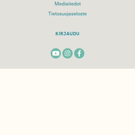
Mediatiedot
Tietosuojaseloste
KIRJAUDU
TILAA
SUOMEN
LUONNON
UUTIS­KIRJE
Sähköpostiosoite