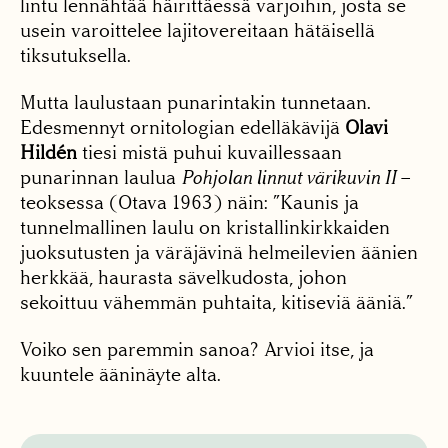
lintu lennähtää häirittäessä varjoihin, josta se
usein varoittelee lajitovereitaan hätäisellä
tiksutuksella.
Mutta laulustaan punarintakin tunnetaan.
Edesmennyt ornitologian edelläkävijä
Olavi
Hildén
tiesi mistä puhui kuvaillessaan
punarinnan laulua
Pohjolan linnut värikuvin II
–
teoksessa (Otava 1963) näin: ”Kaunis ja
tunnelmallinen laulu on kristallinkirkkaiden
juoksutusten ja väräjävinä helmeilevien äänien
herkkää, haurasta sävelkudosta, johon
sekoittuu vähemmän puhtaita, kitiseviä ääniä.”
Voiko sen paremmin sanoa? Arvioi itse, ja
kuuntele ääninäyte alta.
Äänitoistin