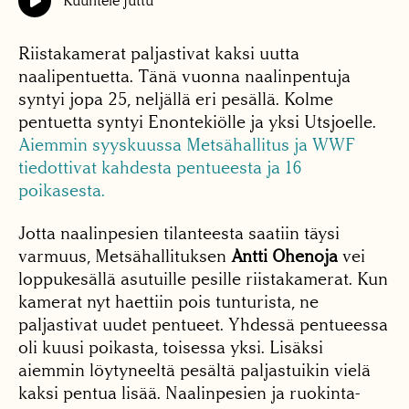
Kuuntele juttu
Riistakamerat paljastivat kaksi uutta
naalipentuetta. Tänä vuonna naalinpentuja
syntyi jopa 25, neljällä eri pesällä. Kolme
pentuetta syntyi Enontekiölle ja yksi Utsjoelle.
Aiemmin syyskuussa Metsähallitus ja WWF
tiedottivat kahdesta pentueesta ja 16
poikasesta.
Jotta naalinpesien tilanteesta saatiin täysi
varmuus, Metsähallituksen
Antti Ohenoja
vei
loppukesällä asutuille pesille riistakamerat. Kun
kamerat nyt haettiin pois tunturista, ne
paljastivat uudet pentueet. Yhdessä pentueessa
oli kuusi poikasta, toisessa yksi. Lisäksi
aiemmin löytyneeltä pesältä paljastuikin vielä
kaksi pentua lisää. Naalinpesien ja ruokinta-