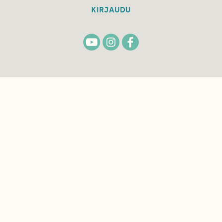
KIRJAUDU
TILAA
SUOMEN
LUONNON
UUTIS­KIRJE
Sähköpostiosoite
Hyväksyn tietojeni käytön uutiskirjeen
lähettämiseen