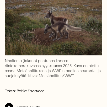
Naaliemo (takana) pentunsa kanssa
riistakamerakuvassa syyskuussa 2023. Kuva on otettu
osana Metsähallituksen ja WWF:n naalien seuranta- ja
suojelutyötä. Kuva: Metsähallitus/WWF.
Teksti: Riikka Kaartinen