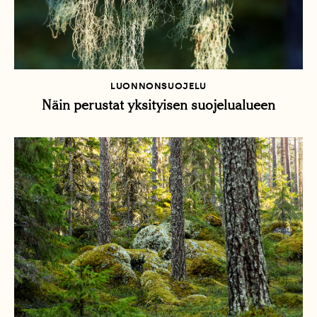
LUONNONSUOJELU
Näin perustat yksityisen suojelualueen