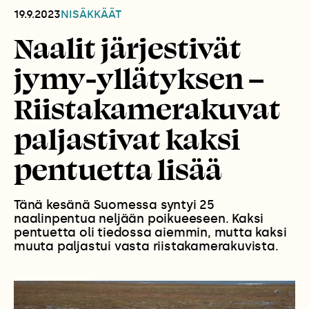
19.9.2023
NISÄKKÄÄT
Naalit järjestivät
jymy-yllätyksen –
Riistakamerakuvat
paljastivat kaksi
pentuetta lisää
Tänä kesänä Suomessa syntyi 25
naalinpentua neljään poikueeseen. Kaksi
pentuetta oli tiedossa aiemmin, mutta kaksi
muuta paljastui vasta riistakamerakuvista.