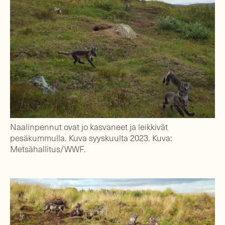
Naalinpennut ovat jo kasvaneet ja leikkivät
pesäkummulla. Kuva syyskuulta 2023. Kuva:
Metsähallitus/WWF.