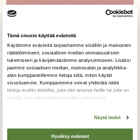
Tue ajankohtaista ja asiantuntevaa
luonto- ja ympäristöjournalismia.
Tilaa Suomen Luonto ja tule mukaan
luonnonystävien joukkoon!
Tämä sivusto käyttää evästeitä
Alk. 3 numeroa 23,40 €.
Käytämme evästeitä tarjoamamme sisällön ja mainosten
räätälöimiseen, sosiaalisen median ominaisuuksien
tukemiseen ja kävijämäärämme analysoimiseen. Lisäksi
Tilaa nyt!
jaamme sosiaalisen median, mainosalan ja analytiikka-
alan kumppaneillemme tietoja siitä, miten käytät
sivustoamme. Kumppanimme voivat yhdistää näitä
tietoja muihin tietoihin, joita olet antanut heille tai joita on
kerätty, kun olet käyttänyt heidän palvelujaan.
Lisää aiheesta
Näytä tiedot
Hyväksy evästeet