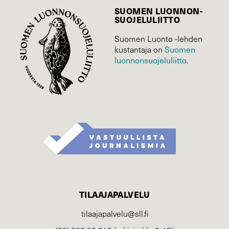
SUOMEN LUONNON­
SUOJELU­LIITTO
Suomen Luonto -lehden
Suomen
kustantaja on
luonnonsuojelu­liitto
.
TILAAJAPALVELU
tilaajapalvelu@sll.fi