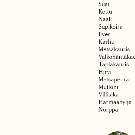
Susi
Kettu
Naali
Supikoira
Ilves
Karhu
Metsäkauris
Valkohäntäkau
Täpläkauris
Hirvi
Metsäpeura
Mufloni
Villisika
Harmaahylje
Norppa