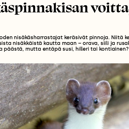
äspinnakisan voitta
oden nisäkäsharrastajat keräsivät pinnoja. Niitä ke
ista nisäkkäistä kautta maan – orava, siili ja rusak
päästä, mutta entäpä susi, hilleri tai kontiainen?