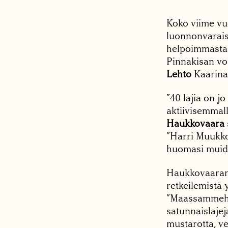
Koko viime vuo
luonnonvaraisi
helpoimmasta p
Pinnakisan voi
Lehto
Kaarina
”40 lajia on j
aktiivisemmall
Haukkovaara
”Harri Muukkos
huomasi muide
Haukkovaaran m
retkeilemistä
”Maassammehan
satunnaislajeja
mustarotta, ves