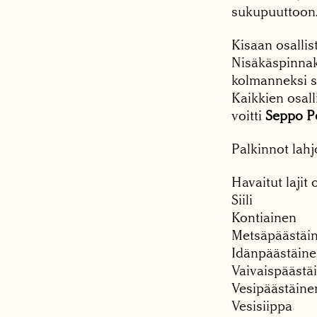
sukupuuttoon.
Kisaan osallist
Nisäkäspinnaki
kolmanneksi si
Kaikkien osall
voitti
Seppo P
Palkinnot lahj
Havaitut lajit 
Siili
Kontiainen
Metsäpäästäi
Idänpäästäin
Vaivaispäästä
Vesipäästäine
Vesisiippa