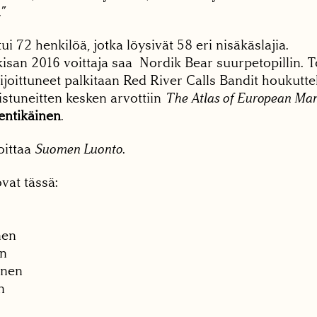
”
ui 72 henkilöä, jotka löysivät 58 eri nisäkäslajia.
san 2016 voittaja saa Nordik Bear suurpetopillin. To
joittuneet palkitaan Red River Calls Bandit houkuttelu
istuneitten kesken arvottiin
The Atlas of European M
entikäinen
.
oittaa
Suomen Luonto
.
ovat tässä:
nen
en
inen
n