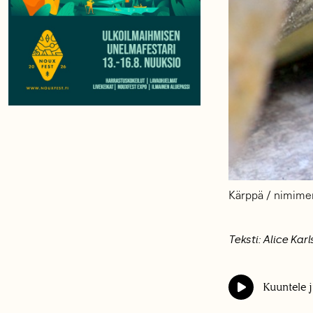
Kärppä / nimime
Teksti: Alice Kar
Kuuntele j