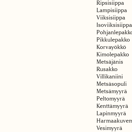
Ripsisiippa
Lampisiippa
Viiksisiippa
Isoviiksisiippa
Pohjanlepakk
Pikkulepakko
Korvayökkö
Kimolepakko
Metsäjänis
Rusakko
Villikaniini
Metsäsopuli
Metsämyyrä
Peltomyyrä
Kenttämyyrä
Lapinmyyrä
Harmaakuvem
Vesimyyrä