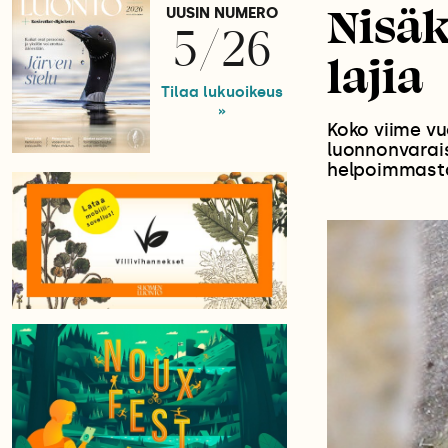
Nisäk
UUSIN NUMERO
5/26
lajia
Tilaa lukuoikeus
»
Koko viime vu
luonnonvarais
helpoimmasta 