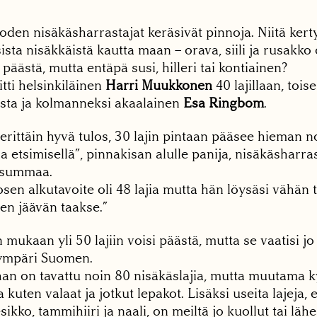
den nisäkäsharrastajat keräsivät pinnoja. Niitä kerty
sta nisäkkäistä kautta maan – orava, siili ja rusakko o
äästä, mutta entäpä susi, hilleri tai kontiainen?
tti helsinkiläinen
Harri Muukkonen
40 lajillaan, toise
sta ja kolmanneksi akaalainen
Esa Ringbom
.
o erittäin hyvä tulos, 30 lajin pintaan pääsee hieman 
a etsimisellä”, pinnakisan alulle panija, nisäkäsharra
summaa.
en alkutavoite oli 48 lajia mutta hän löysäsi vähän t
n jäävän taakse.”
ukaan yli 50 lajiin voisi päästä, mutta se vaatisi jo
 ympäri Suomen.
 on tavattu noin 80 nisäkäslajia, mutta muutama 
 kuten valaat ja jotkut lepakot. Lisäksi useita lajeja, 
ikko, tammihiiri ja naali, on meiltä jo kuollut tai lähe