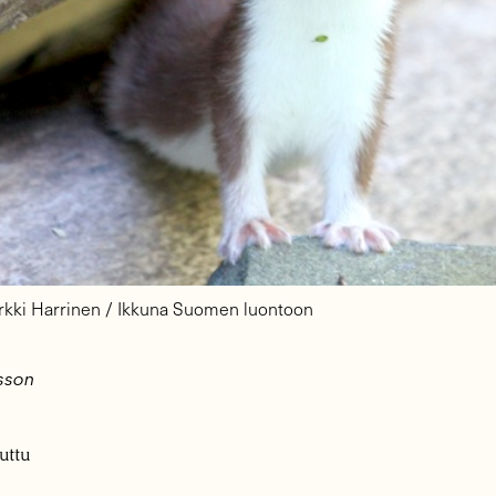
rkki Harrinen / Ikkuna Suomen luontoon
lsson
uttu