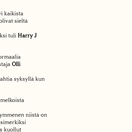
i kaikista
livat sieltä
ksi tuli
Harry J
normaalia
staja
Olli
ahtia syksyllä kun
 melkoista
kymmenen niistä on
esimerkiksi
s kuollut