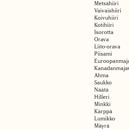
Metsähiiri
Vaivaishiiri
Koivuhiiri
Kotihiiri
Isorotta
Orava
Liito-orava
Piisami
Euroopanmaj
Kanadanmaja
Ahma
Saukko
Näätä
Hilleri
Minkki
Kärppä
Lumikko
Mäyrä