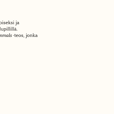
iseksi ja
pillillä.
ammals
-teos, jonka